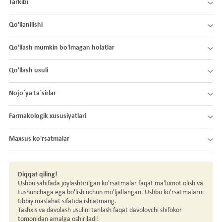
Tarkibi
Qo'llanilishi
Qo'llash mumkin bo'lmagan holatlar
Qo'llash usuli
Nojo´ya ta´sirlar
Farmakologik xususiyatlari
Maxsus ko'rsatmalar
Diqqat qiling!
Ushbu sahifada joylashtirilgan ko'rsatmalar faqat ma'lumot olish va
tushunchaga ega bo'lish uchun mo'ljallangan. Ushbu ko'rsatmalarni
tibbiy maslahat sifatida ishlatmang.
Tashxis va davolash usulini tanlash faqat davolovchi shifokor
tomonidan amalga oshiriladi!