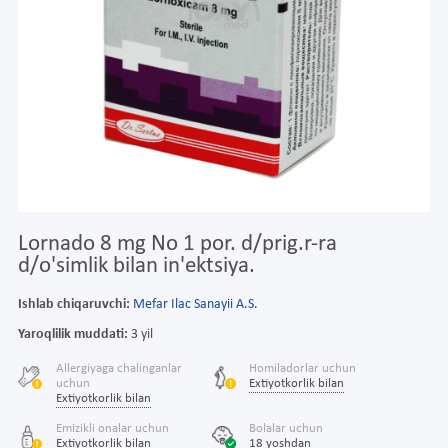
Lornado 8 mg No 1 por. d/prig.r-ra
d/o'simlik bilan in'ektsiya.
Ishlab chiqaruvchi:
Mefar Ilac Sanayii A.S.
Yaroqlilik muddati:
3 yil
Allergiyaga chalinganlar
Homiladorlar uchun
uchun
Extiyotkorlik bilan
Extiyotkorlik bilan
Emizikli onalar uchun
Bolalar uchun
Extiyotkorlik bilan
18 yoshdan