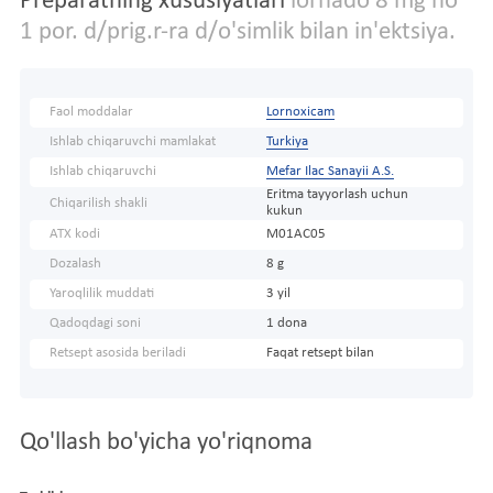
Preparatning xususiyatlari
lornado 8 mg no
1 por. d/prig.r-ra d/o'simlik bilan in'ektsiya.
Faol moddalar
Lornoxicam
Ishlab chiqaruvchi mamlakat
Turkiya
Ishlab chiqaruvchi
Mefar Ilac Sanayii A.S.
Eritma tayyorlash uchun
Chiqarilish shakli
kukun
ATX kodi
M01AC05
Dozalash
8 g
Yaroqlilik muddati
3 yil
Qadoqdagi soni
1 dona
Retsept asosida beriladi
Faqat retsept bilan
Qo'llash bo'yicha yo'riqnoma