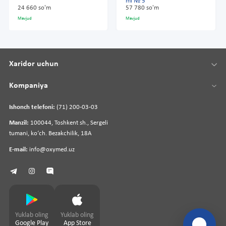
ml № 5
24 660 so'm
57 780 so'm
Mavjud
Mavjud
Xaridor uchun
Kompaniya
Ishonch telefoni:
(71) 200-03-03
Manzil:
100044, Toshkent sh., Sergeli
tumani, koʻch. Bezakchilik, 18A
E-mail:
info@oxymed.uz
Yuklab oling
Yuklab oling
Google Play
App Store