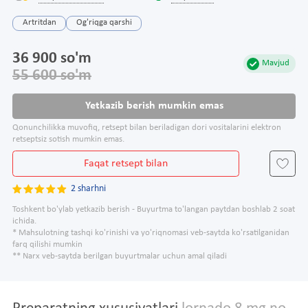
Artritdan
Og'riqga qarshi
36 900 so'm
Mavjud
55 600 so'm
Yetkazib berish mumkin emas
Qonunchilikka muvofiq, retsept bilan beriladigan dori vositalarini elektron
retseptsiz sotish mumkin emas.
Faqat retsept bilan
2 sharhni
Toshkent bo'ylab yetkazib berish - Buyurtma to'langan paytdan boshlab 2 soat
ichida.
* Mahsulotning tashqi ko'rinishi va yo'riqnomasi veb-saytda ko'rsatilganidan
farq qilishi mumkin
** Narx veb-saytda berilgan buyurtmalar uchun amal qiladi