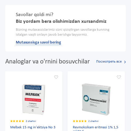
Savollar qoldi mi?
Biz yordam bera olishimizdan xursandmiz
Bizning mutaxassislarimiz sizni qiziqtirgan savollarga kunning
istalgan vaqti onlayn javob berishga tayyormiz.
Mutaxassisga savol bering
Analoglar va o'rnini bosuvchilar
Посмотреть все
2 sharhni
2 sharhni
Melbek 15 mg in'ektsiya No 3
Revmoksikam eritmasi 1% 1,5