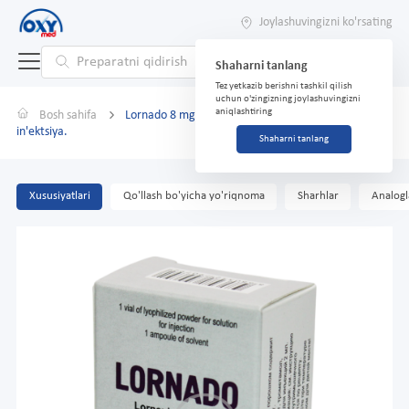
Joylashuvingizni ko'rsating
Shaharni tanlang
Tez yetkazib berishni tashkil qilish
uchun o'zingizning joylashuvingizni
aniqlashtiring
Bosh sahifa
Lornado 8 mg No 1 por. d/prig.r-ra d/o'simlik bilan
in'ektsiya.
Shaharni tanlang
Xususiyatlari
Qo'llash bo'yicha yo'riqnoma
Sharhlar
Analogl