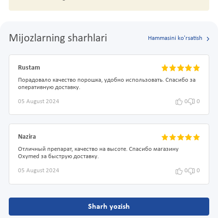
Mijozlarning sharhlari
Hammasini ko'rsatish
Rustam
Порадовало качество порошка, удобно использовать. Спасибо за
оперативную доставку.
05 August 2024
0
0
Nazira
Отличный препарат, качество на высоте. Спасибо магазину
Oxymed за быструю доставку.
05 August 2024
0
0
Sharh yozish