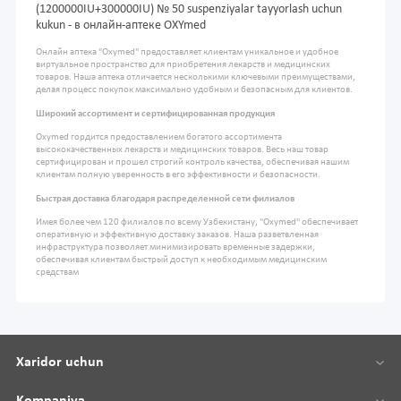
(1200000IU+300000IU) № 50 suspenziyalar tayyorlash uchun
kukun - в онлайн-аптеке OXYmed
Онлайн аптека "Oxymed" предоставляет клиентам уникальное и удобное
виртуальное пространство для приобретения лекарств и медицинских
товаров. Наша аптека отличается несколькими ключевыми преимуществами,
делая процесс покупок максимально удобным и безопасным для клиентов.
Широкий ассортимент и сертифицированная продукция
Oxymed гордится предоставлением богатого ассортимента
высококачественных лекарств и медицинских товаров. Весь наш товар
сертифицирован и прошел строгий контроль качества, обеспечивая нашим
клиентам полную уверенность в его эффективности и безопасности.
Быстрая доставка благодаря распределенной сети филиалов
Имея более чем 120 филиалов по всему Узбекистану, "Oxymed" обеспечивает
оперативную и эффективную доставку заказов. Наша разветвленная
инфраструктура позволяет минимизировать временные задержки,
обеспечивая клиентам быстрый доступ к необходимым медицинским
средствам
Xaridor uchun
Kompaniya