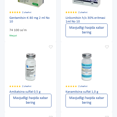
2 sharhni
2 sharhni
Gentamitsin-K 80 mg 2 ml No
Linkomitsin h/x 30% eritmasi
10
1ml No 10
Mavjudligi haqida xabar
74 100 so'm
bering
Mavjud
2 sharhni
2 sharhni
Amikatsina sulfat 0,5 g
Kanamitsina sulfat 1,0 g
Mavjudligi haqida xabar
Mavjudligi haqida xabar
bering
bering