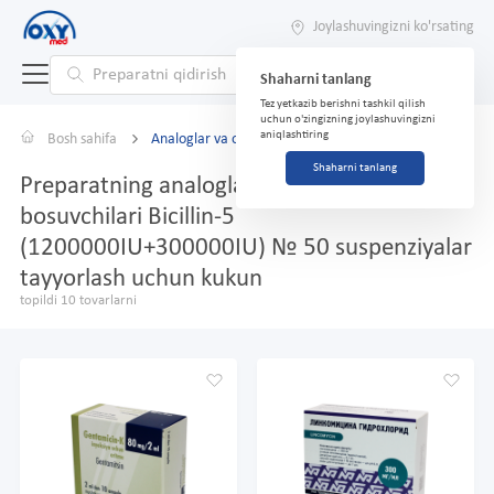
Joylashuvingizni ko'rsating
Shaharni tanlang
Tez yetkazib berishni tashkil qilish
uchun o'zingizning joylashuvingizni
aniqlashtiring
Bosh sahifa
Analoglar va o'rnini bosuvchilar
Shaharni tanlang
Preparatning analoglari va o'rnini
bosuvchilari Bicillin-5
(1200000IU+300000IU) № 50 suspenziyalar
tayyorlash uchun kukun
topildi 10 tovarlarni