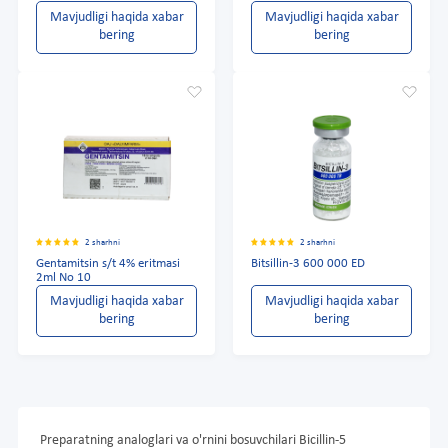
Mavjudligi haqida xabar
Mavjudligi haqida xabar
bering
bering
2 sharhni
2 sharhni
Gentamitsin s/t 4% eritmasi
Bitsillin-3 600 000 ED
2ml No 10
Mavjudligi haqida xabar
Mavjudligi haqida xabar
bering
bering
Preparatning analoglari va o'rnini bosuvchilari Bicillin-5