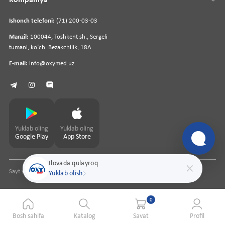
Ishonch telefoni:
(71) 200-03-03
Manzil:
100044, Toshkent sh., Sergeli
tumani, koʻch. Bezakchilik, 18A
E-mail:
info@oxymed.uz
Yuklab oling
Yuklab oling
Google Play
App Store
Ilovada qulayroq
Sayt yaratuvchi
pharmit.uz
Yuklab olish
0
Bosh sahifa
Katalog
Savat
Profil