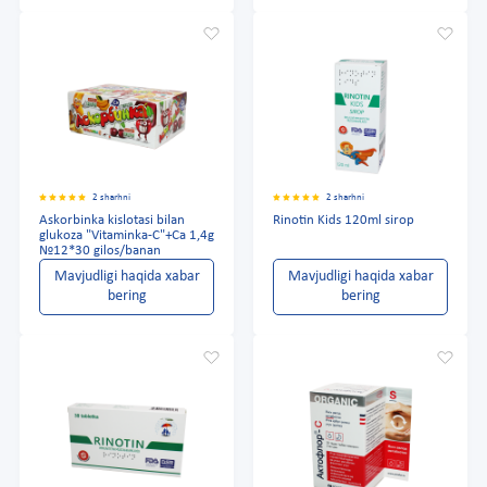
2 sharhni
2 sharhni
Askorbinka kislotasi bilan
Rinotin Kids 120ml sirop
glukoza "Vitaminka-C"+Ca 1,4g
№12*30 gilos/banan
Mavjudligi haqida xabar
Mavjudligi haqida xabar
bering
bering