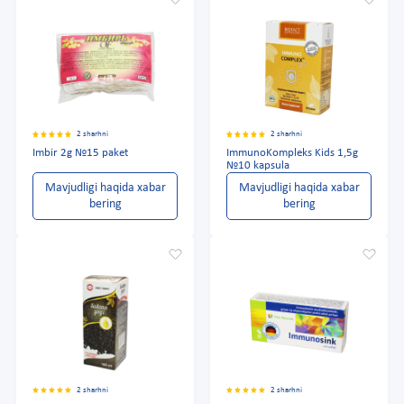
2 sharhni
2 sharhni
Imbir 2g №15 paket
ImmunoKompleks Kids 1,5g
№10 kapsula
Mavjudligi haqida xabar
Mavjudligi haqida xabar
bering
bering
2 sharhni
2 sharhni