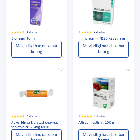
2 sharhni
2 sharhni
Bioflazid 30 ml
Immunomin №20 kapsulalar
Mavjudligi haqida xabar
Mavjudligi haqida xabar
bering
bering
2 sharhni
2 sharhni
Askorbinka kislotasi chaynash
Atirgul kestirib, 100 g
tabletkalari 25mg №10
Mavjudligi haqida xabar
Mavjudligi haqida xabar