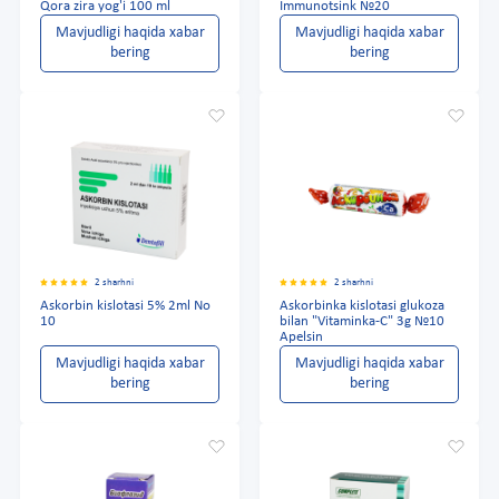
Qora zira yog'i 100 ml
Immunotsink №20
Mavjudligi haqida xabar
Mavjudligi haqida xabar
bering
bering
2 sharhni
2 sharhni
Askorbin kislotasi 5% 2ml No
Askorbinka kislotasi glukoza
10
bilan "Vitaminka-C" 3g №10
Apelsin
Mavjudligi haqida xabar
Mavjudligi haqida xabar
bering
bering