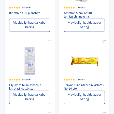
2 sharhni
2 sharhni
Rinotin № 30 plansheti.
Actoflor-S 2ml № 30
tomizgichli naycha
Mavjudligi haqida xabar
Mavjudligi haqida xabar
bering
bering
2 sharhni
2 sharhni
Glyukoza bilan askorbin
Shakar bilan askorbin kislotasi
kislotasi No 10 stol.
No 10 stol.
Mavjudligi haqida xabar
Mavjudligi haqida xabar
bering
bering