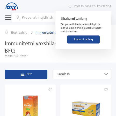
Joylashuvingizni ko'rsating
Shaharni tanlang
Tez yetkazib berishni tashkil qilish
uchun o'zingizning joylashuvingizni
aniqlashtiring
Bosh sahifa
Immunitetni yaxshilash uchun vitaminlar va BFQ
Shaharni tanlang
Immunitetni yaxshilash uchun vitaminlar va
BFQ
topildi 131 tovar
Saralash
Filtr