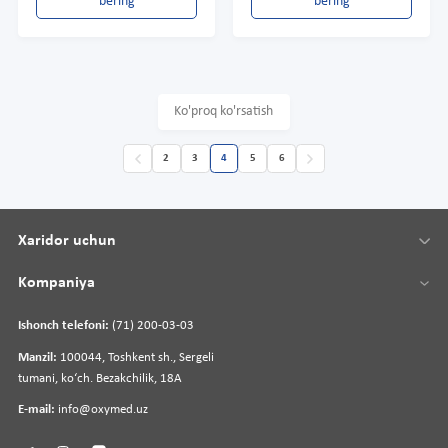
bering
bering
Ko'proq ko'rsatish
2
3
4
5
6
Xaridor uchun
Kompaniya
Ishonch telefoni:
(71) 200-03-03
Manzil:
100044, Toshkent sh., Sergeli
tumani, koʻch. Bezakchilik, 18A
E-mail:
info@oxymed.uz