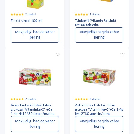
2 sharhni
2 sharhni
Zinkid siropi 100 ml
Tsinkovit (Vitamin S+tsink)
№100 tabletka
Mavjudligi haqida xabar
Mavjudligi haqida xabar
bering
bering
2 sharhni
2 sharhni
Askorbinka kislotasi bilan
Askorbinka kislotasi bilan
glukoza "Vitaminka-C" +Ca
glukoza "Vitaminka-C"+Ca 1,4g
1,4g №12*30 limon/malina
№12*30 apelsin/olma
Mavjudligi haqida xabar
Mavjudligi haqida xabar
bering
bering