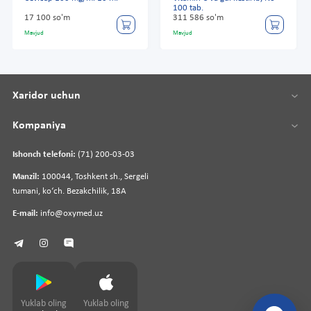
100 tab.
17 100 so'm
311 586 so'm
Mavjud
Mavjud
Xaridor uchun
Kompaniya
Ishonch telefoni:
(71) 200-03-03
Manzil:
100044, Toshkent sh., Sergeli
tumani, koʻch. Bezakchilik, 18A
E-mail:
info@oxymed.uz
Yuklab oling
Yuklab oling