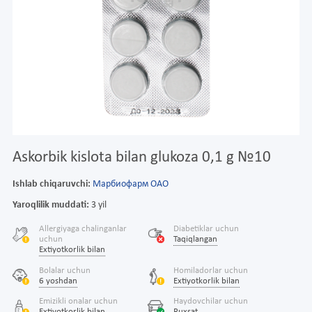
Askorbik kislota bilan glukoza 0,1 g №10
Ishlab chiqaruvchi:
Марбиофарм ОАО
Yaroqlilik muddati:
3 yil
Allergiyaga chalinganlar
Diabetiklar uchun
uchun
Taqiqlangan
Extiyotkorlik bilan
Bolalar uchun
Homiladorlar uchun
6 yoshdan
Extiyotkorlik bilan
Emizikli onalar uchun
Haydovchilar uchun