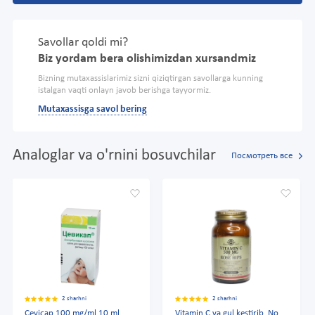
Savollar qoldi mi?
Biz yordam bera olishimizdan xursandmiz
Bizning mutaxassislarimiz sizni qiziqtirgan savollarga kunning
istalgan vaqti onlayn javob berishga tayyormiz.
Mutaxassisga savol bering
Analoglar va o'rnini bosuvchilar
Посмотреть все
2 sharhni
2 sharhni
Cevicap 100 mg/ml 10 ml
Vitamin C va gul kestirib, No