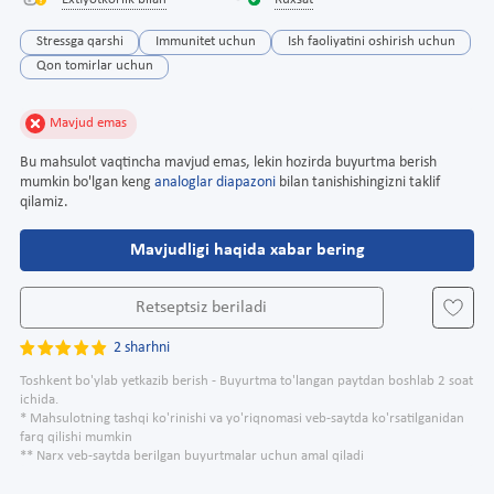
Extiyotkorlik bilan
Ruxsat
Stressga qarshi
Immunitet uchun
Ish faoliyatini oshirish uchun
Qon tomirlar uchun
Mavjud emas
Bu mahsulot vaqtincha mavjud emas, lekin hozirda buyurtma berish
mumkin bo'lgan keng
analoglar diapazoni
bilan tanishishingizni taklif
qilamiz.
Mavjudligi haqida xabar bering
Retseptsiz beriladi
2 sharhni
Toshkent bo'ylab yetkazib berish - Buyurtma to'langan paytdan boshlab 2 soat
ichida.
* Mahsulotning tashqi ko'rinishi va yo'riqnomasi veb-saytda ko'rsatilganidan
farq qilishi mumkin
** Narx veb-saytda berilgan buyurtmalar uchun amal qiladi