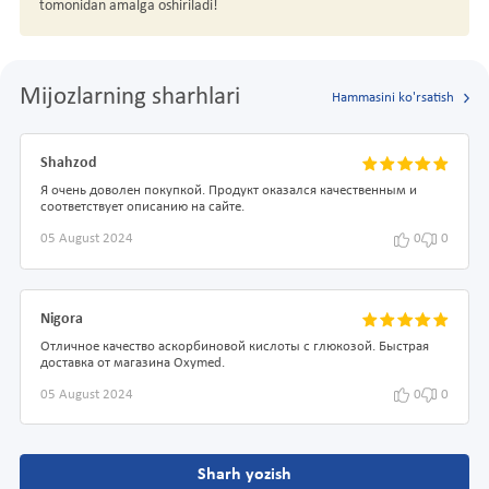
tomonidan amalga oshiriladi!
Mijozlarning sharhlari
Hammasini ko'rsatish
Shahzod
Я очень доволен покупкой. Продукт оказался качественным и
соответствует описанию на сайте.
05 August 2024
0
0
Nigora
Отличное качество аскорбиновой кислоты с глюкозой. Быстрая
доставка от магазина Oxymed.
05 August 2024
0
0
Sharh yozish