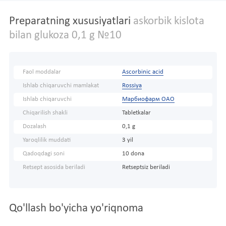
Preparatning xususiyatlari
askorbik kislota
bilan glukoza 0,1 g №10
Faol moddalar
Ascorbinic acid
Ishlab chiqaruvchi mamlakat
Rossiya
Ishlab chiqaruvchi
Марбиофарм ОАО
Chiqarilish shakli
Tabletkalar
Dozalash
0,1 g
Yaroqlilik muddati
3 yil
Qadoqdagi soni
10 dona
Retsept asosida beriladi
Retseptsiz beriladi
Qo'llash bo'yicha yo'riqnoma