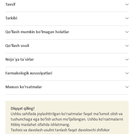
Tavsif
Tarkibi
Qo'llash mumkin bo'lmagan holatlar
Qo'llash usuli
Nojo´ya ta´sirlar
Farmakologik xususiyatlari
Maxsus ko'rsatmalar
Diqqat qiling!
Ushbu sahifada joylashtirilgan ko'rsatmalar faqat ma'lumot olish va
tushunchaga ega bo'lish uchun mo'ljallangan. Ushbu ko'rsatmalarni
tibbiy maslahat sifatida ishlatmang.
Tashxis va davolash usulini tanlash faqat davolovchi shifokor