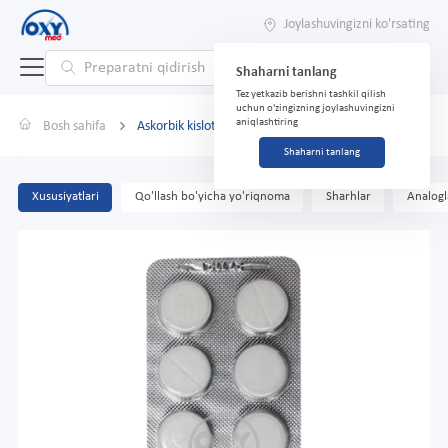
Joylashuvingizni ko'rsating
Shaharni tanlang
Tez yetkazib berishni tashkil qilish
uchun o'zingizning joylashuvingizni
aniqlashtiring
Bosh sahifa
Askorbik kislota bilan glukoza 0,1 g №10
Shaharni tanlang
Xususiyatlari
Qo'llash bo'yicha yo'riqnoma
Sharhlar
Analogl