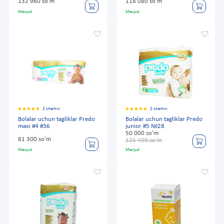
132 960 so'm
118 080 so'm
Mavjud
Mavjud
2 sharhni
2 sharhni
Bolalar uchun tagliklar Predo
Bolalar uchun tagliklar Predo
maxi #4 #36
junior #5 №28
50 000 so'm
81 300 so'm
125 400 so'm
Mavjud
Mavjud