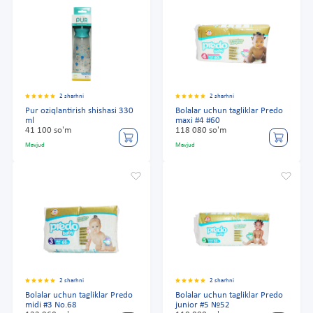
2 sharhni
2 sharhni
Pur oziqlantirish shishasi 330
Bolalar uchun tagliklar Predo
ml
maxi #4 #60
41 100 so'm
118 080 so'm
Mavjud
Mavjud
2 sharhni
2 sharhni
Bolalar uchun tagliklar Predo
Bolalar uchun tagliklar Predo
midi #3 No.68
junior #5 №52