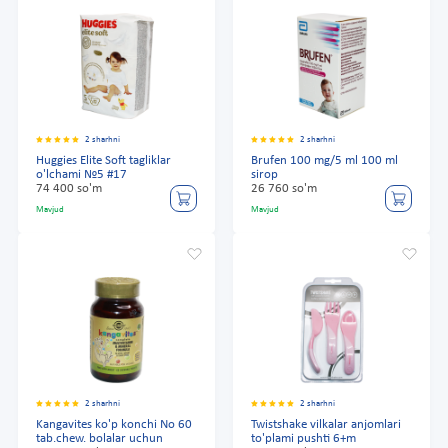
2 sharhni
2 sharhni
Huggies Elite Soft tagliklar
Brufen 100 mg/5 ml 100 ml
o'lchami №5 #17
sirop
74 400 so'm
26 760 so'm
Mavjud
Mavjud
2 sharhni
2 sharhni
Kangavites ko'p konchi No 60
Twistshake vilkalar anjomlari
tab.chew. bolalar uchun
to'plami pushti 6+m