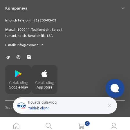
Kompaniya
Ishonch telefoni:
(71) 200-03-03
Manzil:
100044, Toshkent sh., Sergeli
tumani, koʻch. Bezakchilik, 18A
E-mail:
info@oxymed.uz
Yuklab oling
Yuklab oling
Google Play
App Store
Ilovada qulayroq
Sayt yaratuvchi
pharmit.uz
Yuklab olish
0