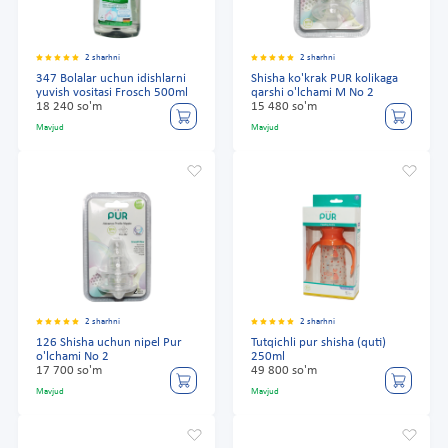
2 sharhni
2 sharhni
347 Bolalar uchun idishlarni
Shisha ko'krak PUR kolikaga
yuvish vositasi Frosch 500ml
qarshi o'lchami M No 2
18 240 so'm
15 480 so'm
Mavjud
Mavjud
2 sharhni
2 sharhni
126 Shisha uchun nipel Pur
Tutqichli pur shisha (quti)
o'lchami No 2
250ml
17 700 so'm
49 800 so'm
Mavjud
Mavjud