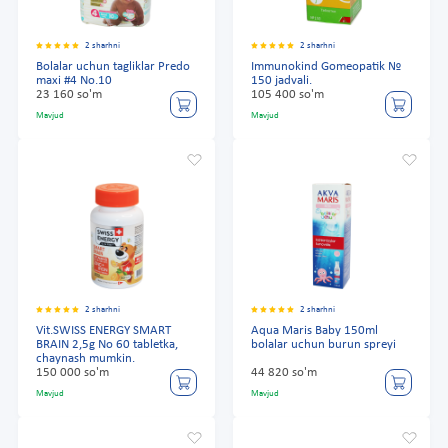
2 sharhni
2 sharhni
Bolalar uchun tagliklar Predo
Immunokind Gomeopatik №
maxi #4 No.10
150 jadvali.
23 160 so'm
105 400 so'm
Mavjud
Mavjud
2 sharhni
2 sharhni
Vit.SWISS ENERGY SMART
Aqua Maris Baby 150ml
BRAIN 2,5g No 60 tabletka,
bolalar uchun burun spreyi
chaynash mumkin.
150 000 so'm
44 820 so'm
Mavjud
Mavjud