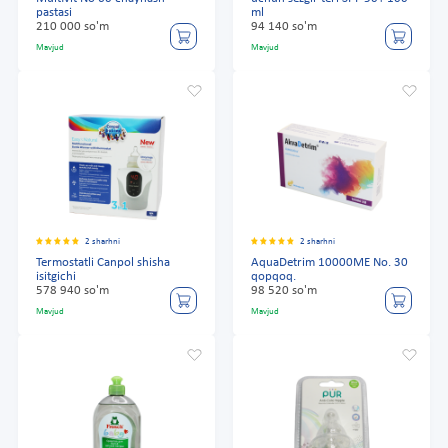
pastasi
ml
210 000 so'm
94 140 so'm
Mavjud
Mavjud
2 sharhni
2 sharhni
Termostatli Canpol shisha
AquaDetrim 10000ME No. 30
isitgichi
qopqoq.
578 940 so'm
98 520 so'm
Mavjud
Mavjud