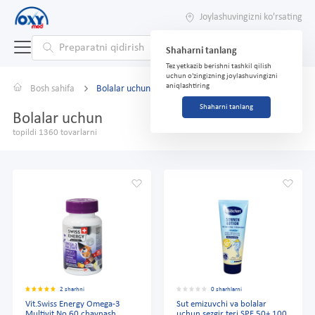
Joylashuvingizni ko'rsating
Shaharni tanlang
Tez yetkazib berishni tashkil qilish
uchun o'zingizning joylashuvingizni
aniqlashtiring
Bosh sahifa
Bolalar uchun
Shaharni tanlang
Bolalar uchun
topildi 1360 tovarlarni
2 sharhni
0 sharhlarni
Vit.Swiss Energy Omega-3
Sut emizuvchi va bolalar
Multivit No 60 chaynash
uchun sezgir teri SPF 50+ 100