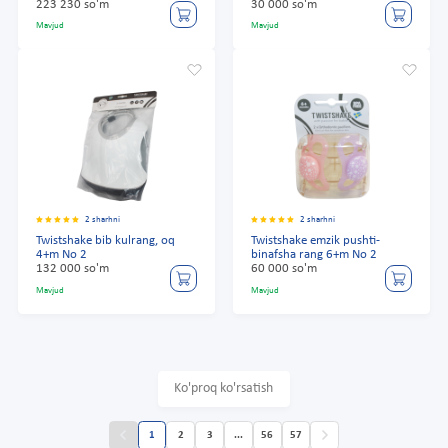
223 230 so'm
30 000 so'm
Mavjud
Mavjud
2 sharhni
2 sharhni
Twistshake bib kulrang, oq
Twistshake emzik pushti-
4+m No 2
binafsha rang 6+m No 2
132 000 so'm
60 000 so'm
Mavjud
Mavjud
Ko'proq ko'rsatish
1
2
3
...
56
57