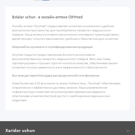
Bolalar uchun - в онлайн-аптеке OXYmed
Онлайн аптека "Oxymed" предоставляет клиентам уникальное и удобное
виртуальное пространство для приобретения лекарств и медицинских
товаров. Наша аптека отличается несколькими ключевыми преимуществами,
делая процесс покупок максимально удобным и безопасным для клиентов.
Широкий ассортимент и сертифицированная продукция
Oxymed гордится предоставлением богатого ассортимента
высококачественных лекарств и медицинских товаров. Весь наш товар
сертифицирован и прошел строгий контроль качества, обеспечивая нашим
клиентам полную уверенность в его эффективности и безопасности.
Быстрая доставка благодаря распределенной сети филиалов
Имея более чем 120 филиалов по всему Узбекистану, "Oxymed" обеспечивает
оперативную и эффективную доставку заказов. Наша разветвленная
инфраструктура позволяет минимизировать временные задержки,
обеспечивая клиентам быстрый доступ к необходимым медицинским
средствам
Xaridor uchun