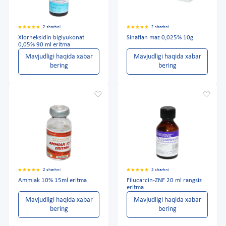
2 sharhni
2 sharhni
Xlorheksidin biglyukonat
Sinaflan maz 0,025% 10g
0,05% 90 ml eritma
Mavjudligi haqida xabar
Mavjudligi haqida xabar
bering
bering
2 sharhni
2 sharhni
Ammiak 10% 15ml eritma
Filucarcin-ZNF 20 ml rangsiz
eritma
Mavjudligi haqida xabar
Mavjudligi haqida xabar
bering
bering