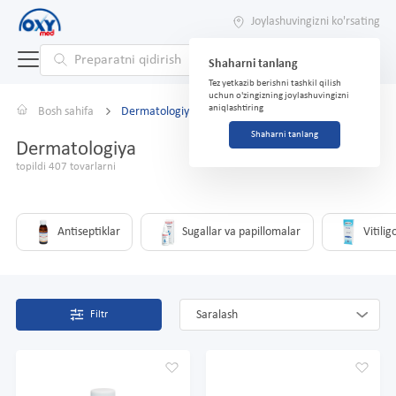
Joylashuvingizni ko'rsating
Shaharni tanlang
Tez yetkazib berishni tashkil qilish
uchun o'zingizning joylashuvingizni
aniqlashtiring
Bosh sahifa
Dermatologiya
Shaharni tanlang
Dermatologiya
topildi 407 tovarlarni
Antiseptiklar
Sugallar va papillomalar
Vitilig
Saralash
Filtr