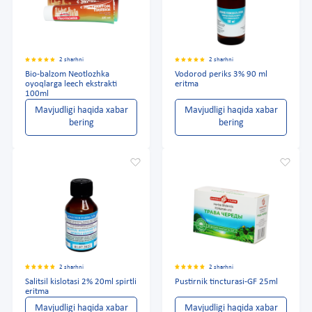
2 sharhni
2 sharhni
Bio-balzom Neotlozhka
Vodorod periks 3% 90 ml
oyoqlarga leech ekstrakti
eritma
100ml
Mavjudligi haqida xabar
Mavjudligi haqida xabar
bering
bering
2 sharhni
2 sharhni
Salitsil kislotasi 2% 20ml spirtli
Pustirnik tincturasi-GF 25ml
eritma
Mavjudligi haqida xabar
Mavjudligi haqida xabar