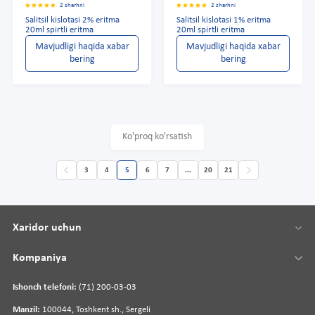
2 sharhni
2 sharhni
Salitsil kislotasi 2% eritma
Salitsil kislotasi 1% eritma
20ml spirtli eritma
20ml spirtli eritma
Mavjudligi haqida xabar
Mavjudligi haqida xabar
bering
bering
Ko'proq ko'rsatish
3
4
5
6
7
...
20
21
Xaridor uchun
Kompaniya
Ishonch telefoni:
(71) 200-03-03
Manzil:
100044, Toshkent sh., Sergeli