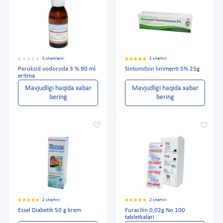
0 sharhlarni
2 sharhni
Peroksid vodoroda 3 % 90 ml
Sintomitsin linimenti 5% 25g
eritma
Mavjudligi haqida xabar
Mavjudligi haqida xabar
bering
bering
2 sharhni
2 sharhni
Essel Diabetik 50 g krem
Furacilin 0,02g No 100
tabletkalari