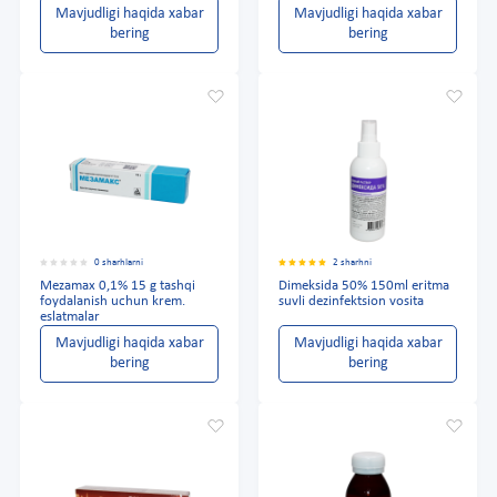
Mavjudligi haqida xabar
Mavjudligi haqida xabar
bering
bering
0 sharhlarni
2 sharhni
Mezamax 0,1% 15 g tashqi
Dimeksida 50% 150ml eritma
foydalanish uchun krem.
suvli dezinfektsion vosita
eslatmalar
Mavjudligi haqida xabar
Mavjudligi haqida xabar
bering
bering