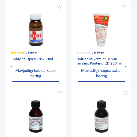
2 sharhni
0 sharhlarni
Tibbiy etil spirti 70% 50ml
Bolalar va kattalar uchun
balzam. Pantenol ZD 200 ml
Mavjudligi haqida xabar
Mavjudligi haqida xabar
bering
bering