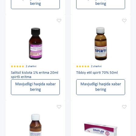
bering
bering
2 sharhni
2 sharhni
Salitsil kislota 1% eritma 20ml
Tibbiy etil spirti 70% 50ml
spirtli eritma
Mavjudligi haqida xabar
Mavjudligi haqida xabar
bering
bering