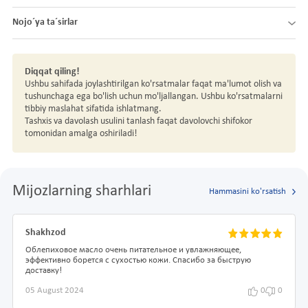
Nojo´ya ta´sirlar
Diqqat qiling!
Ushbu sahifada joylashtirilgan ko'rsatmalar faqat ma'lumot olish va
tushunchaga ega bo'lish uchun mo'ljallangan. Ushbu ko'rsatmalarni
tibbiy maslahat sifatida ishlatmang.
Tashxis va davolash usulini tanlash faqat davolovchi shifokor
tomonidan amalga oshiriladi!
Mijozlarning sharhlari
Hammasini ko'rsatish
Shakhzod
Облепиховое масло очень питательное и увлажняющее,
эффективно борется с сухостью кожи. Спасибо за быструю
доставку!
05 August 2024
0
0