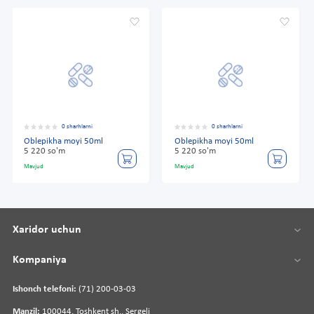
0 sharhlarni
0 sharhlarni
Oblepikha moyi 50ml
Oblepikha moyi 50ml
5 220 so'm
5 220 so'm
Mavjud
Mavjud
Xaridor uchun
Kompaniya
Ishonch telefoni:
(71) 200-03-03
Manzil:
100044, Toshkent sh., Sergeli