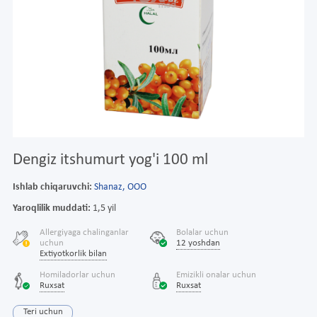
Dengiz itshumurt yog'i 100 ml
Ishlab chiqaruvchi:
Shanaz, ООО
Yaroqlilik muddati:
1,5 yil
Allergiyaga chalinganlar
Bolalar uchun
uchun
12 yoshdan
Extiyotkorlik bilan
Homiladorlar uchun
Emizikli onalar uchun
Ruxsat
Ruxsat
Teri uchun