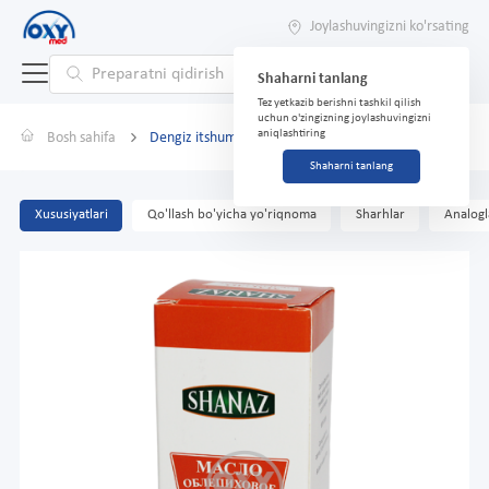
Joylashuvingizni ko'rsating
Shaharni tanlang
Tez yetkazib berishni tashkil qilish
uchun o'zingizning joylashuvingizni
aniqlashtiring
Bosh sahifa
Dengiz itshumurt yog'i 100 ml
Shaharni tanlang
Xususiyatlari
Qo'llash bo'yicha yo'riqnoma
Sharhlar
Analogl