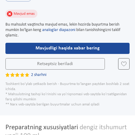
Mavjud emas
Bu mahsulot vaqtincha mavjud emas, lekin hozirda buyurtma berish
mumkin bo'lgan keng
analoglar diapazoni
bilan tanishishingizni taklif
qilamiz.
Mavjudligi haqida xabar bering
Retseptsiz beriladi
2 sharhni
Toshkent bo'ylab yetkazib berish - Buyurtma to'langan paytdan boshlab 2 soat
ichida.
* Mahsulotning tashqi ko'rinishi va yo'riqnomasi veb-saytda ko'rsatilganidan
farq qilishi mumkin
** Narx veb-saytda berilgan buyurtmalar uchun amal qiladi
Preparatning xususiyatlari
dengiz itshumurt