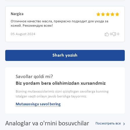
Nargiza
Отличное качество масла, прекрасно подходит для ухода за
кожей. Рекомендую всем!
05 August 2024
0
0
Sharh yozish
Savollar qoldi mi?
Biz yordam bera olishimizdan xursandmiz
Bizning mutaxassislarimiz sizni qiziqtirgan savollarga kunning
istalgan vaqti onlayn javob berishga tayyormiz.
Mutaxassisga savol bering
Analoglar va o'rnini bosuvchilar
Посмотреть все