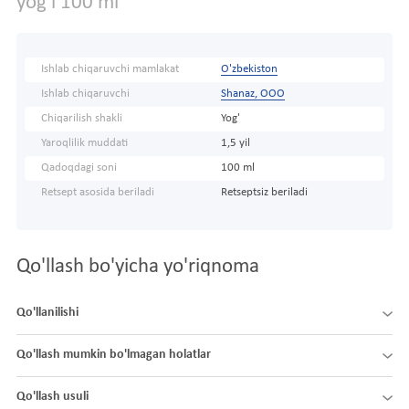
yog'i 100 ml
Ishlab chiqaruvchi mamlakat
O'zbekiston
Ishlab chiqaruvchi
Shanaz, ООО
Chiqarilish shakli
Yog'
Yaroqlilik muddati
1,5 yil
Qadoqdagi soni
100 ml
Retsept asosida beriladi
Retseptsiz beriladi
Qo'llash bo'yicha yo'riqnoma
Qo'llanilishi
Qo'llash mumkin bo'lmagan holatlar
Qo'llash usuli