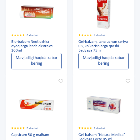
2 sharhni
2 sharhni
Bio-balzom Neotlozhka
Gel-balzam, tana uchun seriya
oyoqlarga leech ekstrakti
03, ko'karishlarga qarshi
100ml
Badyaga 75ml
Mavjudligi haqida xabar
Mavjudligi haqida xabar
bering
bering
2 sharhni
2 sharhni
Capsicam 50 g malham
Gel-balsam "Natura Medica"
Badyaga Forte 85 ml