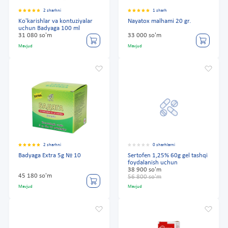
2 sharhni
1 sharh
Ko'karishlar va kontuziyalar
Nayatox malhami 20 gr.
uchun Badyaga 100 ml
31 080 so'm
33 000 so'm
Mavjud
Mavjud
2 sharhni
0 sharhlarni
Badyaga Extra 5g № 10
Sertofen 1,25% 60g gel tashqi
foydalanish uchun
38 900 so'm
45 180 so'm
56 800 so'm
Mavjud
Mavjud