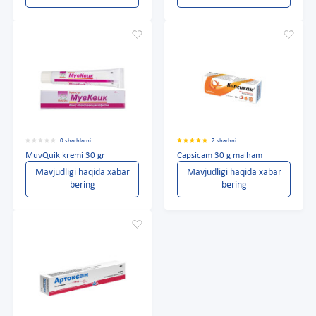
0 sharhlarni
2 sharhni
MuvQuik kremi 30 gr
Capsicam 30 g malham
Mavjudligi haqida xabar
Mavjudligi haqida xabar
bering
bering