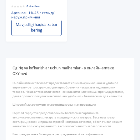
0 sharhlarni
Артоксан 1% 45 г гель д/
наруж.прим-ния
Mavjudligi haqida xabar
bering
Og'riq va ko'karishlar uchun malhamlar - в онлайн-аптеке
OXYmed
Онлайн аптека "Oxymed" предоставляет клиентам уникальное и удобное
виртуальное пространство для приобретения лекарств и медицинских
товаров. Наша аптека отличается несколькими ключевыми преимуществами,
делая процесс покупок максимально удобным и безопасным для клиентов.
Широкий ассортимент и сертифицированная продукция
Oxymed гордится предоставлением богатого ассортимента
высококачественных лекарств и медицинских товаров. Весь наш товар
сертифицирован и прошел строгий контроль качества, обеспечивая нашим
клиентам полную уверенность в его эффективности и безопасности.
Быстрая доставка благодаря распределенной сети филиалов