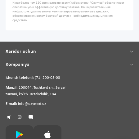
Имея более чем 120 филиалов по всему Узбекистану, "Oxymed" обеспечивает
оперативную и эффективную доставку заказов. Наша разветвленная
инфраструктура позволяет минимизировать временные задержки,
обеспечивая клиентам быстрый доступ к необходимым медицинским
средствам
Xaridor uchun
Kompaniya
Ishonch telefoni:
(71) 200-03-03
Manzil:
100044, Toshkent sh., Sergeli
tumani, koʻch. Bezakchilik, 18A
E-mail:
info@oxymed.uz