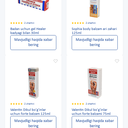
2 sharhni
2 sharhni
Badan uchun gel Healer
Sophia body balzam ari zahari
badyagi bilan 30ml
125ml
Mavjudligi haqida xabar
Mavjudligi haqida xabar
bering
bering
2 sharhni
2 sharhni
Valentin Dikul bo'g'inlar
Valentin Dikul bo'g'inlar
uchun forte balzam 125ml
uchun forte balzami 75ml
Mavjudligi haqida xabar
Mavjudligi haqida xabar
bering
bering