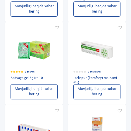
Mavjudligi haqida xabar
Mavjudligi haqida xabar
bering
bering
2 sharhni
0 sharhlarni
Badyaga gel 5g № 10
Larkspur (komfrey) malhami
40g.
Mavjudligi haqida xabar
Mavjudligi haqida xabar
bering
bering