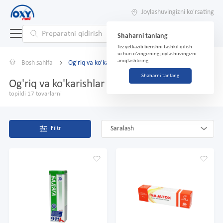
Joylashuvingizni ko'rsating
Shaharni tanlang
Tez yetkazib berishni tashkil qilish
uchun o'zingizning joylashuvingizni
aniqlashtiring
Bosh sahifa
Og'riq va ko'karishlar uchun malhamlar
Shaharni tanlang
Og'riq va ko'karishlar uchun malhamlar
topildi 17 tovarlarni
Saralash
Filtr