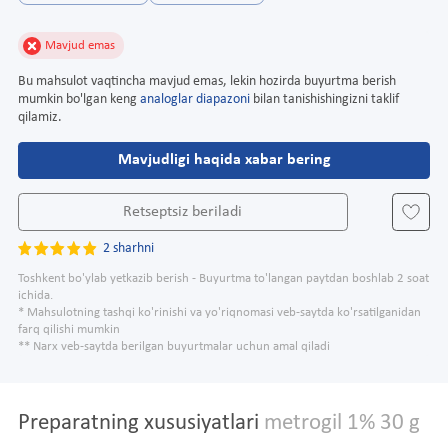
Mavjud emas
Bu mahsulot vaqtincha mavjud emas, lekin hozirda buyurtma berish
mumkin bo'lgan keng
analoglar diapazoni
bilan tanishishingizni taklif
qilamiz.
Mavjudligi haqida xabar bering
Retseptsiz beriladi
2 sharhni
Toshkent bo'ylab yetkazib berish - Buyurtma to'langan paytdan boshlab 2 soat
ichida.
* Mahsulotning tashqi ko'rinishi va yo'riqnomasi veb-saytda ko'rsatilganidan
farq qilishi mumkin
** Narx veb-saytda berilgan buyurtmalar uchun amal qiladi
Preparatning xususiyatlari
metrogil 1% 30 g