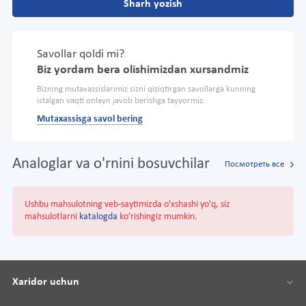
Sharh yozish
Savollar qoldi mi?
Biz yordam bera olishimizdan xursandmiz
Bizning mutaxassislarimiz sizni qiziqtirgan savollarga kunning
istalgan vaqti onlayn javob berishga tayyormiz.
Mutaxassisga savol bering
Analoglar va o'rnini bosuvchilar
Посмотреть все
Ushbu mahsulotning veb-saytimizda o'xshashi yo'q, siz
mahsulotlarni
katalogda
ko'rishingiz mumkin.
Xaridor uchun