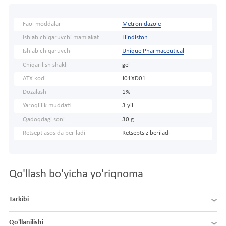
Faol moddalar
Metronidazole
Ishlab chiqaruvchi mamlakat
Hindiston
Ishlab chiqaruvchi
Unique Pharmaceutical
Chiqarilish shakli
gel
ATX kodi
J01XD01
Dozalash
1%
Yaroqlilik muddati
3 yil
Qadoqdagi soni
30 g
Retsept asosida beriladi
Retseptsiz beriladi
Qo'llash bo'yicha yo'riqnoma
Tarkibi
Qo'llanilishi