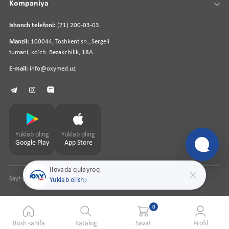
Kompaniya
Ishonch telefoni:
(71) 200-03-03
Manzil:
100044, Toshkent sh., Sergeli
tumani, koʻch. Bezakchilik, 18A
E-mail:
info@oxymed.uz
Yuklab oling
Yuklab oling
Google Play
App Store
Ilovada qulayroq
Sayt yaratuvchi
pharmit.uz
Yuklab olish
0
Bosh sahifa
Katalog
Savat
Profil