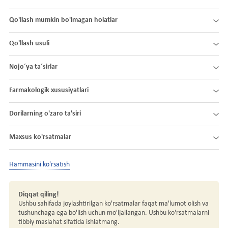
Qo'llash mumkin bo'lmagan holatlar
Qo'llash usuli
Nojo´ya ta´sirlar
Farmakologik xususiyatlari
Dorilarning o'zaro ta'siri
Maxsus ko'rsatmalar
Hammasini ko'rsatish
Diqqat qiling!
Ushbu sahifada joylashtirilgan ko'rsatmalar faqat ma'lumot olish va
tushunchaga ega bo'lish uchun mo'ljallangan. Ushbu ko'rsatmalarni
tibbiy maslahat sifatida ishlatmang.