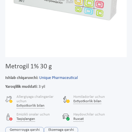
Metrogil 1% 30 g
Ishlab chiqaruvchi:
Unique Pharmaceutical
Yaroqlilik muddati:
3 yil
Allergiyaga chalinganlar
Homiladorlar uchun
uchun
Extiyotkorlik bilan
Extiyotkorlik bilan
Emizikli onalar uchun
Haydovchilar uchun
Taqiqlangan
Ruxsat
Gemorroyga qarshi
Ekzemaga qarshi