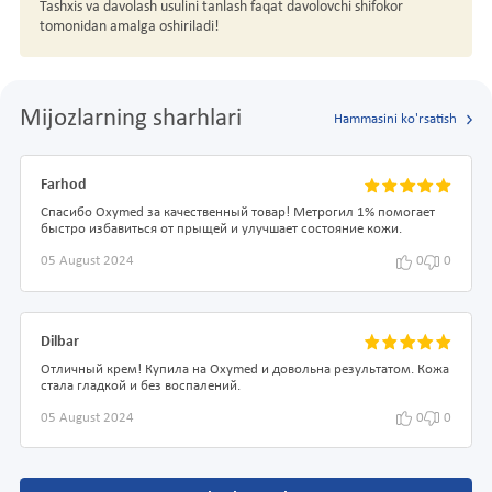
Tashxis va davolash usulini tanlash faqat davolovchi shifokor
tomonidan amalga oshiriladi!
Mijozlarning sharhlari
Hammasini ko'rsatish
Farhod
Спасибо Oxymed за качественный товар! Метрогил 1% помогает
быстро избавиться от прыщей и улучшает состояние кожи.
05 August 2024
0
0
Dilbar
Отличный крем! Купила на Oxymed и довольна результатом. Кожа
стала гладкой и без воспалений.
05 August 2024
0
0