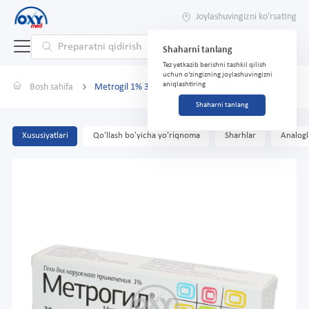
Joylashuvingizni ko'rsating
Shaharni tanlang
Tez yetkazib berishni tashkil qilish
uchun o'zingizning joylashuvingizni
aniqlashtiring
Bosh sahifa
Metrogil 1% 30 g
Shaharni tanlang
Xususiyatlari
Qo'llash bo'yicha yo'riqnoma
Sharhlar
Analogl