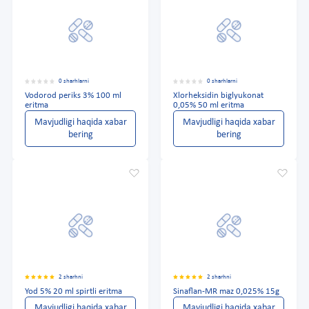
0 sharhlarni
0 sharhlarni
Vodorod periks 3% 100 ml
Xlorheksidin biglyukonat
eritma
0,05% 50 ml eritma
Mavjudligi haqida xabar
Mavjudligi haqida xabar
bering
bering
2 sharhni
2 sharhni
Yod 5% 20 ml spirtli eritma
Sinaflan-MR maz 0,025% 15g
Mavjudligi haqida xabar
Mavjudligi haqida xabar