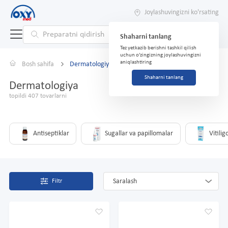
Joylashuvingizni ko'rsating
Shaharni tanlang
Tez yetkazib berishni tashkil qilish
uchun o'zingizning joylashuvingizni
aniqlashtiring
Bosh sahifa
Dermatologiya
Shaharni tanlang
Dermatologiya
topildi 407 tovarlarni
Antiseptiklar
Sugallar va papillomalar
Vitilig
Saralash
Filtr