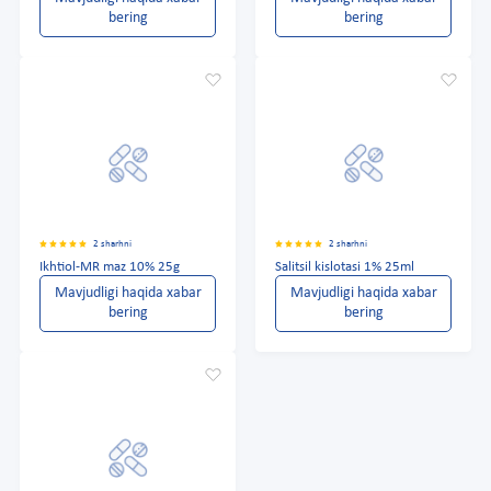
bering
bering
2 sharhni
2 sharhni
Ikhtiol-MR maz 10% 25g
Salitsil kislotasi 1% 25ml
Mavjudligi haqida xabar
Mavjudligi haqida xabar
bering
bering