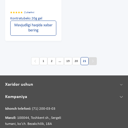
2 sharhni
Kontratubeks 20g gel
Mavjudligi haqida xabar
bering
1
2
...
19
20
21
Xaridor uchun
Kompaniya
Ishonch telefoni:
(71) 200-03-03
Manzil:
100044, Toshkent sh., Sergeli
tumani, koʻch. Bezakchilik, 18A