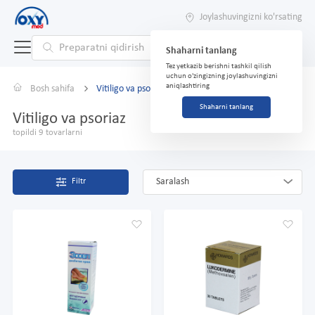
Joylashuvingizni ko'rsating
Shaharni tanlang
Tez yetkazib berishni tashkil qilish
uchun o'zingizning joylashuvingizni
aniqlashtiring
Bosh sahifa
Vitiligo va psoriaz
Shaharni tanlang
Vitiligo va psoriaz
topildi 9 tovarlarni
Saralash
Filtr