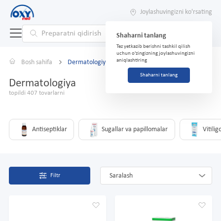
Joylashuvingizni ko'rsating
Shaharni tanlang
Tez yetkazib berishni tashkil qilish
uchun o'zingizning joylashuvingizni
aniqlashtiring
Bosh sahifa
Dermatologiya
Shaharni tanlang
Dermatologiya
topildi 407 tovarlarni
Antiseptiklar
Sugallar va papillomalar
Vitilig
Saralash
Filtr