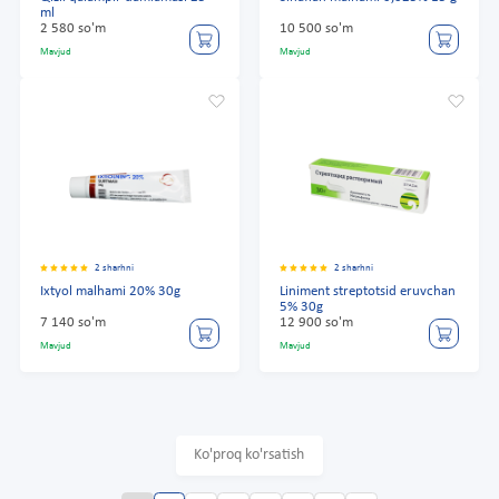
ml
2 580 so'm
10 500 so'm
Mavjud
Mavjud
2 sharhni
2 sharhni
Ixtyol malhami 20% 30g
Liniment streptotsid eruvchan
5% 30g
7 140 so'm
12 900 so'm
Mavjud
Mavjud
Ko'proq ko'rsatish