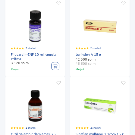
2 sharhni
2 sharhni
Filucarcin-ZNF 10 ml rangsiz
Lorinden A 15 g
eritma
42 500 so'm
3 120 so'm
46 600 so'm
Mavjud
Mavjud
2 sharhni
2 sharhni
Qizil qalampir damlamasi 25
Sinaflan malhami 0,025% 15 g