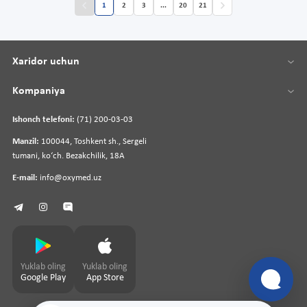
1
2
3
...
20
21
Xaridor uchun
Kompaniya
Ishonch telefoni:
(71) 200-03-03
Manzil:
100044, Toshkent sh., Sergeli
tumani, koʻch. Bezakchilik, 18A
E-mail:
info@oxymed.uz
Yuklab oling
Yuklab oling
Google Play
App Store