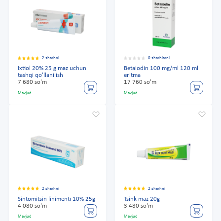
2 sharhni
0 sharhlarni
Ixtiol 20% 25 g maz uchun
Betaiodin 100 mg/ml 120 ml
tashqi qo'llanilish
eritma
7 680 so'm
17 760 so'm
Mavjud
Mavjud
2 sharhni
2 sharhni
Sintomitsin linimenti 10% 25g
Tsink maz 20g
4 080 so'm
3 480 so'm
Mavjud
Mavjud