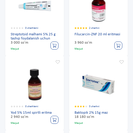
0 sharhlarni
2 sharhni
Streptotsid malhami 5% 25 g
Filucarcin-ZNF 20 ml eritmasi
tashqi foydalanish uchun
3 000 so'm
3 960 so'm
Mavjud
Mavjud
0 sharhlarni
3 sharhni
Yod 5% 15ml spirtli eritma
Baktopik 2% 15g maz
2 940 so'm
18 180 so'm
Mavjud
Mavjud