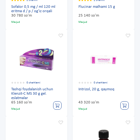
2 sharhni
2 sharhni
Sofalor 0,5 mg / ml 120 ml
Flucinar malhami 15 g
eritma d / p / og'iz orqali
30 780 so'm
25 140 so'm
Mavjud
Mavjud
0 sharhlarni
0 sharhlarni
Tashqi foydalanish uchun
Intrizol, 20 g, qaymoq
Klenzit-C MS 30 g gel.
eslatmalar
65 160 so'm
43 320 so'm
Mavjud
Mavjud