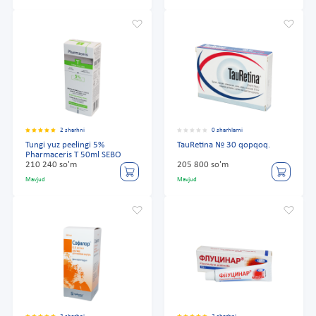
2 sharhni
0 sharhlarni
Tungi yuz peelingi 5%
TauRetina № 30 qopqoq.
Pharmaceris T 50ml SEBO
210 240 so'm
205 800 so'm
Mavjud
Mavjud