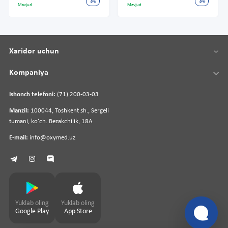
Mavjud
Mavjud
Xaridor uchun
Kompaniya
Ishonch telefoni:
(71) 200-03-03
Manzil:
100044, Toshkent sh., Sergeli
tumani, koʻch. Bezakchilik, 18A
E-mail:
info@oxymed.uz
Yuklab oling
Yuklab oling
Google Play
App Store