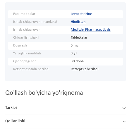
Faol moddalar
Levocetirizine
Ishlab chiqaruvchi mamlakat
Hindiston
Ishlab chiqaruvchi
Mediwin Pharmaceuticals
Chiqarilish shakli
Tabletkalar
Dozalash
5 mg
Yaroqlilik muddati
3 yil
Qadoqdagi soni
30 dona
Retsept asosida beriladi
Retseptsiz beriladi
Qo'llash bo'yicha yo'riqnoma
Tarkibi
Qo'llanilishi