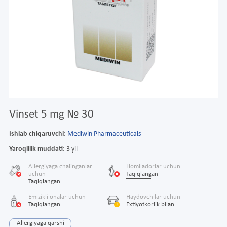
Vinset 5 mg № 30
Ishlab chiqaruvchi:
Mediwin Pharmaceuticals
Yaroqlilik muddati:
3 yil
Allergiyaga chalinganlar
Homiladorlar uchun
uchun
Taqiqlangan
Taqiqlangan
Emizikli onalar uchun
Haydovchilar uchun
Taqiqlangan
Extiyotkorlik bilan
Allergiyaga qarshi