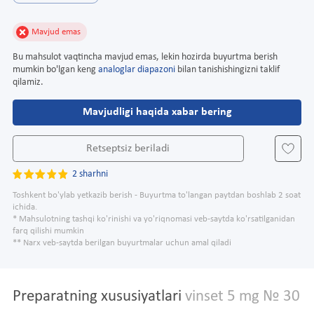
Mavjud emas
Bu mahsulot vaqtincha mavjud emas, lekin hozirda buyurtma berish
mumkin bo'lgan keng
analoglar diapazoni
bilan tanishishingizni taklif
qilamiz.
Mavjudligi haqida xabar bering
Retseptsiz beriladi
2 sharhni
Toshkent bo'ylab yetkazib berish - Buyurtma to'langan paytdan boshlab 2 soat
ichida.
* Mahsulotning tashqi ko'rinishi va yo'riqnomasi veb-saytda ko'rsatilganidan
farq qilishi mumkin
** Narx veb-saytda berilgan buyurtmalar uchun amal qiladi
Preparatning xususiyatlari
vinset 5 mg № 30