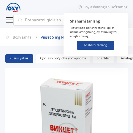
Joylashuvingizni ko'rsating
Shaharni tanlang
Tez yetkazib berishni tashkil qilish
uchun o'zingizning joylashuvingizni
aniqlashtiring
Bosh sahifa
Vinset 5 mg № 30
Shaharni tanlang
Xususiyatlari
Qo'llash bo'yicha yo'riqnoma
Sharhlar
Analogl