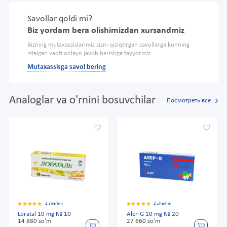
Savollar qoldi mi?
Biz yordam bera olishimizdan xursandmiz
Bizning mutaxassislarimiz sizni qiziqtirgan savollarga kunning
istalgan vaqti onlayn javob berishga tayyormiz.
Mutaxassisga savol bering
Analoglar va o'rnini bosuvchilar
Посмотреть все
2 sharhni
2 sharhni
Loratal 10 mg № 10
Aler-G 10 mg № 20
14 880 so'm
27 660 so'm