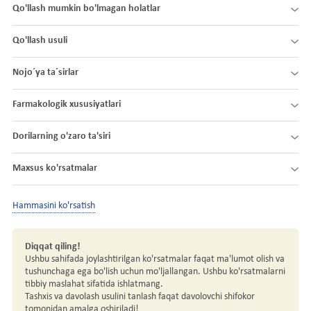
Qo'llash mumkin bo'lmagan holatlar
Qo'llash usuli
Nojo´ya ta´sirlar
Farmakologik xususiyatlari
Dorilarning o'zaro ta'siri
Maxsus ko'rsatmalar
Hammasini ko'rsatish
Diqqat qiling!
Ushbu sahifada joylashtirilgan ko'rsatmalar faqat ma'lumot olish va
tushunchaga ega bo'lish uchun mo'ljallangan. Ushbu ko'rsatmalarni
tibbiy maslahat sifatida ishlatmang.
Tashxis va davolash usulini tanlash faqat davolovchi shifokor
tomonidan amalga oshiriladi!