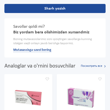
Sharh yozish
Savollar qoldi mi?
Biz yordam bera olishimizdan xursandmiz
Bizning mutaxassislarimiz sizni qiziqtirgan savollarga kunning
istalgan vaqti onlayn javob berishga tayyormiz.
Mutaxassisga savol bering
Analoglar va o'rnini bosuvchilar
Посмотреть все