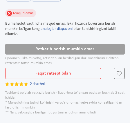
Mavjud emas
Bu mahsulot vaqtincha mavjud emas, lekin hozirda buyurtma berish
mumkin bo'lgan keng
analoglar diapazoni
bilan tanishishingizni taklif
qilamiz.
Yetkazib berish mumkin emas
Qonunchilikka muvofiq, retsept bilan beriladigan dori vositalarini elektron
retseptsiz sotish mumkin emas.
Faqat retsept bilan
2 sharhni
Toshkent bo'ylab yetkazib berish - Buyurtma to'langan paytdan boshlab 2 soat
ichida.
* Mahsulotning tashqi ko'rinishi va yo'riqnomasi veb-saytda ko'rsatilganidan
farq qilishi mumkin
** Narx veb-saytda berilgan buyurtmalar uchun amal qiladi