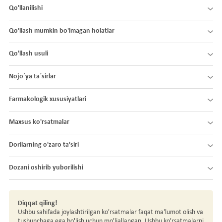
Qo'llanilishi
Qo'llash mumkin bo'lmagan holatlar
Qo'llash usuli
Nojo´ya ta´sirlar
Farmakologik xususiyatlari
Maxsus ko'rsatmalar
Dorilarning o'zaro ta'siri
Dozani oshirib yuborilishi
Diqqat qiling!
Ushbu sahifada joylashtirilgan ko'rsatmalar faqat ma'lumot olish va
tushunchaga ega bo'lish uchun mo'ljallangan. Ushbu ko'rsatmalarni