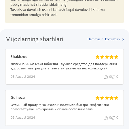
tibbiy maslahat sifatida ishlatmang.
Tashxis va davolash usulini tanlash faqat davolovchi shifokor
tomonidan amalga oshiriladi!
Mijozlarning sharhlari
Hammasini ko'rsatish
Shakhzod
Лютеина 50 мг №30 таблетки - лучшее средство для поддержания
здоровья глаз, результат заметен уже через несколько дней.
05 August 2024
0
0
Gulnoza
Отличный продукт, заказала и получила быстро. Эффективно
помогает улучшить зрение и общее состояние глаз.
05 August 2024
0
0