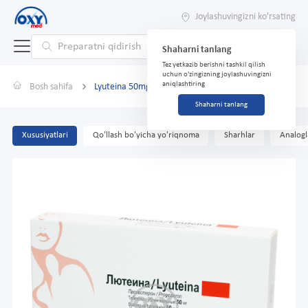
Joylashuvingizni ko'rsating
Shaharni tanlang
Tez yetkazib berishni tashkil qilish
uchun o'zingizning joylashuvingizni
aniqlashtiring
Bosh sahifa
Lyuteina 50mg №30 tabletkalar
Shaharni tanlang
Xususiyatlari
Qo'llash bo'yicha yo'riqnoma
Sharhlar
Analogl