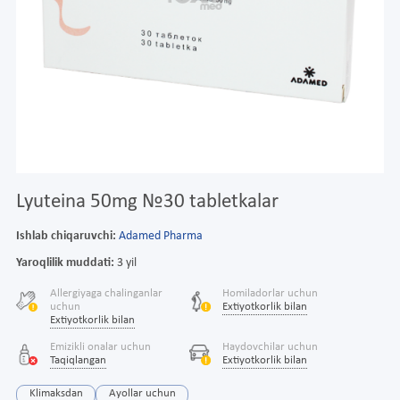
Lyuteina 50mg №30 tabletkalar
Ishlab chiqaruvchi:
Adamed Pharma
Yaroqlilik muddati:
3 yil
Allergiyaga chalinganlar
Homiladorlar uchun
uchun
Extiyotkorlik bilan
Extiyotkorlik bilan
Emizikli onalar uchun
Haydovchilar uchun
Taqiqlangan
Extiyotkorlik bilan
Klimaksdan
Ayollar uchun