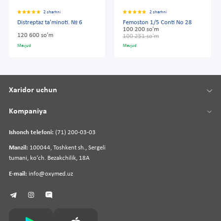
2 sharhni
2 sharhni
Distreptaz ta'minoti. № 6
Femoston 1/5 Conti No 28
100 200 so'm
120 600 so'm
100 251 so'm
Mavjud
Mavjud
Xaridor uchun
Kompaniya
Ishonch telefoni:
(71) 200-03-03
Manzil:
100044, Toshkent sh., Sergeli
tumani, koʻch. Bezakchilik, 18A
E-mail:
info@oxymed.uz