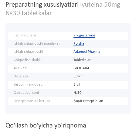
Preparatning xususiyatlari
lyuteina 50mg
№30 tabletkalar
Faol moddalar
Progesterone
Ishlab chiqaruvchi mamlakat
Polsha
Ishlab chiqaruvchi
Adamed Pharma
Chiqarilish shakli
Tabletkalar
ATX kodi
G03DA04
Dozalash
50мг
Yaroqlilik muddati
3 yil
Qadoqdagi soni
№30
Retsept asosida beriladi
Faqat retsept bilan
Qo'llash bo'yicha yo'riqnoma