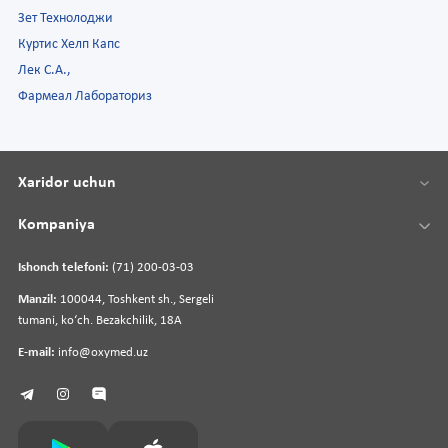
Зет Технолоджи
Куртис Хелп Капс
Лек С.А.,
Фармеал Лабораториз
Xaridor uchun
Kompaniya
Ishonch telefoni:
(71) 200-03-03
Manzil:
100044, Toshkent sh., Sergeli
tumani, koʻch. Bezakchilik, 18A
E-mail:
info@oxymed.uz