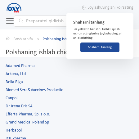
Joylashuvingizni ko'rsating
Shaharni tanlang
Tez yetkazib berishni tashkil qilish
uchun o'zingizning joylashuvingizni
aniqlashtiring
Bosh sahifa
Polshaning ishlab chiqaruvchilari
Shaharni tanlang
Polshaning ishlab chiqaruvchilari
Adamed Pharma
Arkona, Ltd
Bella Riga
Biomed Sera&Vaccines Productio
Canpol
Dr Irena Eris SA
Efferta Pharma, Sp. z o.o.
Grand Medical Poland Sp
Herbapol
ICB Pharma