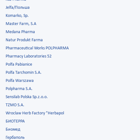
Jelfa/Польша
Komarko, Sp.
Master Farm, S.A
Medana Pharma
Natur Produkt Farma
Pharmaceutical Works POLPHARMA
Pharmacy Laboratories 52
Polfa Pabianice
Polfa Tarchomin S.A.
Polfa Warszawa
Polpharma S.A.
Sensilab Polska Sp.z.o.o.
TZMO S.A.
Wroclaw Herb Factory "Herbapol
БИОТЕРРА
Биомед
Гербаполь