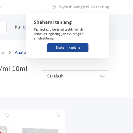
a
Joylashuvingizni ko'rsating
Shaharni tanlang
0
Savat
Ru
Uz
(71) 200-03-03
Tez yetkazib berishni tashkil qilish
uchun o'zingizning joylashuvingizni
aniqlashtiring
Shaharni tanlang
tma
Analoglar va o'rnini bosuvchilar
g/ml 10ml
Saralash