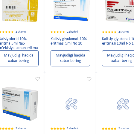
2 sharhni
2 sharhni
2 sharhni
Kalsiy xlorid 10%
Kaltsiy glyukonat 10%
Kaltsiy glyukonat 
eritma 5ml №5
eritmasi 5ml No 10
eritmasi 10ml No 
in'ektsiya uchun eritma
Mavjudligi haqida
Mavjudligi haqida
Mavjudligi haqi
xabar bering
xabar bering
xabar bering
2 sharhni
2 sharhni
2 sharhni