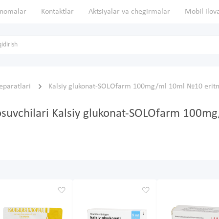
nomalar
Kontaktlar
Aktsiyalar va chegirmalar
Mobil ilov
reparatlari
Kalsiy glukonat-SOLOfarm 100mg/ml 10ml №10 eri
 bosuvchilari Kalsiy glukonat-SOLOfarm 100m