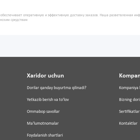
" обеспечивает оперативную и эффективную доставку заказов. Наша разветвленная ин
инским средствам
Xaridor uchun
Kompan
Dorilar qanday buyurtma qilinadi?
Kompaniya 
Yetkazib berish va to'lov
Bizning dor
Ommabop savollar
Sertifikatlar
Ma'lumotnomalar
Kontaktlar
Foydalanish shartlari