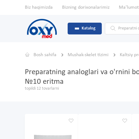
Biz haqimizda
Bizning dorixonalarimiz
Ma'lumot
Katalog
Bosh sahifa
Mushak-skelet tizimi
Kaltsiy p
Preparatning analoglari va o'rnini
№10 eritma
topildi 12 tovarlarni