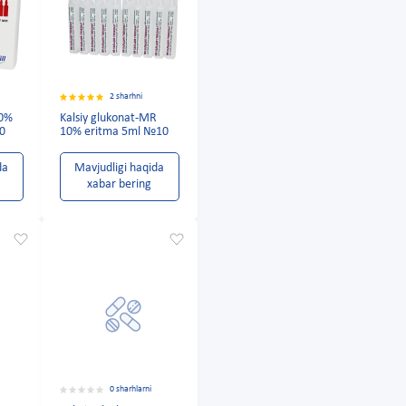
2 sharhni
10%
Kalsiy glukonat-MR
10
10% eritma 5ml №10
da
Mavjudligi haqida
xabar bering
0 sharhlarni