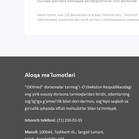
Быстрая доставка благодаря распределенной сети филиалов
Имея более чем 120 филиалов по всему Узбекистану, "Oxymed
обеспечивая клиентам быстрый доступ к необходимым медиц
Aloqa ma'lumotlari
"OXYmed" dorixonalar tarmog'i -O'zbekiston Respublikasidagi
eng yirik xususiy dorixona tarmoqlaridan biridir, odamlarning
sog'lig'iga g'amxo'rlik bilan dori-darmon, sog'liqni saqlash va
go'zallik sohasida siftali mahsulotlar bilan ta'minlaydi.
Ishonch telefoni:
(71) 200-03-03
Manzil:
100044, Toshkent sh., Sergeli tumani,