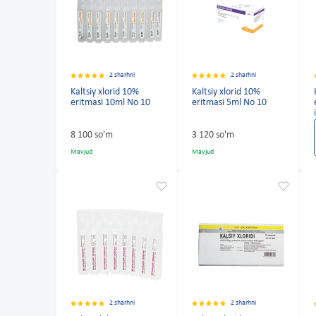
2 sharhni
2 sharhni
Kaltsiy xlorid 10%
Kaltsiy xlorid 10%
eritmasi 10ml No 10
eritmasi 5ml No 10
8 100 so'm
3 120 so'm
Mavjud
Mavjud
2 sharhni
2 sharhni