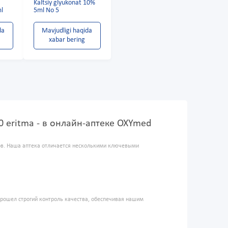
Kaltsiy glyukonat 10%
l
5ml No 5
da
Mavjudligi haqida
xabar bering
10 eritma - в онлайн-аптеке OXYmed
ров. Наша аптека отличается несколькими ключевыми
прошел строгий контроль качества, обеспечивая нашим