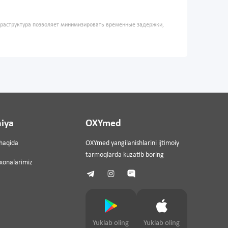
фраструктура позволяет минимизировать временные задержки,
iya
OXYmed
haqida
OXYmed yangilanishlarini ijtimoiy
tarmoqlarda kuzatib boring
ixonalarimiz
Yuklab oling
Yuklab oling