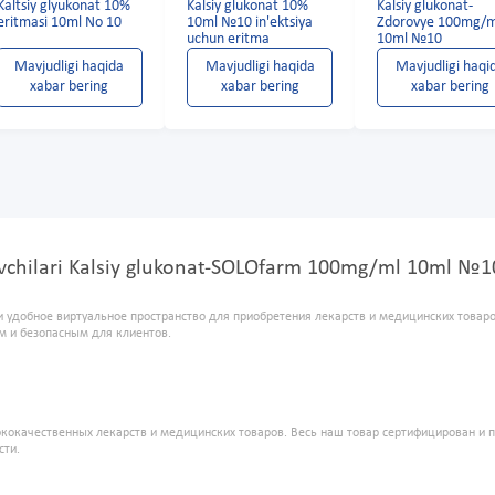
Kaltsiy glyukonat 10%
Kalsiy glukonat 10%
Kalsiy glukonat-
eritmasi 10ml No 10
10ml №10 in'ektsiya
Zdorovye 100mg/m
uchun eritma
10ml №10
Mavjudligi haqida
Mavjudligi haqida
Mavjudligi haqi
xabar bering
xabar bering
xabar bering
suvchilari Kalsiy glukonat-SOLOfarm 100mg/ml 10ml №
и удобное виртуальное пространство для приобретения лекарств и медицинских това
м и безопасным для клиентов.
кокачественных лекарств и медицинских товаров. Весь наш товар сертифицирован и 
сти.