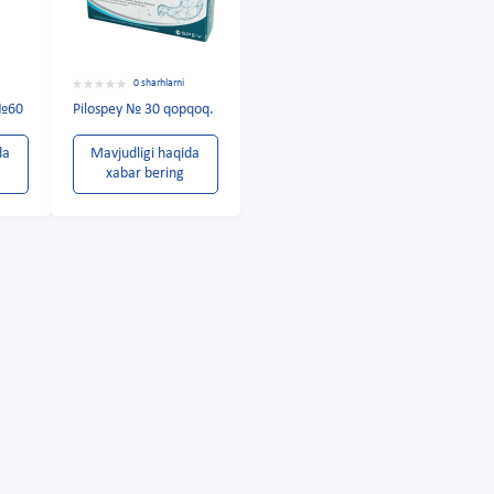
0 sharhlarni
 №60
Pilospey № 30 qopqoq.
da
Mavjudligi haqida
xabar bering