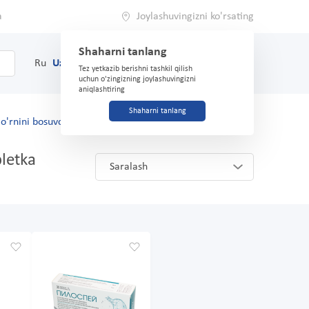
a
Joylashuvingizni ko'rsating
Shaharni tanlang
0
Savat
Ru
Uz
(71) 200-03-03
Tez yetkazib berishni tashkil qilish
uchun o'zingizning joylashuvingizni
aniqlashtiring
Shaharni tanlang
o'rnini bosuvchilar
letka
Saralash