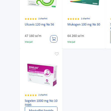
2 sharhni
2 sharhni
Ulcavis 120 mg № 56
Mukogen 100 mg № 30
47 160 so'm
64 260 so'm
Mavjud
Mavjud
2 sharhni
Sogelen 1000 mg No 10
supp.
Mavjudligi haqida