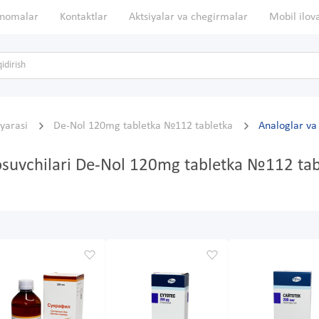
nomalar
Kontaktlar
Aktsiyalar va chegirmalar
Mobil ilov
 yarasi
De-Nol 120mg tabletka №112 tabletka
Analoglar va 
bosuvchilari De-Nol 120mg tabletka №112 tab