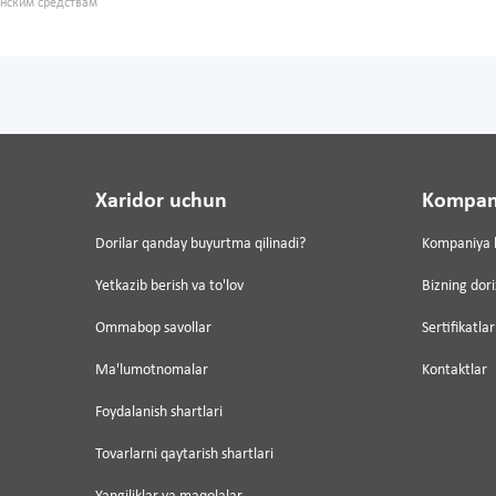
инским средствам
Xaridor uchun
Kompan
Dorilar qanday buyurtma qilinadi?
Kompaniya 
Yetkazib berish va to'lov
Bizning dor
Ommabop savollar
Sertifikatlar
Ma'lumotnomalar
Kontaktlar
Foydalanish shartlari
Tovarlarni qaytarish shartlari