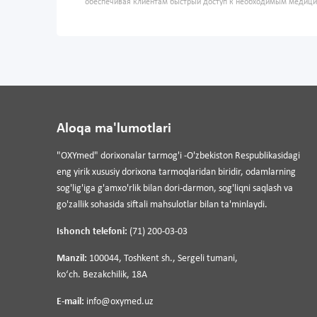
обеспечивая клиентам быстрый доступ к необходимым медиц
Aloqa ma'lumotlari
"OXYmed" dorixonalar tarmog'i -O'zbekiston Respublikasidagi
eng yirik xususiy dorixona tarmoqlaridan biridir, odamlarning
sog'lig'iga g'amxo'rlik bilan dori-darmon, sog'liqni saqlash va
go'zallik sohasida siftali mahsulotlar bilan ta'minlaydi.
Ishonch telefoni:
(71) 200-03-03
Manzil:
100044, Toshkent sh., Sergeli tumani,
koʻch. Bezakchilik, 18A
E-mail:
info@oxymed.uz