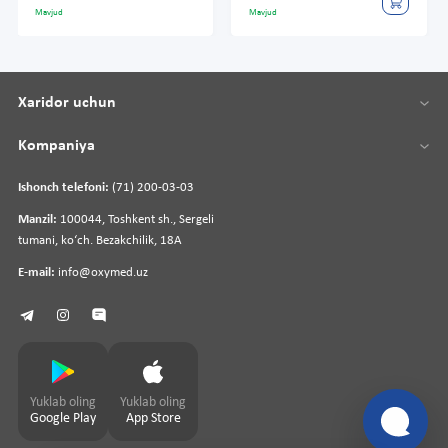
Mavjud
Mavjud
Xaridor uchun
Kompaniya
Ishonch telefoni:
(71) 200-03-03
Manzil:
100044, Toshkent sh., Sergeli
tumani, koʻch. Bezakchilik, 18A
E-mail:
info@oxymed.uz
Yuklab oling
Yuklab oling
Google Play
App Store