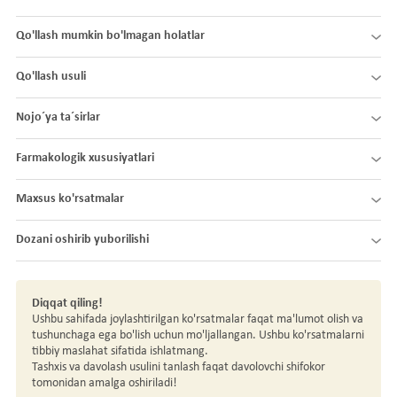
Qo'llash mumkin bo'lmagan holatlar
Qo'llash usuli
Nojo´ya ta´sirlar
Farmakologik xususiyatlari
Maxsus ko'rsatmalar
Dozani oshirib yuborilishi
Diqqat qiling!
Ushbu sahifada joylashtirilgan ko'rsatmalar faqat ma'lumot olish va
tushunchaga ega bo'lish uchun mo'ljallangan. Ushbu ko'rsatmalarni
tibbiy maslahat sifatida ishlatmang.
Tashxis va davolash usulini tanlash faqat davolovchi shifokor
tomonidan amalga oshiriladi!