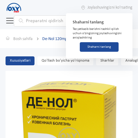
Joylashuvingizni ko'rsating
Shaharni tanlang
Tez yetkazib berishni tashkil qilish
uchun o'zingizning joylashuvingizni
aniqlashtiring
Bosh sahifa
De-Nol 120mg tabletka №112 tabletka
Shaharni tanlang
Xususiyatlari
Qo'llash bo'yicha yo'riqnoma
Sharhlar
Analogl