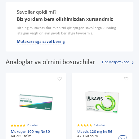
Savollar qoldi mi?
Biz yordam bera olishimizdan xursandmiz
Bizning mutaxassislarimiz sizni qiziqtirgan savollarga kunning
istalgan vaqti onlayn javob berishga tayyormiz.
Mutaxassisga savol bering
Analoglar va o'rnini bosuvchilar
Посмотреть все
2 sharhni
2 sharhni
Mukogen 100 mg № 30
Ulcavis 120 mg № 56
64 260 so'm
47 160 so'm