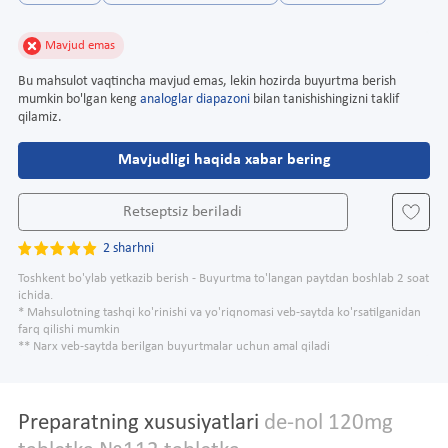
Mavjud emas
Bu mahsulot vaqtincha mavjud emas, lekin hozirda buyurtma berish
mumkin bo'lgan keng
analoglar diapazoni
bilan tanishishingizni taklif
qilamiz.
Mavjudligi haqida xabar bering
Retseptsiz beriladi
2 sharhni
Toshkent bo'ylab yetkazib berish - Buyurtma to'langan paytdan boshlab 2 soat
ichida.
* Mahsulotning tashqi ko'rinishi va yo'riqnomasi veb-saytda ko'rsatilganidan
farq qilishi mumkin
** Narx veb-saytda berilgan buyurtmalar uchun amal qiladi
Preparatning xususiyatlari
de-nol 120mg