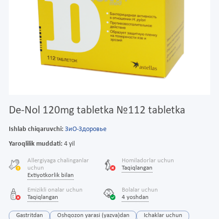
De-Nol 120mg tabletka №112 tabletka
Ishlab chiqaruvchi:
ЗиО-Здоровье
Yaroqlilik muddati:
4 yil
Allergiyaga chalinganlar
Homiladorlar uchun
uchun
Taqiqlangan
Extiyotkorlik bilan
Emizikli onalar uchun
Bolalar uchun
Taqiqlangan
4 yoshdan
Gastritdan
Oshqozon yarasi (yazva)dan
Ichaklar uchun