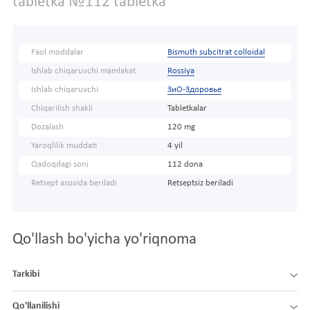
tabletka №112 tabletka
Faol moddalar
Bismuth subcitrat colloidal
Ishlab chiqaruvchi mamlakat
Rossiya
Ishlab chiqaruvchi
ЗиО-Здоровье
Chiqarilish shakli
Tabletkalar
Dozalash
120 mg
Yaroqlilik muddati
4 yil
Qadoqdagi soni
112 dona
Retsept asosida beriladi
Retseptsiz beriladi
Qo'llash bo'yicha yo'riqnoma
Tarkibi
Qo'llanilishi