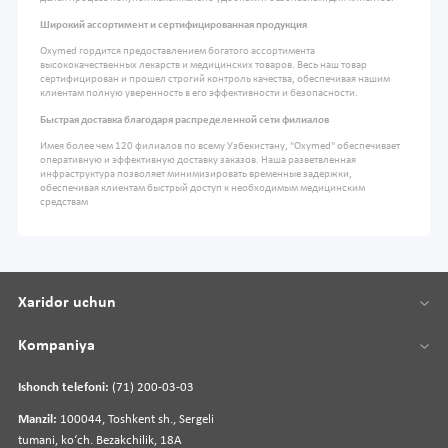
Широкий ассортимент и сертифицированная продукция
Oxymed гордится предоставлением богатого ассортимента
высококачественных лекарств и медицинских товаров. Весь наш товар
сертифицирован и прошел строгий контроль качества, обеспечивая нашим
клиентам полную уверенность в его эффективности и безопасности.
Быстрая доставка благодаря распределенной сети филиалов
Имея более чем 120 филиалов по всему Узбекистану, "Oxymed" обеспечивает
оперативную и эффективную доставку заказов. Наша разветвленная
инфраструктура позволяет минимизировать временные задержки,
обеспечивая клиентам быстрый доступ к необходимым медицинским
средствам
Xaridor uchun
Kompaniya
Ishonch telefoni:
(71) 200-03-03
Manzil:
100044, Toshkent sh., Sergeli
tumani, koʻch. Bezakchilik, 18A