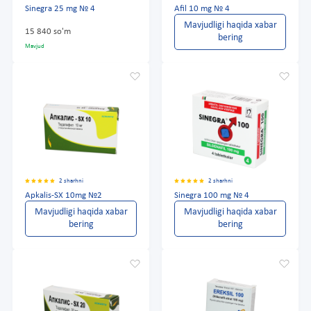
Sinegra 25 mg № 4
Afil 10 mg № 4
Mavjudligi haqida xabar
15 840 so'm
bering
Mavjud
2 sharhni
2 sharhni
Apkalis-SX 10mg №2
Sinegra 100 mg № 4
Mavjudligi haqida xabar
Mavjudligi haqida xabar
bering
bering