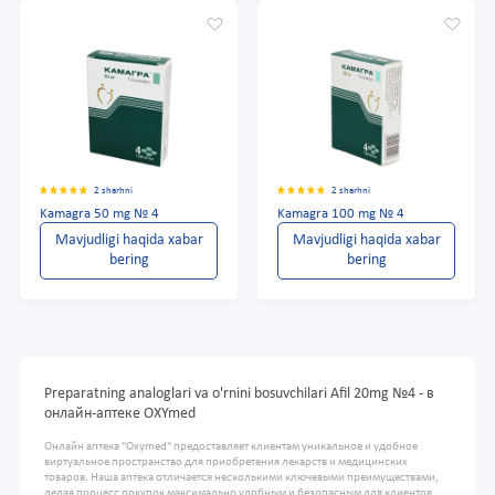
2 sharhni
2 sharhni
Kamagra 50 mg № 4
Kamagra 100 mg № 4
Mavjudligi haqida xabar
Mavjudligi haqida xabar
bering
bering
Preparatning analoglari va o'rnini bosuvchilari Afil 20mg №4 - в
онлайн-аптеке OXYmed
Онлайн аптека "Oxymed" предоставляет клиентам уникальное и удобное
виртуальное пространство для приобретения лекарств и медицинских
товаров. Наша аптека отличается несколькими ключевыми преимуществами,
делая процесс покупок максимально удобным и безопасным для клиентов.