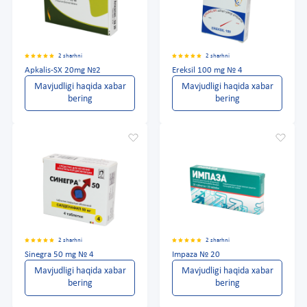
2 sharhni
2 sharhni
Apkalis-SX 20mg №2
Ereksil 100 mg № 4
Mavjudligi haqida xabar
Mavjudligi haqida xabar
bering
bering
2 sharhni
2 sharhni
Sinegra 50 mg № 4
Impaza № 20
Mavjudligi haqida xabar
Mavjudligi haqida xabar
bering
bering