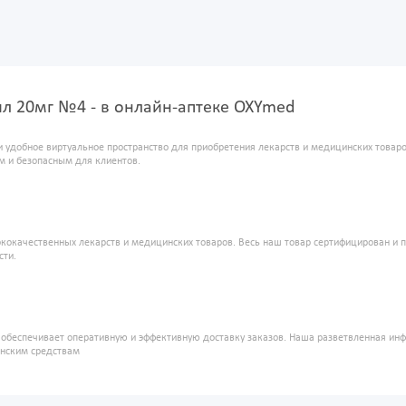
л 20мг №4 - в онлайн-аптеке OXYmed
и удобное виртуальное пространство для приобретения лекарств и медицинских това
м и безопасным для клиентов.
кокачественных лекарств и медицинских товаров. Весь наш товар сертифицирован и 
сти.
" обеспечивает оперативную и эффективную доставку заказов. Наша разветвленная ин
инским средствам