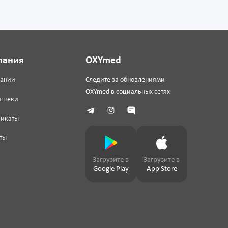
пания
OXYmed
пании
Следите за обновлениями
OXYmed в социальных сетях
аптеки
фикаты
ты
Загрузите в
Загрузите в
Google Play
App Store