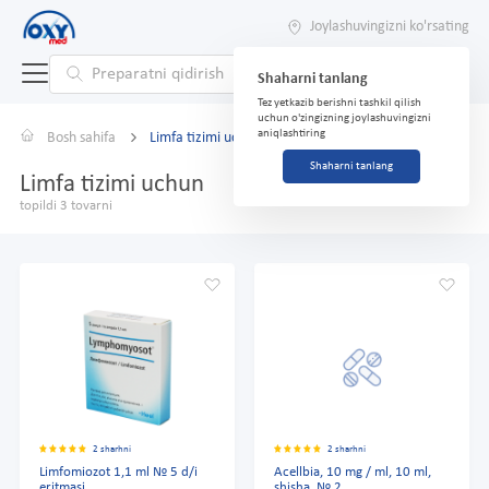
Joylashuvingizni ko'rsating
Shaharni tanlang
Tez yetkazib berishni tashkil qilish
uchun o'zingizning joylashuvingizni
aniqlashtiring
Bosh sahifa
Limfa tizimi uchun
Shaharni tanlang
Limfa tizimi uchun
topildi 3 tovarni
2 sharhni
2 sharhni
Limfomiozot 1,1 ml № 5 d/i
Acellbia, 10 mg / ml, 10 ml,
eritmasi.
shisha. № 2