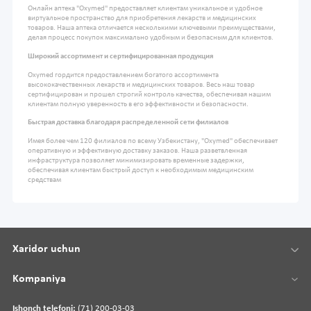
Онлайн аптека "Oxymed" предоставляет клиентам уникальное и удобное
виртуальное пространство для приобретения лекарств и медицинских
товаров. Наша аптека отличается несколькими ключевыми преимуществами,
делая процесс покупок максимально удобным и безопасным для клиентов.
Широкий ассортимент и сертифицированная продукция
Oxymed гордится предоставлением богатого ассортимента
высококачественных лекарств и медицинских товаров. Весь наш товар
сертифицирован и прошел строгий контроль качества, обеспечивая нашим
клиентам полную уверенность в его эффективности и безопасности.
Быстрая доставка благодаря распределенной сети филиалов
Имея более чем 120 филиалов по всему Узбекистану, "Oxymed" обеспечивает
оперативную и эффективную доставку заказов. Наша разветвленная
инфраструктура позволяет минимизировать временные задержки,
обеспечивая клиентам быстрый доступ к необходимым медицинским
средствам
Xaridor uchun
Kompaniya
Ishonch telefoni:
(71) 200-03-03