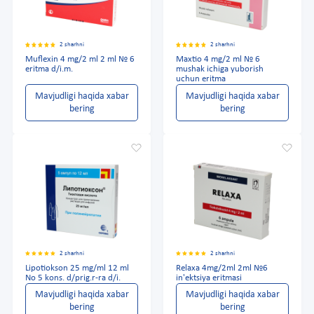
2 sharhni
2 sharhni
Muflexin 4 mg/2 ml 2 ml № 6
Maxtio 4 mg/2 ml № 6
eritma d/i.m.
mushak ichiga yuborish
uchun eritma
Mavjudligi haqida xabar
Mavjudligi haqida xabar
bering
bering
2 sharhni
2 sharhni
Lipotiokson 25 mg/ml 12 ml
Relaxa 4mg/2ml 2ml №6
No 5 kons. d/prig.r-ra d/i.
in'ektsiya eritmasi
Mavjudligi haqida xabar
Mavjudligi haqida xabar
bering
bering