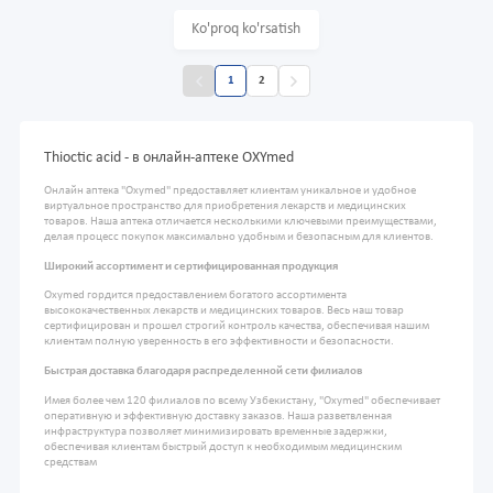
Ko'proq ko'rsatish
1
2
Thioctic acid - в онлайн-аптеке OXYmed
Онлайн аптека "Oxymed" предоставляет клиентам уникальное и удобное
виртуальное пространство для приобретения лекарств и медицинских
товаров. Наша аптека отличается несколькими ключевыми преимуществами,
делая процесс покупок максимально удобным и безопасным для клиентов.
Широкий ассортимент и сертифицированная продукция
Oxymed гордится предоставлением богатого ассортимента
высококачественных лекарств и медицинских товаров. Весь наш товар
сертифицирован и прошел строгий контроль качества, обеспечивая нашим
клиентам полную уверенность в его эффективности и безопасности.
Быстрая доставка благодаря распределенной сети филиалов
Имея более чем 120 филиалов по всему Узбекистану, "Oxymed" обеспечивает
оперативную и эффективную доставку заказов. Наша разветвленная
инфраструктура позволяет минимизировать временные задержки,
обеспечивая клиентам быстрый доступ к необходимым медицинским
средствам