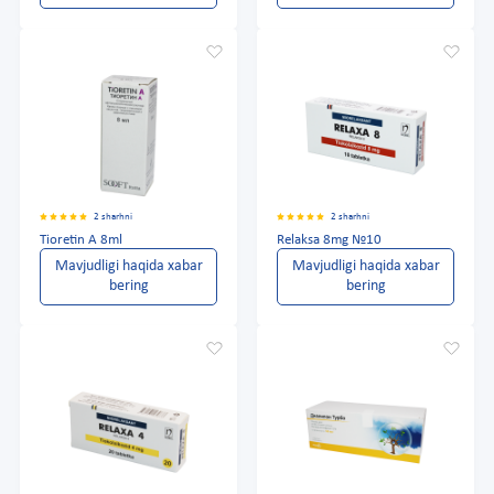
2 sharhni
2 sharhni
Tioretin A 8ml
Relaksa 8mg №10
Mavjudligi haqida xabar
Mavjudligi haqida xabar
bering
bering