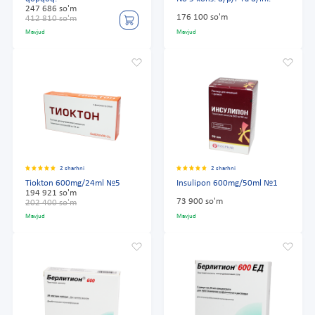
247 686 so'm
176 100 so'm
412 810 so'm
Mavjud
Mavjud
2 sharhni
2 sharhni
Tiokton 600mg/24ml №5
Insulipon 600mg/50ml №1
194 921 so'm
73 900 so'm
202 400 so'm
Mavjud
Mavjud