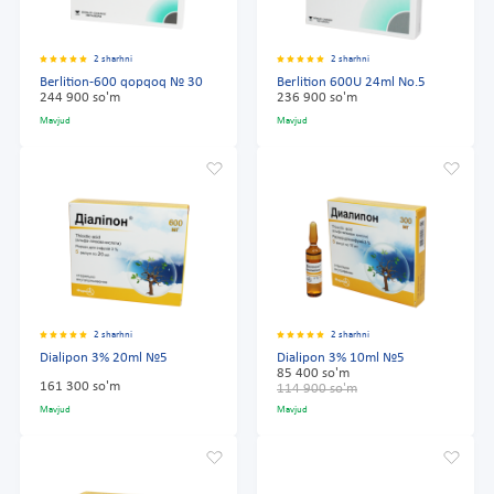
2 sharhni
2 sharhni
Berlition-600 qopqoq № 30
Berlition 600U 24ml No.5
244 900 so'm
236 900 so'm
Mavjud
Mavjud
2 sharhni
2 sharhni
Dialipon 3% 20ml №5
Dialipon 3% 10ml №5
85 400 so'm
161 300 so'm
114 900 so'm
Mavjud
Mavjud