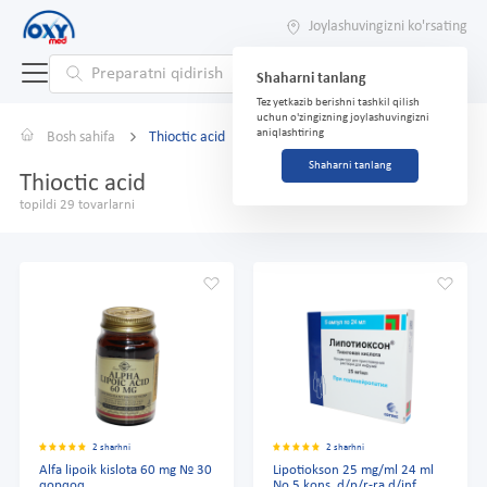
Joylashuvingizni ko'rsating
Shaharni tanlang
Tez yetkazib berishni tashkil qilish
uchun o'zingizning joylashuvingizni
aniqlashtiring
Bosh sahifa
Thioctic acid
Shaharni tanlang
Thioctic acid
topildi 29 tovarlarni
2 sharhni
2 sharhni
Alfa lipoik kislota 60 mg № 30
Lipotiokson 25 mg/ml 24 ml
qopqoq.
No 5 kons. d/p/r-ra d/inf.