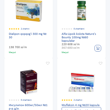
2 sharhni
0 sharhlarni
Dialipon qopqog'i 300 mg №
Alfa-Lipoik kislota Nature's
30
Bounty 100mg №60
kapsulalar
220 608 so'm
138 700 so'm
367 680 so'm
Mavjud
Mavjud
0 sharhlarni
2 sharhni
Инсулипон 600мг/50мл №1
Mufleksin 4 mg №20 kapsula
р-р д/и.