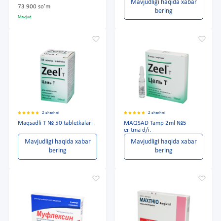
Mavjudligi haqida xabar
73 900 so'm
bering
Mavjud
2 sharhni
2 sharhni
Maqsadli T № 50 tabletkalari
MAQSAD Tamp 2ml №5
eritma d/i.
Mavjudligi haqida xabar
Mavjudligi haqida xabar
bering
bering