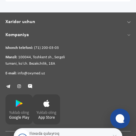
Xaridor uchun
Kompaniya
Ishonch telefoni:
(71) 200-03-03
Manzil:
100044, Toshkent sh., Sergeli
tumani, koʻch. Bezakchilik, 18A
E-mail:
info@oxymed.uz
Yuklab oling
Yuklab oling
Google Play
App Store
Ilovada qulayroq