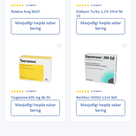
2 sharhni
2 sharhni
Relaksa 4mg №20
Dialipon Turbo 1,2% 50ml №
10
Mavjudligi haqida xabar
Mavjudligi haqida xabar
bering
bering
2 sharhni
2 sharhni
Tiogamma 600 mg № 30
Berlition 300Ed 12ml №5
Mavjudligi haqida xabar
Mavjudligi haqida xabar
bering
bering