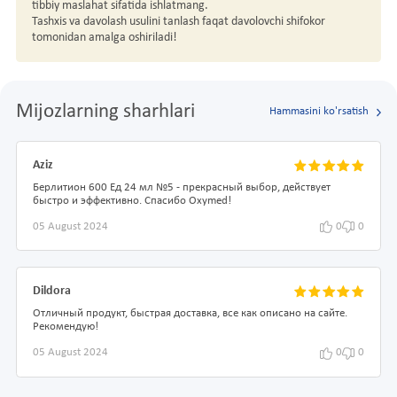
tibbiy maslahat sifatida ishlatmang.
Tashxis va davolash usulini tanlash faqat davolovchi shifokor
tomonidan amalga oshiriladi!
Mijozlarning sharhlari
Hammasini ko'rsatish
Aziz
Берлитион 600 Ед 24 мл №5 - прекрасный выбор, действует
быстро и эффективно. Спасибо Oxymed!
05 August 2024
0
0
Dildora
Отличный продукт, быстрая доставка, все как описано на сайте.
Рекомендую!
05 August 2024
0
0