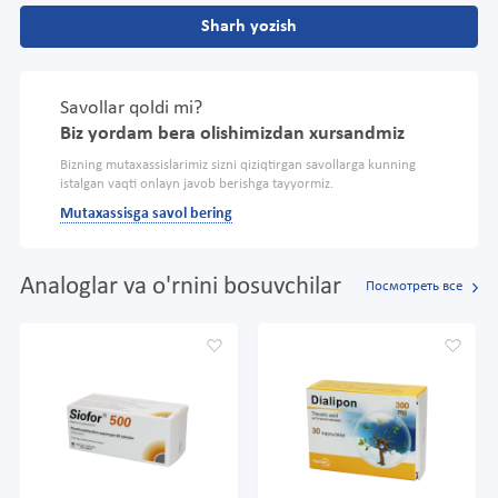
Sharh yozish
Savollar qoldi mi?
Biz yordam bera olishimizdan xursandmiz
Bizning mutaxassislarimiz sizni qiziqtirgan savollarga kunning
istalgan vaqti onlayn javob berishga tayyormiz.
Mutaxassisga savol bering
Analoglar va o'rnini bosuvchilar
Посмотреть все