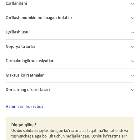
Qo'llanilishi
Qo'llash mumkin bo'lmagan holatlar
Qo'llash usuli
Nojo´ya ta´sirlar
Farmakologik xususiyatlari
Maxsus ko'rsatmalar
Dorilarning o'zaro ta'siri
Hammasini ko'rsatish
Diqqat qiling!
Ushbu sahifada joylashtirilgan ko'rsatmalar faqat ma'lumot olish va
tushunchaga ega bo'lish uchun mo'ljallangan. Ushbu ko'rsatmalarni