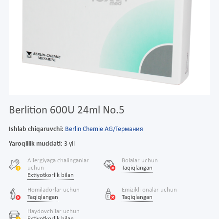
Berlition 600U 24ml No.5
Ishlab chiqaruvchi:
Berlin Chemie AG/Германия
Yaroqlilik muddati:
3 yil
Allergiyaga chalinganlar
Bolalar uchun
uchun
Taqiqlangan
Extiyotkorlik bilan
Homiladorlar uchun
Emizikli onalar uchun
Taqiqlangan
Taqiqlangan
Haydovchilar uchun