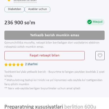
Extiyotkorlik bilan
Diabetdan
Asablar uchun
236 900 so'm
Mavjud
Yetkazib berish mumkin emas
Qonunchilikka muvofiq, retsept bilan beriladigan dori vositalarini elektron
retseptsiz sotish mumkin emas.
Faqat retsept bilan
2 sharhni
Toshkent bo'ylab yetkazib berish - Buyurtma to'langan paytdan boshlab 2 soat
ichida.
* Mahsulotning tashqi ko'rinishi va yo'riqnomasi veb-saytda ko'rsatilganidan
farq qilishi mumkin
** Narx veb-saytda berilgan buyurtmalar uchun amal qiladi
Preparatning xususiyatlari
berlition 600u