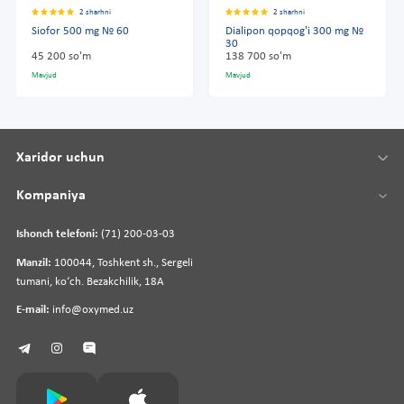
2 sharhni
2 sharhni
Siofor 500 mg № 60
Dialipon qopqog'i 300 mg №
30
45 200 so'm
138 700 so'm
Mavjud
Mavjud
Xaridor uchun
Kompaniya
Ishonch telefoni:
(71) 200-03-03
Manzil:
100044, Toshkent sh., Sergeli
tumani, koʻch. Bezakchilik, 18A
E-mail:
info@oxymed.uz