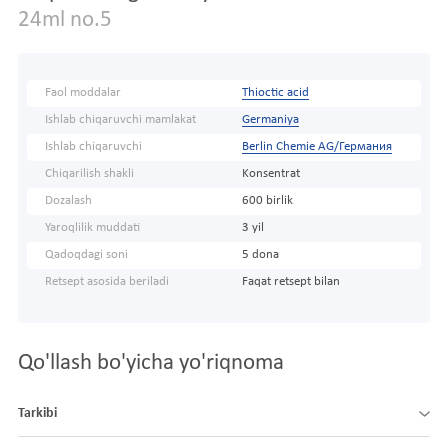
24ml no.5
Faol moddalar
Thioctic acid
Ishlab chiqaruvchi mamlakat
Germaniya
Ishlab chiqaruvchi
Berlin Chemie AG/Германия
Chiqarilish shakli
Konsentrat
Dozalash
600 birlik
Yaroqlilik muddati
3 yil
Qadoqdagi soni
5 dona
Retsept asosida beriladi
Faqat retsept bilan
Qo'llash bo'yicha yo'riqnoma
Tarkibi