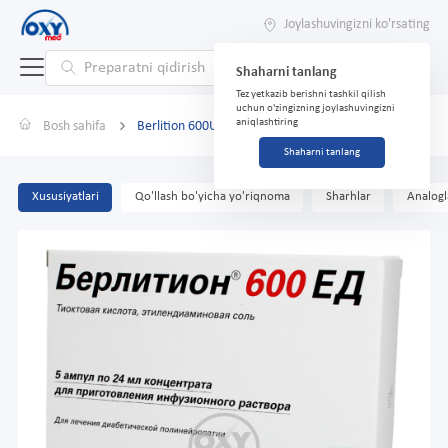
Joylashuvingizni ko'rsating
Shaharni tanlang
Tez yetkazib berishni tashkil qilish
uchun o'zingizning joylashuvingizni
aniqlashtiring
Bosh sahifa
Berlition 600U 24ml No.5
Shaharni tanlang
Xususiyatlari
Qo'llash bo'yicha yo'riqnoma
Sharhlar
Analogl