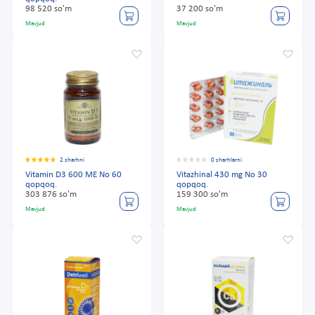
98 520 so'm
37 200 so'm
Mavjud
Mavjud
2 sharhni
0 sharhlarni
Vitamin D3 600 ME No 60
Vitazhinal 430 mg No 30
qopqoq.
qopqoq.
303 876 so'm
159 300 so'm
Mavjud
Mavjud