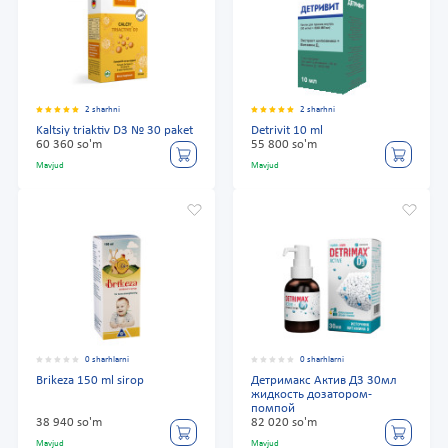
2 sharhni
2 sharhni
Kaltsiy triaktiv D3 № 30 paket
Detrivit 10 ml
60 360 so'm
55 800 so'm
Mavjud
Mavjud
0 sharhlarni
0 sharhlarni
Brikeza 150 ml sirop
Детримакс Актив Д3 30мл
жидкость дозатором-
помпой
38 940 so'm
82 020 so'm
Mavjud
Mavjud