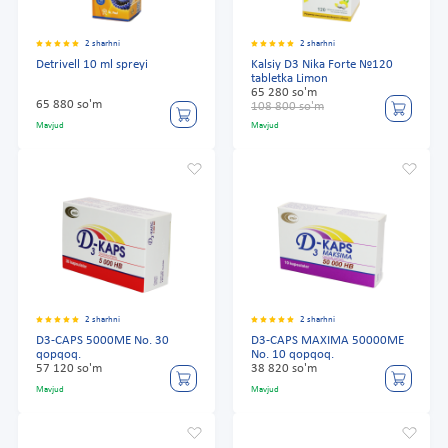
2 sharhni
2 sharhni
Detrivell 10 ml spreyi
Kalsiy D3 Nika Forte №120
tabletka Limon
65 280 so'm
65 880 so'm
108 800 so'm
Mavjud
Mavjud
2 sharhni
2 sharhni
D3-CAPS 5000ME No. 30
D3-CAPS MAXIMA 50000ME
qopqoq.
No. 10 qopqoq.
57 120 so'm
38 820 so'm
Mavjud
Mavjud