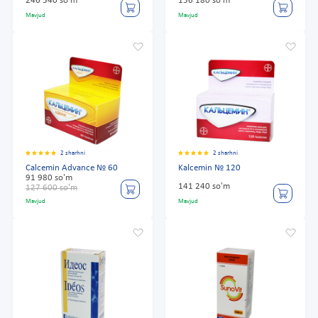
246 540 so'm
156 180 so'm
Mavjud
Mavjud
2 sharhni
2 sharhni
Calcemin Advance № 60
Kalcemin № 120
91 980 so'm
141 240 so'm
127 600 so'm
Mavjud
Mavjud