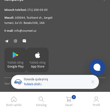
Ishonch telefoni:
(71) 200-03-03
Manzil:
100044, Toshkent sh., Sergeli
tumani, koʻch. Bezakchilik, 18A
E-mail:
info@oxymed.uz
Yuklab oling
Yuklab oling
Google Play
App Store
Ilovada qulayroq
Sayt yaratuvchi
pharmit.uz
Yuklab olish
0
Bosh sahifa
Katalog
Savat
Profil