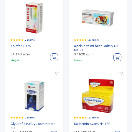
2 sharhni
2 sharhni
Kolefer 10 ml
Apelsin ta'mi bilan kaltsiy D3
№ 50
34 140 so'm
37 620 so'm
Mavjud
Mavjud
2 sharhni
2 sharhni
Glyukofleks+Glyukozamin №
Kaltsemin avans № 120
30