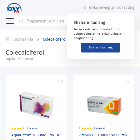
Joylashuvingizni ko'rsating
Shaharni tanlang
Tez yetkazib berishni tashkil qilish
uchun o'zingizning joylashuvingizni
aniqlashtiring
Bosh sahifa
Colecalciferol
Shaharni tanlang
Colecalciferol
topildi 102 tovarni
2 sharhni
2 sharhni
AquaDetrim 10000ME No. 30
Vitamin D3 1000IU No 60 tab.
qopqoq.