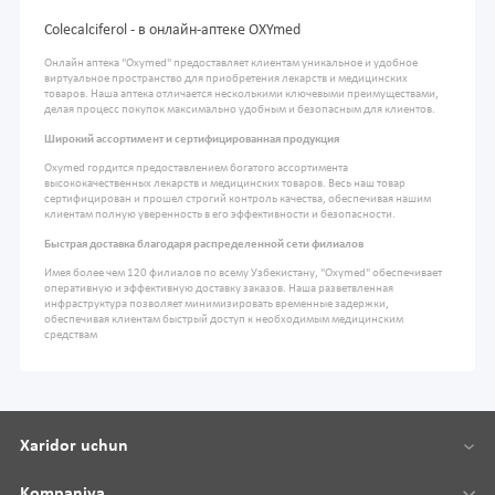
Colecalciferol - в онлайн-аптеке OXYmed
Онлайн аптека "Oxymed" предоставляет клиентам уникальное и удобное
виртуальное пространство для приобретения лекарств и медицинских
товаров. Наша аптека отличается несколькими ключевыми преимуществами,
делая процесс покупок максимально удобным и безопасным для клиентов.
Широкий ассортимент и сертифицированная продукция
Oxymed гордится предоставлением богатого ассортимента
высококачественных лекарств и медицинских товаров. Весь наш товар
сертифицирован и прошел строгий контроль качества, обеспечивая нашим
клиентам полную уверенность в его эффективности и безопасности.
Быстрая доставка благодаря распределенной сети филиалов
Имея более чем 120 филиалов по всему Узбекистану, "Oxymed" обеспечивает
оперативную и эффективную доставку заказов. Наша разветвленная
инфраструктура позволяет минимизировать временные задержки,
обеспечивая клиентам быстрый доступ к необходимым медицинским
средствам
Xaridor uchun
Kompaniya