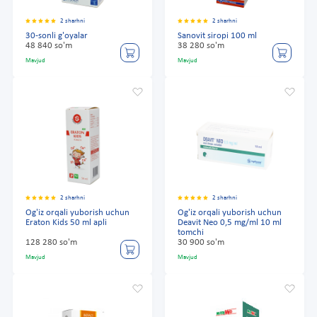
2 sharhni
2 sharhni
30-sonli g'oyalar
Sanovit siropi 100 ml
48 840 so'm
38 280 so'm
Mavjud
Mavjud
2 sharhni
2 sharhni
Og'iz orqali yuborish uchun
Og'iz orqali yuborish uchun
Eraton Kids 50 ml apli
Deavit Neo 0,5 mg/ml 10 ml
tomchi
128 280 so'm
30 900 so'm
Mavjud
Mavjud