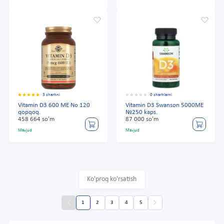
3 sharhni
0 sharhlarni
Vitamin D3 600 ME No 120
Vitamin D3 Swanson 5000ME
qopqoq.
№250 kaps.
458 664 so'm
87 000 so'm
Mavjud
Mavjud
Ko'proq ko'rsatish
1
2
3
4
5