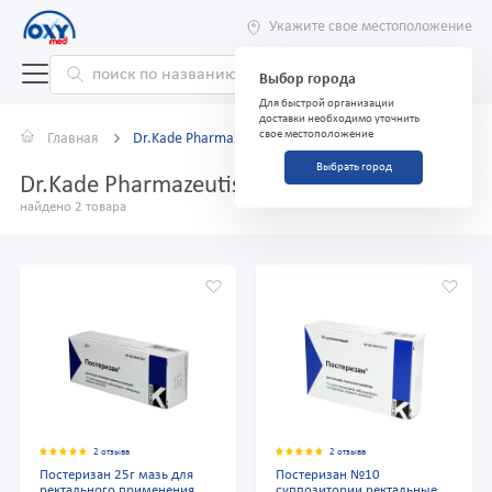
Укажите свое местоположение
Выбор города
Для быстрой организации
доставки необходимо уточнить
свое местоположение
Главная
Dr.Kade Pharmazeutische
Выбрать город
Dr.Kade Pharmazeutische
найдено 2 товара
2 отзыва
2 отзыва
Постеризан 25г мазь для
Постеризан №10
ректального применения
суппозитории ректальные