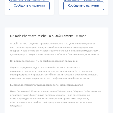
Сообщить о наличии
Сообщить о наличии
Dr.Kade Pharmazeutische - в онлайн-аптеке OXYmed
Онлайн аптека "Oxymed" предоставляет клиентам уникальное и удобное
виртуальное пространство для приобретения лекарств и медицинских
товаров. Наша аптека отличается несколькими ключевыми преимуществами,
делая процесс покупок максимально удобным и безопасным для клиентов.
Широкий ассортимент и сертифицированная продукция
Oxymed гордится предоставлением богатого ассортимента
высококачественных лекарств и медицинских товаров. Весь наш товар
сертифицирован и прошел строгий контроль качества, обеспечивая нашим
клиентам полную уверенность в его эффективности и безопасности.
Быстрая доставка благодаря распределенной сети филиалов
Имея более чем 120 филиалов по всему Узбекистану, "Oxymed" обеспечивает
оперативную и эффективную доставку заказов. Наша разветвленная
инфраструктура позволяет минимизировать временные задержки,
обеспечивая клиентам быстрый доступ к необходимым медицинским
средствам