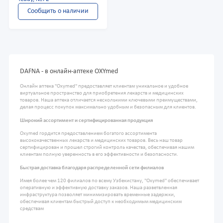
Сообщить о наличии
DAFNA - в онлайн-аптеке OXYmed
Онлайн аптека "Oxymed" предоставляет клиентам уникальное и удобное
виртуальное пространство для приобретения лекарств и медицинских
товаров. Наша аптека отличается несколькими ключевыми преимуществами,
делая процесс покупок максимально удобным и безопасным для клиентов.
Широкий ассортимент и сертифицированная продукция
Oxymed гордится предоставлением богатого ассортимента
высококачественных лекарств и медицинских товаров. Весь наш товар
сертифицирован и прошел строгий контроль качества, обеспечивая нашим
клиентам полную уверенность в его эффективности и безопасности.
Быстрая доставка благодаря распределенной сети филиалов
Имея более чем 120 филиалов по всему Узбекистану, "Oxymed" обеспечивает
оперативную и эффективную доставку заказов. Наша разветвленная
инфраструктура позволяет минимизировать временные задержки,
обеспечивая клиентам быстрый доступ к необходимым медицинским
средствам