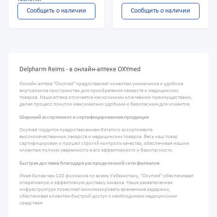
Сообщить о наличии
Сообщить о наличии
Delpharm Reims - в онлайн-аптеке OXYmed
Онлайн аптека "Oxymed" предоставляет клиентам уникальное и удобное
виртуальное пространство для приобретения лекарств и медицинских
товаров. Наша аптека отличается несколькими ключевыми преимуществами,
делая процесс покупок максимально удобным и безопасным для клиентов.
Широкий ассортимент и сертифицированная продукция
Oxymed гордится предоставлением богатого ассортимента
высококачественных лекарств и медицинских товаров. Весь наш товар
сертифицирован и прошел строгий контроль качества, обеспечивая нашим
клиентам полную уверенность в его эффективности и безопасности.
Быстрая доставка благодаря распределенной сети филиалов
Имея более чем 120 филиалов по всему Узбекистану, "Oxymed" обеспечивает
оперативную и эффективную доставку заказов. Наша разветвленная
инфраструктура позволяет минимизировать временные задержки,
обеспечивая клиентам быстрый доступ к необходимым медицинским
средствам