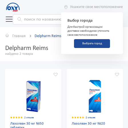
Укажите свое местоположение
Выбор города
Для быстрой организации
доставки необходимо уточнить
свое местоположение
Главная
Delpharm Reims
Выбрать город
Delpharm Reims
найдено 2 товара
2 отзыва
2 отзыва
Лазолван 30 мг №50
Лазолван 30 мг №20
таблетки