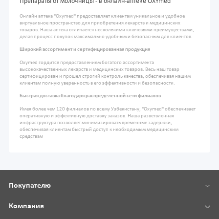
Препараты от молочницы - в онлайн-аптеке OXYmed
Онлайн аптека "Oxymed" предоставляет клиентам уникальное и удобное
виртуальное пространство для приобретения лекарств и медицинских
товаров. Наша аптека отличается несколькими ключевыми преимуществами,
делая процесс покупок максимально удобным и безопасным для клиентов.
Широкий ассортимент и сертифицированная продукция
Oxymed гордится предоставлением богатого ассортимента
высококачественных лекарств и медицинских товаров. Весь наш товар
сертифицирован и прошел строгий контроль качества, обеспечивая нашим
клиентам полную уверенность в его эффективности и безопасности.
Быстрая доставка благодаря распределенной сети филиалов
Имея более чем 120 филиалов по всему Узбекистану, "Oxymed" обеспечивает
оперативную и эффективную доставку заказов. Наша разветвленная
инфраструктура позволяет минимизировать временные задержки,
обеспечивая клиентам быстрый доступ к необходимым медицинским
средствам
Покупателю
Компания