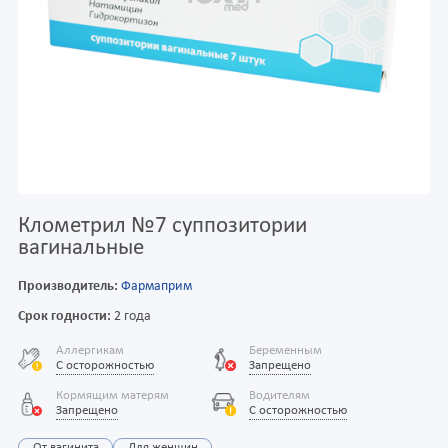
Клометрил №7 суппозитории
вагинальные
Производитель:
Фармаприм
Срок годности:
2 года
Аллергикам
Беременным
С осторожностью
Запрещено
Кормящим матерям
Водителям
Запрещено
С осторожностью