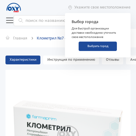
Укажите свое местоположение
Выбор города
Для быстрой организации
доставки необходимо уточнить
свое местоположение
Главная
Клометрил №7 суппозитории вагинальные
Выбрать город
Характеристики
Инструкция по применению
Отзывы
Ана