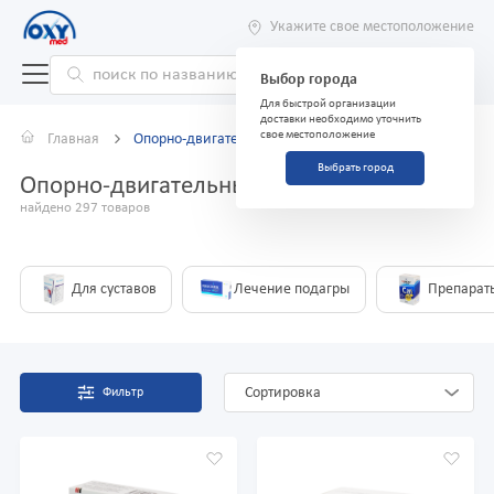
Укажите свое местоположение
Выбор города
Для быстрой организации
доставки необходимо уточнить
свое местоположение
Главная
Опорно-двигательный аппарат
Выбрать город
Опорно-двигательный аппарат
найдено 297 товаров
Для суставов
Лечение подагры
Препарат
Сортировка
Фильтр