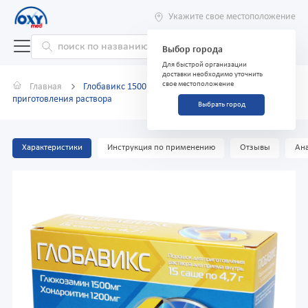
Укажите свое местоположение
Выбор города
Для быстрой организации
доставки необходимо уточнить
свое местоположение
Главная
Глобавикс 1500 мг/1200 мг 4,7 г №15 порошок для
приготовления раствора
Выбрать город
Характеристики
Инструкция по применению
Отзывы
Ана