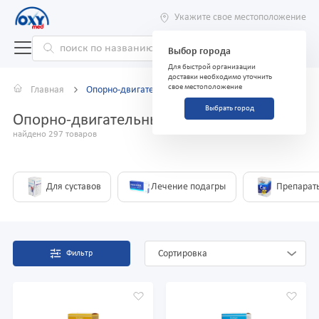
Укажите свое местоположение
Выбор города
Для быстрой организации
доставки необходимо уточнить
свое местоположение
Главная
Опорно-двигательный аппарат
Выбрать город
Опорно-двигательный аппарат
найдено 297 товаров
Для суставов
Лечение подагры
Препарат
Сортировка
Фильтр