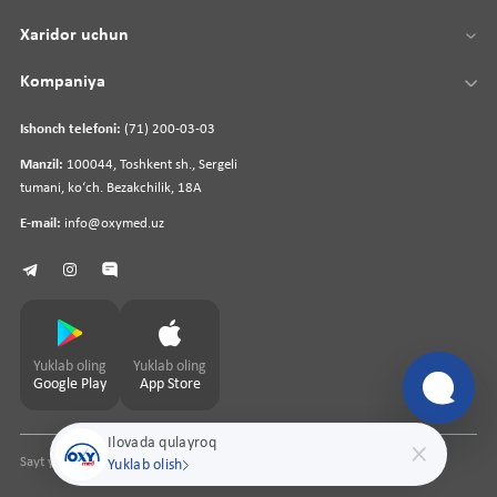
Xaridor uchun
Kompaniya
Ishonch telefoni:
(71) 200-03-03
Manzil:
100044, Toshkent sh., Sergeli
tumani, koʻch. Bezakchilik, 18A
E-mail:
info@oxymed.uz
Yuklab oling
Yuklab oling
Google Play
App Store
Ilovada qulayroq
Sayt yaratuvchi
pharmit.uz
Yuklab olish