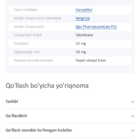
Faol moddalar
Carvedilol
Ishlab chiqaruvchi mamlakat
Vengriya
Ishlab chiqaruvchi
Egis Pharmaceuticals PLC
Chiqarilish shakli
Tabletkalar
Dozalash
25 mg
Qadoqdagi soni
28 mg
Retsept asosida beriladi
Faqat retsept bilan
Qo'llash bo'yicha yo'riqnoma
Tarkibi
Qo'llanilishi
Qo'llash mumkin bo'lmagan holatlar