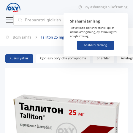
Joylashuvingizni ko'rsating
Shaharni tanlang
Tez yetkazib berishni tashkil qilish
uchun o'zingizning joylashuvingizni
aniqlashtiring
Bosh sahifa
Talliton 25 mg № 28
Shaharni tanlang
Xususiyatlari
Qo'llash bo'yicha yo'riqnoma
Sharhlar
Analogl