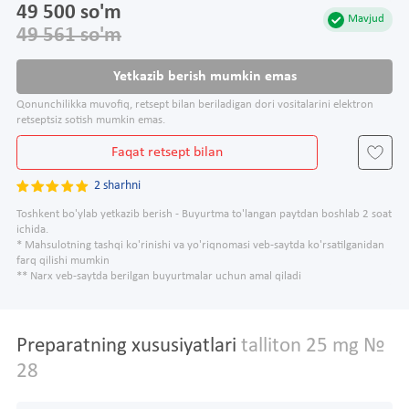
49 500 so'm
Mavjud
49 561 so'm
Yetkazib berish mumkin emas
Qonunchilikka muvofiq, retsept bilan beriladigan dori vositalarini elektron
retseptsiz sotish mumkin emas.
Faqat retsept bilan
2 sharhni
Toshkent bo'ylab yetkazib berish - Buyurtma to'langan paytdan boshlab 2 soat
ichida.
* Mahsulotning tashqi ko'rinishi va yo'riqnomasi veb-saytda ko'rsatilganidan
farq qilishi mumkin
** Narx veb-saytda berilgan buyurtmalar uchun amal qiladi
Preparatning xususiyatlari
talliton 25 mg №
28