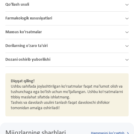
Qo'llash usuli
Farmakologik xususiyatlari
Maxsus ko'rsatmalar
Dorilarning o'zaro ta'siri
Dozani oshirib yuborilishi
Diqqat qiling!
Ushbu sahifada joylashtirilgan ko'rsatmalar faqat ma'lumot olish va
tushunchaga ega bo'lish uchun mo'ljallangan. Ushbu ko'rsatmalarni
tibbiy maslahat sifatida ishlatmang.
Tashxis va davolash usulini tanlash faqat davolovchi shifokor
tomonidan amalga oshiriladi!
Mijozlarning sharhlari
Hammasini ko'rsatish