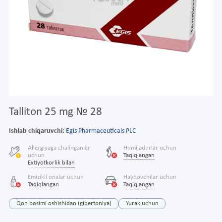
Talliton 25 mg № 28
Ishlab chiqaruvchi:
Egis Pharmaceuticals PLC
Allergiyaga chalinganlar
Homiladorlar uchun
uchun
Taqiqlangan
Extiyotkorlik bilan
Emizikli onalar uchun
Haydovchilar uchun
Taqiqlangan
Taqiqlangan
Qon bosimi oshishidan (gipertoniya)
Yurak uchun