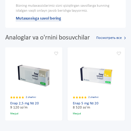
Bizning mutaxassislarimiz sizni qiziqtirgan savollarga kunning
istalgan vaqti onlayn javob berishga tayyormiz.
Mutaxassisga savol bering
Analoglar va o'rnini bosuvchilar
Посмотреть все
2 sharhni
2 sharhni
Enap 2,5 mg № 20
Enap 5 mg № 20
9 120 so'm
8 520 so'm
Mavjud
Mavjud