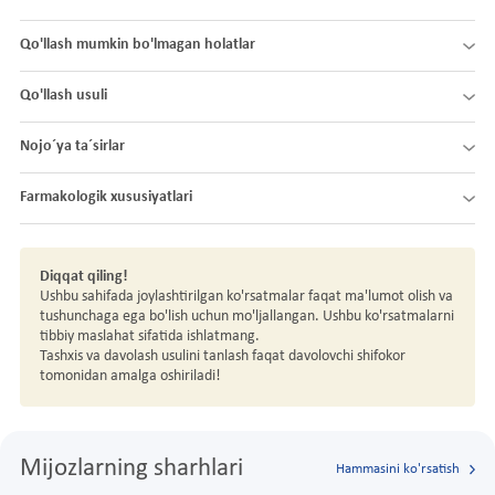
Qo'llash mumkin bo'lmagan holatlar
Qo'llash usuli
Nojo´ya ta´sirlar
Farmakologik xususiyatlari
Diqqat qiling!
Ushbu sahifada joylashtirilgan ko'rsatmalar faqat ma'lumot olish va
tushunchaga ega bo'lish uchun mo'ljallangan. Ushbu ko'rsatmalarni
tibbiy maslahat sifatida ishlatmang.
Tashxis va davolash usulini tanlash faqat davolovchi shifokor
tomonidan amalga oshiriladi!
Mijozlarning sharhlari
Hammasini ko'rsatish