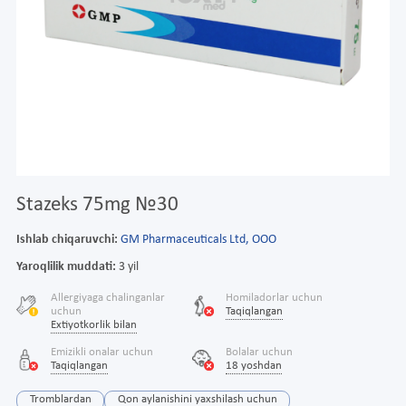
Stazeks 75mg №30
Ishlab chiqaruvchi:
GM Pharmaceuticals Ltd, OOO
Yaroqlilik muddati:
3 yil
Allergiyaga chalinganlar
Homiladorlar uchun
uchun
Taqiqlangan
Extiyotkorlik bilan
Emizikli onalar uchun
Bolalar uchun
Taqiqlangan
18 yoshdan
Tromblardan
Qon aylanishini yaxshilash uchun