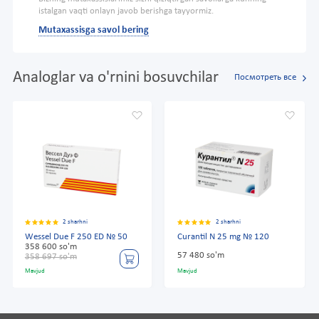
istalgan vaqti onlayn javob berishga tayyormiz.
Mutaxassisga savol bering
Analoglar va o'rnini bosuvchilar
Посмотреть все
2 sharhni
2 sharhni
Wessel Due F 250 ED № 50
Curantil N 25 mg № 120
358 600 so'm
57 480 so'm
358 697 so'm
Mavjud
Mavjud