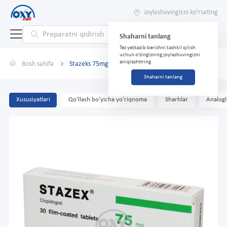
Joylashuvingizni ko'rsating
Shaharni tanlang
Tez yetkazib berishni tashkil qilish
uchun o'zingizning joylashuvingizni
aniqlashtiring
Bosh sahifa
Stazeks 75mg №30
Shaharni tanlang
Xususiyatlari
Qo'llash bo'yicha yo'riqnoma
Sharhlar
Analogl