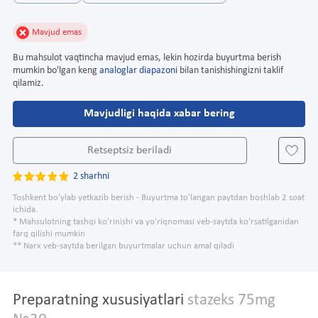
Mavjud emas
Bu mahsulot vaqtincha mavjud emas, lekin hozirda buyurtma berish
mumkin bo'lgan keng
analoglar diapazoni
bilan tanishishingizni taklif
qilamiz.
Mavjudligi haqida xabar bering
Retseptsiz beriladi
2 sharhni
Toshkent bo'ylab yetkazib berish - Buyurtma to'langan paytdan boshlab 2 soat
ichida.
* Mahsulotning tashqi ko'rinishi va yo'riqnomasi veb-saytda ko'rsatilganidan
farq qilishi mumkin
** Narx veb-saytda berilgan buyurtmalar uchun amal qiladi
Preparatning xususiyatlari
stazeks 75mg