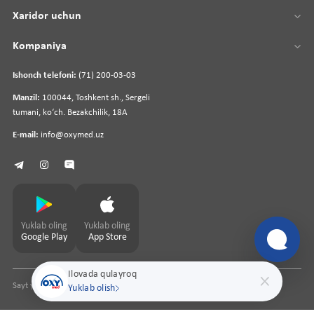
Xaridor uchun
Kompaniya
Ishonch telefoni:
(71) 200-03-03
Manzil:
100044, Toshkent sh., Sergeli
tumani, koʻch. Bezakchilik, 18A
E-mail:
info@oxymed.uz
Yuklab oling
Yuklab oling
Google Play
App Store
Ilovada qulayroq
Sayt yaratuvchi
pharmit.uz
Yuklab olish