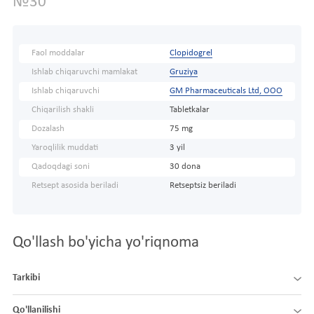
№30
Faol moddalar
Clopidogrel
Ishlab chiqaruvchi mamlakat
Gruziya
Ishlab chiqaruvchi
GM Pharmaceuticals Ltd, OOO
Chiqarilish shakli
Tabletkalar
Dozalash
75 mg
Yaroqlilik muddati
3 yil
Qadoqdagi soni
30 dona
Retsept asosida beriladi
Retseptsiz beriladi
Qo'llash bo'yicha yo'riqnoma
Tarkibi
Qo'llanilishi