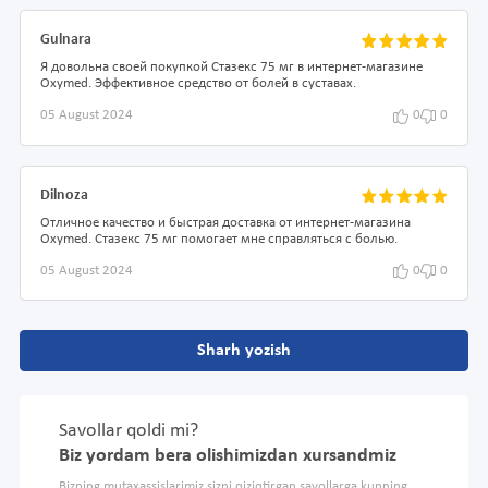
Gulnara
Я довольна своей покупкой Стазекс 75 мг в интернет-магазине
Oxymed. Эффективное средство от болей в суставах.
05 August 2024
0
0
Dilnoza
Отличное качество и быстрая доставка от интернет-магазина
Oxymed. Стазекс 75 мг помогает мне справляться с болью.
05 August 2024
0
0
Sharh yozish
Savollar qoldi mi?
Biz yordam bera olishimizdan xursandmiz
Bizning mutaxassislarimiz sizni qiziqtirgan savollarga kunning