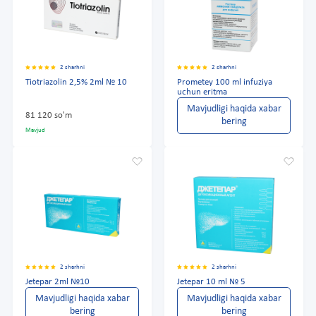
2 sharhni
2 sharhni
Tiotriazolin 2,5% 2ml № 10
Prometey 100 ml infuziya
uchun eritma
Mavjudligi haqida xabar
81 120 so'm
bering
Mavjud
2 sharhni
2 sharhni
Jetepar 2ml №10
Jetepar 10 ml № 5
Mavjudligi haqida xabar
Mavjudligi haqida xabar
bering
bering