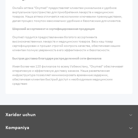
Онлайн аптека "Oxymed" предоставляет клиентам уникальное и удобное
виртуальное пространство для приобретения лекарств и медицинских
товаров. Наша аптека отличается несколькими ключевыми преимуществами,
делая процесс покупок максимально удобным и безопасным для клиентов.
Широкий ассортимент и сертифицированная продукция
Oxymed гордится предоставлением богатого ассортимента
высококачественных лекарств и медицинских товаров. Весь наш товар
сертифицирован и прошел строгий контроль качества, обеспечивая нашим
клиентам полную уверенность в его эффективности и безопасности.
Быстрая доставка благодаря распределенной сети филиалов
Имея более чем 120 филиалов по всему Узбекистану, "Oxymed" обеспечивает
оперативную и эффективную доставку заказов. Наша разветвленная
инфраструктура позволяет минимизировать временные задержки,
обеспечивая клиентам быстрый доступ к необходимым медицинским
средствам
Xaridor uchun
Kompaniya