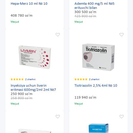
Hepa-Merz 10 ml № 10
Ademta 400 mg/5 ml №5
erituvchi bilan
300 500 so'm
408 780 so'm
425 900 so'm
Mavjud
Mavjud
2 sharhni
2 sharhni
Inyeksiya uchun liverin
Tiotriazolin 2,5% 4ml № 10
eritmasi 600mg/2ml 2ml №7
250 900 so'm
119 940 so'm
258 900 so'm
Mavjud
Mavjud