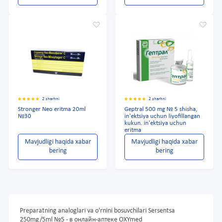
2 sharhni
2 sharhni
Stronger Neo eritma 20ml
Geptral 500 mg № 5 shisha,
№30
in'ektsiya uchun liyofillangan
kukun. in'ektsiya uchun
eritma
Mavjudligi haqida xabar
Mavjudligi haqida xabar
bering
bering
Preparatning analoglari va o'rnini bosuvchilari Sersentsa
250mg/5ml №5 - в онлайн-аптеке OXYmed