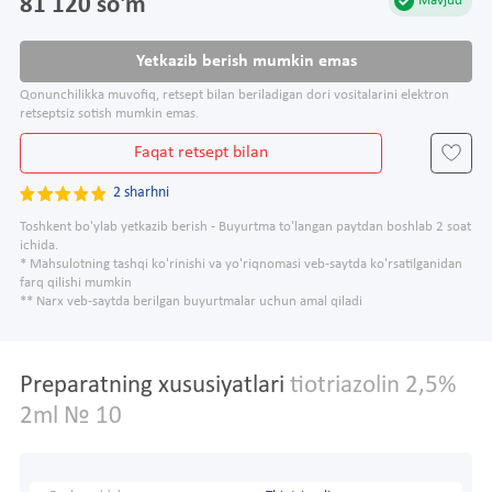
81 120 so'm
Mavjud
Yetkazib berish mumkin emas
Qonunchilikka muvofiq, retsept bilan beriladigan dori vositalarini elektron
retseptsiz sotish mumkin emas.
Faqat retsept bilan
2 sharhni
Toshkent bo'ylab yetkazib berish - Buyurtma to'langan paytdan boshlab 2 soat
ichida.
* Mahsulotning tashqi ko'rinishi va yo'riqnomasi veb-saytda ko'rsatilganidan
farq qilishi mumkin
** Narx veb-saytda berilgan buyurtmalar uchun amal qiladi
Preparatning xususiyatlari
tiotriazolin 2,5%
2ml № 10