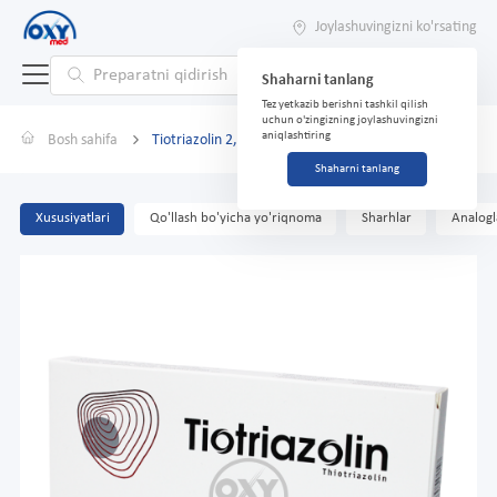
Joylashuvingizni ko'rsating
Shaharni tanlang
Tez yetkazib berishni tashkil qilish
uchun o'zingizning joylashuvingizni
aniqlashtiring
Bosh sahifa
Tiotriazolin 2,5% 2ml № 10
Shaharni tanlang
Xususiyatlari
Qo'llash bo'yicha yo'riqnoma
Sharhlar
Analogl