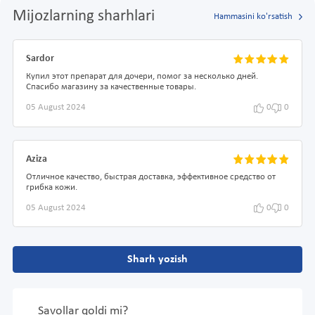
Mijozlarning sharhlari
Hammasini ko'rsatish
Sardor
Купил этот препарат для дочери, помог за несколько дней.
Спасибо магазину за качественные товары.
05 August 2024
0
0
Aziza
Отличное качество, быстрая доставка, эффективное средство от
грибка кожи.
05 August 2024
0
0
Sharh yozish
Savollar qoldi mi?