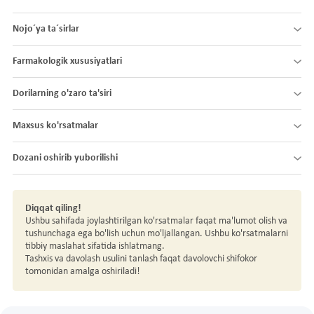
Nojo´ya ta´sirlar
Farmakologik xususiyatlari
Dorilarning o'zaro ta'siri
Maxsus ko'rsatmalar
Dozani oshirib yuborilishi
Diqqat qiling!
Ushbu sahifada joylashtirilgan ko'rsatmalar faqat ma'lumot olish va
tushunchaga ega bo'lish uchun mo'ljallangan. Ushbu ko'rsatmalarni
tibbiy maslahat sifatida ishlatmang.
Tashxis va davolash usulini tanlash faqat davolovchi shifokor
tomonidan amalga oshiriladi!