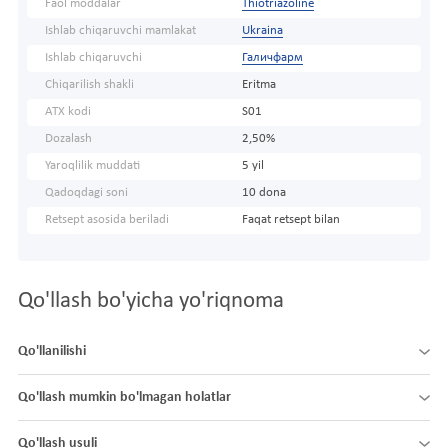
Faol moddalar
Thiotriazoline
Ishlab chiqaruvchi mamlakat
Ukraina
Ishlab chiqaruvchi
Галичфарм
Chiqarilish shakli
Eritma
ATX kodi
S01
Dozalash
2,50%
Yaroqlilik muddati
5 yil
Qadoqdagi soni
10 dona
Retsept asosida beriladi
Faqat retsept bilan
Qo'llash bo'yicha yo'riqnoma
Qo'llanilishi
Qo'llash mumkin bo'lmagan holatlar
Qo'llash usuli