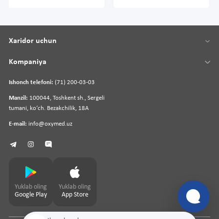
Xaridor uchun
Kompaniya
Ishonch telefoni:
(71) 200-03-03
Manzil:
100044, Toshkent sh., Sergeli
tumani, koʻch. Bezakchilik, 18A
E-mail:
info@oxymed.uz
Yuklab oling
Yuklab oling
Google Play
App Store