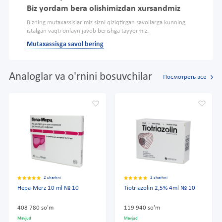
Biz yordam bera olishimizdan xursandmiz
Bizning mutaxassislarimiz sizni qiziqtirgan savollarga kunning
istalgan vaqti onlayn javob berishga tayyormiz.
Mutaxassisga savol bering
Analoglar va o'rnini bosuvchilar
Посмотреть все
2 sharhni
2 sharhni
Hepa-Merz 10 ml № 10
Tiotriazolin 2,5% 4ml № 10
408 780 so'm
119 940 so'm
Mavjud
Mavjud