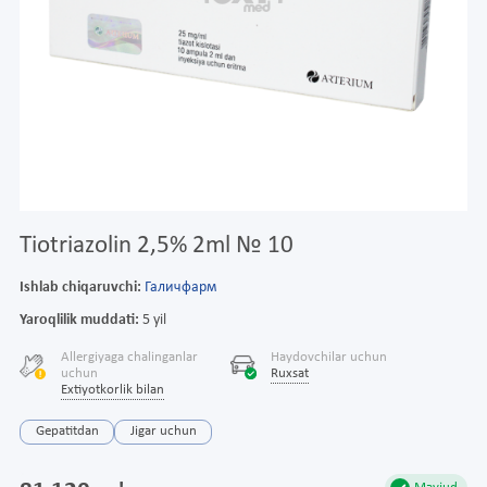
Tiotriazolin 2,5% 2ml № 10
Ishlab chiqaruvchi:
Галичфарм
Yaroqlilik muddati:
5 yil
Allergiyaga chalinganlar
Haydovchilar uchun
uchun
Ruxsat
Extiyotkorlik bilan
Gepatitdan
Jigar uchun