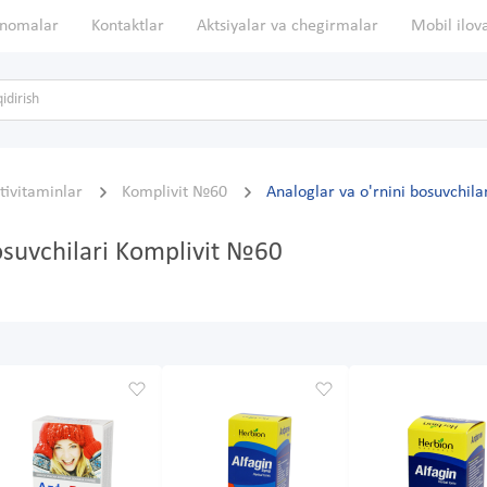
nomalar
Kontaktlar
Aktsiyalar va chegirmalar
Mobil ilov
tivitaminlar
Komplivit №60
Analoglar va o'rnini bosuvchila
bosuvchilari Komplivit №60