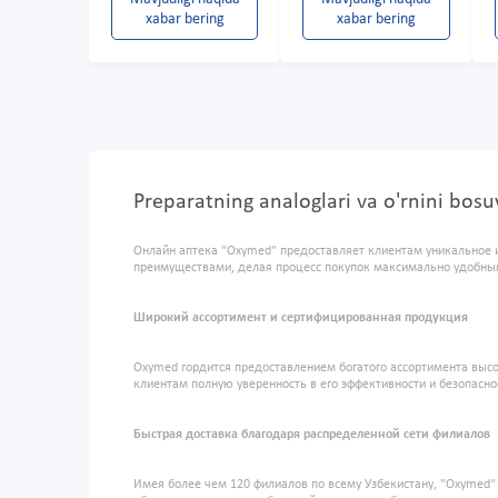
xabar bering
xabar bering
Preparatning analoglari va o'rnini bo
Онлайн аптека "Oxymed" предоставляет клиентам уникальное 
преимуществами, делая процесс покупок максимально удобны
Широкий ассортимент и сертифицированная продукция
Oxymed гордится предоставлением богатого ассортимента высо
клиентам полную уверенность в его эффективности и безопасно
Быстрая доставка благодаря распределенной сети филиалов
Имея более чем 120 филиалов по всему Узбекистану, "Oxymed