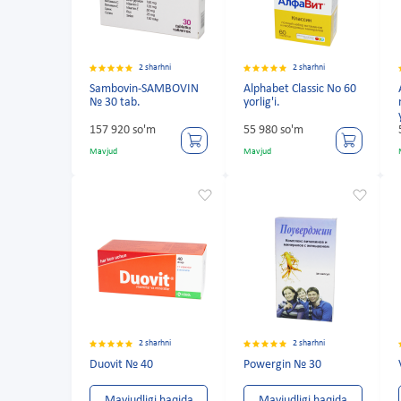
2 sharhni
2 sharhni
Sambovin-SAMBOVIN
Alphabet Classic No 60
№ 30 tab.
yorlig'i.
157 920 so'm
55 980 so'm
Mavjud
Mavjud
2 sharhni
2 sharhni
Duovit № 40
Powergin № 30
Mavjudligi haqida
Mavjudligi haqida