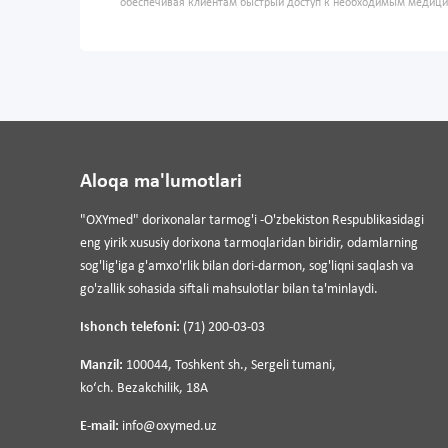
обеспечивая клиентам быстрый доступ к необходимым медиц
Aloqa ma'lumotlari
"OXYmed" dorixonalar tarmog'i -O'zbekiston Respublikasidagi
eng yirik xususiy dorixona tarmoqlaridan biridir, odamlarning
sog'lig'iga g'amxo'rlik bilan dori-darmon, sog'liqni saqlash va
go'zallik sohasida siftali mahsulotlar bilan ta'minlaydi.
Ishonch telefoni:
(71) 200-03-03
Manzil:
100044, Toshkent sh., Sergeli tumani,
koʻch. Bezakchilik, 18A
E-mail:
info@oxymed.uz