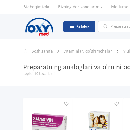
Biz haqimizda
Bizning dorixonalarimiz
Ma'lumot
Katalog
Bosh sahifa
Vitaminlar, qo'shimchalar
Mul
Preparatning analoglari va o'rnini 
topildi 10 tovarlarni