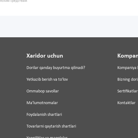
инским средствам
Xaridor uchun
Kompan
Dorilar qanday buyurtma qilinadi?
Kompaniya 
Yetkazib berish va to'lov
Bizning dor
Ommabop savollar
Sertifikatlar
Ma'lumotnomalar
Kontaktlar
Foydalanish shartlari
Tovarlarni qaytarish shartlari