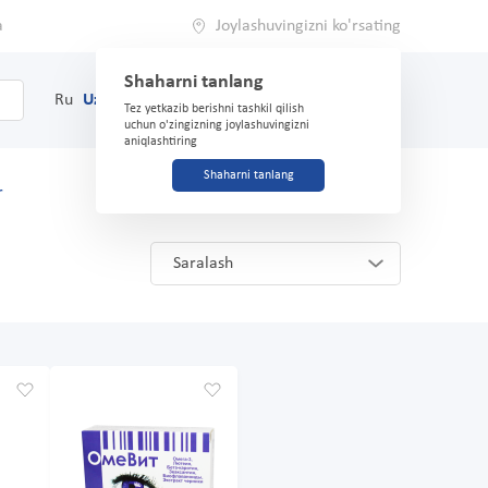
a
Joylashuvingizni ko'rsating
Shaharni tanlang
0
Savat
Ru
Uz
(71) 200-03-03
Tez yetkazib berishni tashkil qilish
uchun o'zingizning joylashuvingizni
aniqlashtiring
Shaharni tanlang
r
Saralash