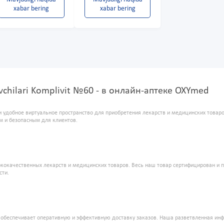
xabar bering
xabar bering
suvchilari Komplivit №60 - в онлайн-аптеке OXYmed
и удобное виртуальное пространство для приобретения лекарств и медицинских това
м и безопасным для клиентов.
кокачественных лекарств и медицинских товаров. Весь наш товар сертифицирован и 
сти.
" обеспечивает оперативную и эффективную доставку заказов. Наша разветвленная ин