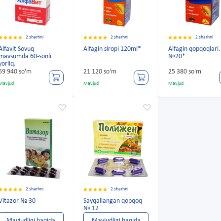
2 sharhni
2 sharhni
2 sharhni
Alfavit Sovuq
Alfagin siropi 120ml*
Alfagin qopqoqlari.
mavsumda 60-sonli
№20*
yorliq.
59 940 so'm
21 120 so'm
25 380 so'm
Mavjud
Mavjud
Mavjud
2 sharhni
2 sharhni
Vitazor № 30
Sayqallangan qopqoq
№ 12
Mavjudligi haqida
Mavjudligi haqida