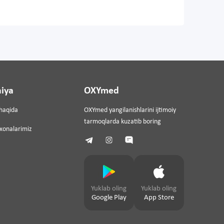
iya
OXYmed
haqida
OXYmed yangilanishlarini ijtimoiy
tarmoqlarda kuzatib boring
ixonalarimiz
Yuklab oling
Yuklab oling
Google Play
App Store