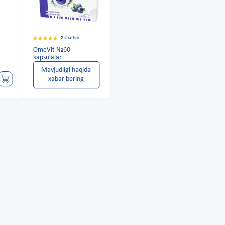
2 sharhni
OmeVit №60
kapsulalar
Mavjudligi haqida
xabar bering