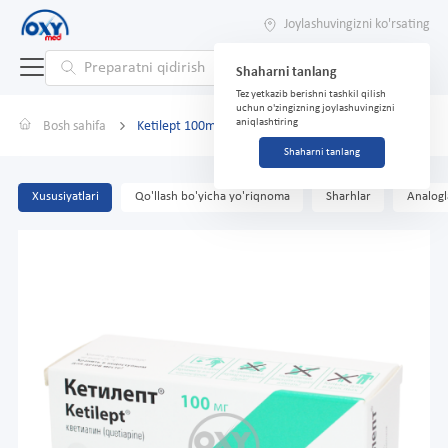
Joylashuvingizni ko'rsating
Shaharni tanlang
Tez yetkazib berishni tashkil qilish
uchun o'zingizning joylashuvingizni
aniqlashtiring
Bosh sahifa
Ketilept 100mg tabletka №60
Shaharni tanlang
Xususiyatlari
Qo'llash bo'yicha yo'riqnoma
Sharhlar
Analogl