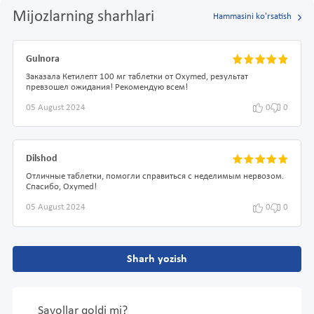
Mijozlarning sharhlari
Hammasini ko'rsatish
Gulnora
Заказала Кетилепт 100 мг таблетки от Oxymed, результат
превзошел ожидания! Рекомендую всем!
05 August 2024
0
0
Dilshod
Отличные таблетки, помогли справиться с неделимым нервозом.
Спасибо, Oxymed!
05 August 2024
0
0
Sharh yozish
Savollar qoldi mi?