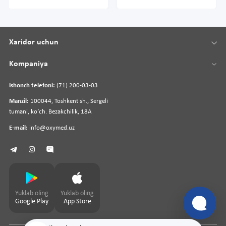
Xaridor uchun
Kompaniya
Ishonch telefoni:
(71) 200-03-03
Manzil:
100044, Toshkent sh., Sergeli
tumani, koʻch. Bezakchilik, 18A
E-mail:
info@oxymed.uz
Yuklab oling
Yuklab oling
Google Play
App Store