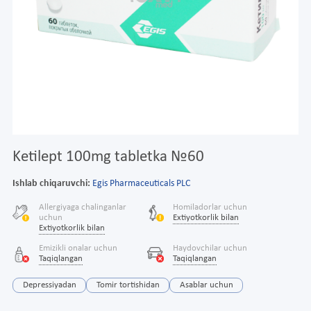
Ketilept 100mg tabletka №60
Ishlab chiqaruvchi:
Egis Pharmaceuticals PLC
Allergiyaga chalinganlar
Homiladorlar uchun
uchun
Extiyotkorlik bilan
Extiyotkorlik bilan
Emizikli onalar uchun
Haydovchilar uchun
Taqiqlangan
Taqiqlangan
Depressiyadan
Tomir tortishidan
Asablar uchun