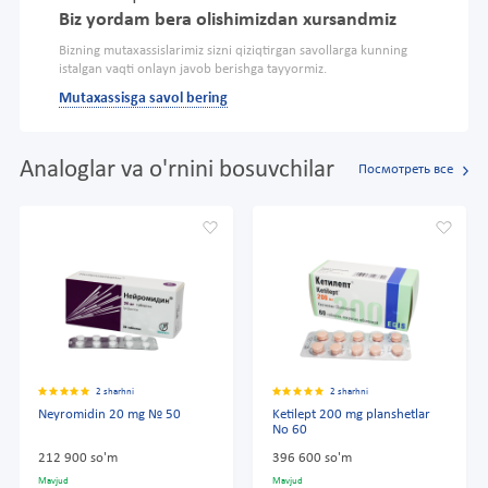
Biz yordam bera olishimizdan xursandmiz
Bizning mutaxassislarimiz sizni qiziqtirgan savollarga kunning
istalgan vaqti onlayn javob berishga tayyormiz.
Mutaxassisga savol bering
Analoglar va o'rnini bosuvchilar
Посмотреть все
2 sharhni
2 sharhni
Neyromidin 20 mg № 50
Ketilept 200 mg planshetlar
No 60
212 900 so'm
396 600 so'm
Mavjud
Mavjud