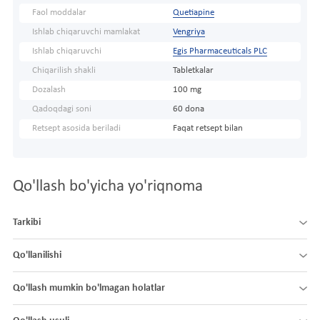
Faol moddalar
Quetiapine
Ishlab chiqaruvchi mamlakat
Vengriya
Ishlab chiqaruvchi
Egis Pharmaceuticals PLC
Chiqarilish shakli
Tabletkalar
Dozalash
100 mg
Qadoqdagi soni
60 dona
Retsept asosida beriladi
Faqat retsept bilan
Qo'llash bo'yicha yo'riqnoma
Tarkibi
Qo'llanilishi
Qo'llash mumkin bo'lmagan holatlar