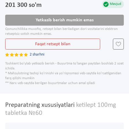
201 300 so'm
Mavjud
Yetkazib berish mumkin emas
Qonunchilikka muvofiq, retsept bilan beriladigan dori vositalarini elektron
retseptsiz sotish mumkin emas.
Faqat retsept bilan
2 sharhni
Toshkent bo'ylab yetkazib berish - Buyurtma to'langan paytdan boshlab 2 soat
ichida.
* Mahsulotning tashqi ko'rinishi va yo'riqnomasi veb-saytda ko'rsatilganidan
farq qilishi mumkin
** Narx veb-saytda berilgan buyurtmalar uchun amal qiladi
Preparatning xususiyatlari
ketilept 100mg
tabletka №60