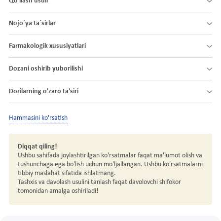
Qo'llash usuli
Nojo´ya ta´sirlar
Farmakologik xususiyatlari
Dozani oshirib yuborilishi
Dorilarning o'zaro ta'siri
Hammasini ko'rsatish
Diqqat qiling!
Ushbu sahifada joylashtirilgan ko'rsatmalar faqat ma'lumot olish va
tushunchaga ega bo'lish uchun mo'ljallangan. Ushbu ko'rsatmalarni
tibbiy maslahat sifatida ishlatmang.
Tashxis va davolash usulini tanlash faqat davolovchi shifokor
tomonidan amalga oshiriladi!