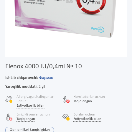
Flenox 4000 IU/0,4ml № 10
Ishlab chiqaruvchi:
Фармак
Yaroqlilik muddati:
2 yil
Allergiyaga chalinganlar
Homiladorlar uchun
uchun
Taqiqlangan
Extiyotkorlik bilan
Emizikli onalar uchun
Bolalar uchun
Taqiqlangan
Extiyotkorlik bilan
Qon omillari tanqisligidan