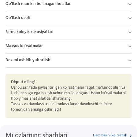
Qo'llash mumkin bo'lmagan holatlar
Qo'llash usuli
Farmakologik xususiyatlari
Maxsus ko'rsatmalar
Dozani oshirib yuborilishi
Diqqat qiling!
Ushbu sahifada joylashtirilgan ko'rsatmalar faqat ma'lumot olish va
tushunchaga ega bo'lish uchun mo'ljallangan. Ushbu ko'rsatmalarni
tibbiy maslahat sifatida ishlatmang.
Tashxis va davolash usulini tanlash faqat davolovchi shifokor
tomonidan amalga oshiriladi!
Mijozlarning sharhlari
Hammasini ko'rsatish