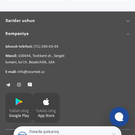
Xaridor uchun
Kompaniya
Ishonch telefoni:
(71) 200-03-03
Manzil:
100044, Toshkent sh., Sergeli
tumani, koʻch. Bezakchilik, 18A
E-mail:
info@oxymed.uz
Yuklab oling
Yuklab oling
Google Play
App Store
Ilovada qulayroq