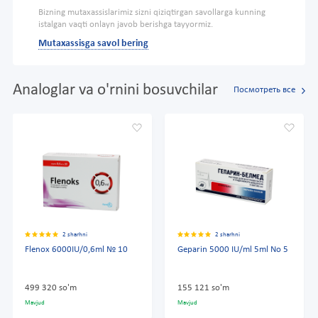
Bizning mutaxassislarimiz sizni qiziqtirgan savollarga kunning
istalgan vaqti onlayn javob berishga tayyormiz.
Mutaxassisga savol bering
Analoglar va o'rnini bosuvchilar
Посмотреть все
2 sharhni
2 sharhni
Flenox 6000IU/0,6ml № 10
Geparin 5000 IU/ml 5ml No 5
499 320 so'm
155 121 so'm
Mavjud
Mavjud