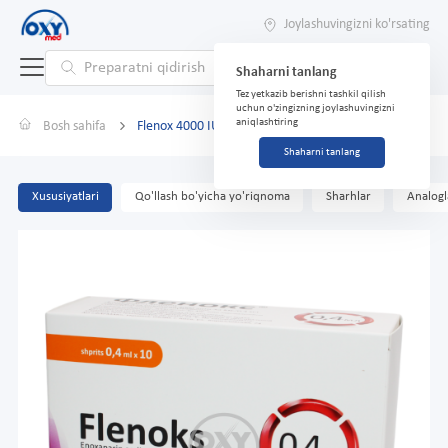
Joylashuvingizni ko'rsating
Shaharni tanlang
Tez yetkazib berishni tashkil qilish
uchun o'zingizning joylashuvingizni
aniqlashtiring
Bosh sahifa
Flenox 4000 IU/0,4ml № 10
Shaharni tanlang
Xususiyatlari
Qo'llash bo'yicha yo'riqnoma
Sharhlar
Analogl