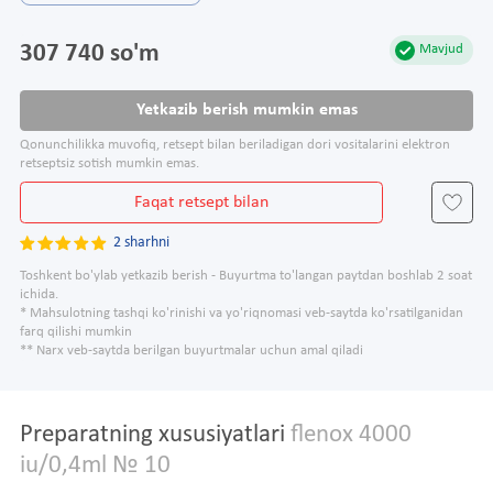
307 740 so'm
Mavjud
Yetkazib berish mumkin emas
Qonunchilikka muvofiq, retsept bilan beriladigan dori vositalarini elektron
retseptsiz sotish mumkin emas.
Faqat retsept bilan
2 sharhni
Toshkent bo'ylab yetkazib berish - Buyurtma to'langan paytdan boshlab 2 soat
ichida.
* Mahsulotning tashqi ko'rinishi va yo'riqnomasi veb-saytda ko'rsatilganidan
farq qilishi mumkin
** Narx veb-saytda berilgan buyurtmalar uchun amal qiladi
Preparatning xususiyatlari
flenox 4000
iu/0,4ml № 10