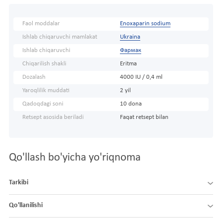
Faol moddalar
Enoxaparin sodium
Ishlab chiqaruvchi mamlakat
Ukraina
Ishlab chiqaruvchi
Фармак
Chiqarilish shakli
Eritma
Dozalash
4000 IU / 0,4 ml
Yaroqlilik muddati
2 yil
Qadoqdagi soni
10 dona
Retsept asosida beriladi
Faqat retsept bilan
Qo'llash bo'yicha yo'riqnoma
Tarkibi
Qo'llanilishi