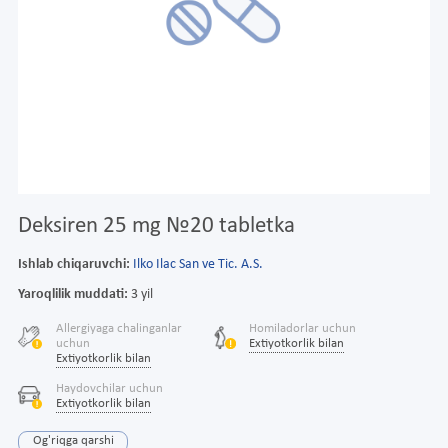
Deksiren 25 mg №20 tabletka
Ishlab chiqaruvchi:
Ilko Ilac San ve Tic. A.S.
Yaroqlilik muddati:
3 yil
Allergiyaga chalinganlar
Homiladorlar uchun
uchun
Extiyotkorlik bilan
Extiyotkorlik bilan
Haydovchilar uchun
Extiyotkorlik bilan
Og'riqga qarshi