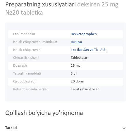
Preparatning xususiyatlari
deksiren 25 mg
№20 tabletka
Faol moddalar
Dexketoprophen
Ishlab chiqaruvchi mamlakat
Turkiya
Ishlab chiqaruvchi
Ilko Ilac San ve Tic. A.S.
Chiqarilish shakli
Tabletkalar
Dozalash
25 mg
Yaroqlilik muddati
3 yil
Qadoqdagi soni
20 dona
Retsept asosida beriladi
Faqat retsept bilan
Qo'llash bo'yicha yo'riqnoma
Tarkibi