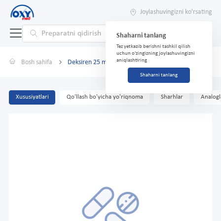
Joylashuvingizni ko'rsating
Shaharni tanlang
Tez yetkazib berishni tashkil qilish
uchun o'zingizning joylashuvingizni
aniqlashtiring
Bosh sahifa
Deksiren 25 mg №20 tabletka
Shaharni tanlang
Xususiyatlari
Qo'llash bo'yicha yo'riqnoma
Sharhlar
Analogl