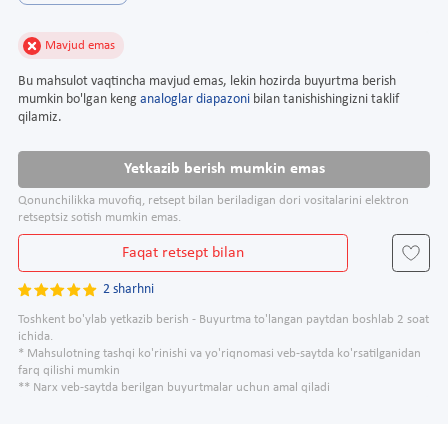
Mavjud emas
Bu mahsulot vaqtincha mavjud emas, lekin hozirda buyurtma berish
mumkin bo'lgan keng
analoglar diapazoni
bilan tanishishingizni taklif
qilamiz.
Yetkazib berish mumkin emas
Qonunchilikka muvofiq, retsept bilan beriladigan dori vositalarini elektron
retseptsiz sotish mumkin emas.
Faqat retsept bilan
2 sharhni
Toshkent bo'ylab yetkazib berish - Buyurtma to'langan paytdan boshlab 2 soat
ichida.
* Mahsulotning tashqi ko'rinishi va yo'riqnomasi veb-saytda ko'rsatilganidan
farq qilishi mumkin
** Narx veb-saytda berilgan buyurtmalar uchun amal qiladi