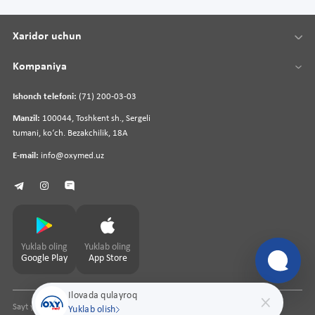
Xaridor uchun
Kompaniya
Ishonch telefoni:
(71) 200-03-03
Manzil:
100044, Toshkent sh., Sergeli
tumani, koʻch. Bezakchilik, 18A
E-mail:
info@oxymed.uz
Yuklab oling
Yuklab oling
Google Play
App Store
Ilovada qulayroq
Sayt yaratuvchi
pharmit.uz
Yuklab olish