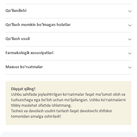
Qo'llanilishi
Qo'llash mumkin bo'lmagan holatlar
Qo'llash usuli
Farmakologik xususiyatlari
Maxsus ko'rsatmalar
Diqqat qiling!
Ushbu sahifada joylashtirilgan ko'rsatmalar faqat ma'lumot olish va
tushunchaga ega bo'lish uchun mo'ljallangan. Ushbu ko'rsatmalarni
tibbiy maslahat sifatida ishlatmang.
Tashxis va davolash usulini tanlash faqat davolovchi shifokor
tomonidan amalga oshiriladi!