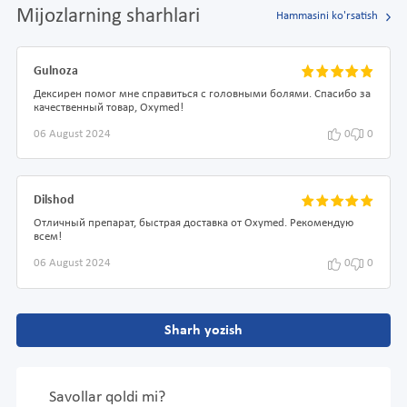
Mijozlarning sharhlari
Hammasini ko'rsatish
Gulnoza
Дексирен помог мне справиться с головными болями. Спасибо за
качественный товар, Oxymed!
06 August 2024
0
0
Dilshod
Отличный препарат, быстрая доставка от Oxymed. Рекомендую
всем!
06 August 2024
0
0
Sharh yozish
Savollar qoldi mi?