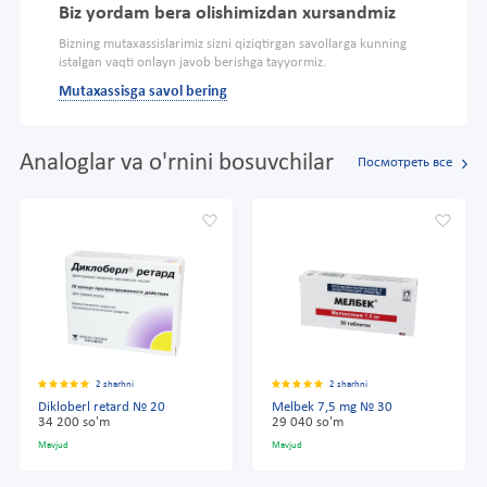
Biz yordam bera olishimizdan xursandmiz
Bizning mutaxassislarimiz sizni qiziqtirgan savollarga kunning
istalgan vaqti onlayn javob berishga tayyormiz.
Mutaxassisga savol bering
Analoglar va o'rnini bosuvchilar
Посмотреть все
2 sharhni
2 sharhni
Dikloberl retard № 20
Melbek 7,5 mg № 30
34 200 so'm
29 040 so'm
Mavjud
Mavjud