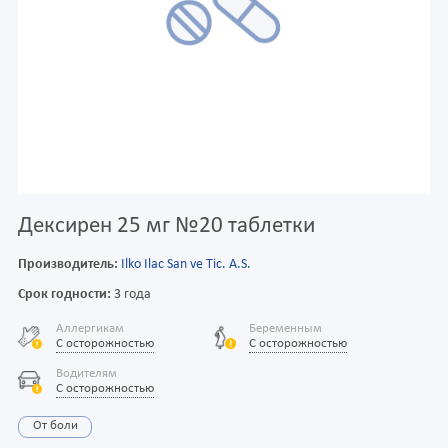
Дексирен 25 мг №20 таблетки
Производитель:
Ilko Ilac San ve Tic. A.S.
Срок годности:
3 года
Аллергикам
Беременным
С осторожностью
С осторожностью
Водителям
С осторожностью
От боли