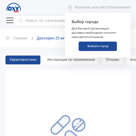
Укажите свое местоположение
Выбор города
Для быстрой организации
доставки необходимо уточнить
свое местоположение
Главная
Дексирен 25 мг №20 таблетки
Выбрать город
Характеристики
Инструкция по применению
Отзывы
Ана