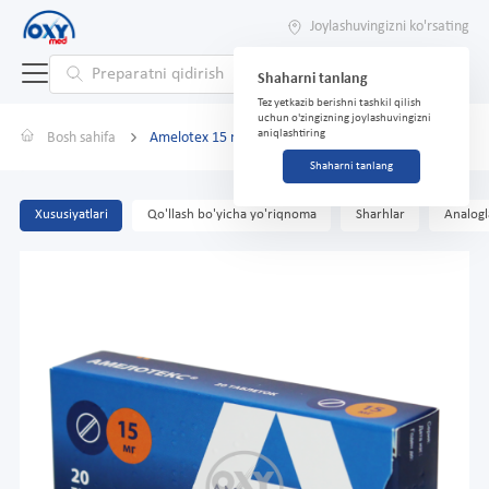
Joylashuvingizni ko'rsating
Shaharni tanlang
Tez yetkazib berishni tashkil qilish
uchun o'zingizning joylashuvingizni
aniqlashtiring
Bosh sahifa
Amelotex 15 mg № 20
Shaharni tanlang
Xususiyatlari
Qo'llash bo'yicha yo'riqnoma
Sharhlar
Analogl