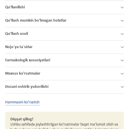
Qo'llanilishi
Qo'llash mumkin bo'lmagan holatlar
Qo'llash usuli
Nojo´ya ta´sirlar
Farmakologik xususiyatlari
Maxsus ko'rsatmalar
Dozani oshirib yuborilishi
Hammasini ko'rsatish
Diqqat qiling!
Ushbu sahifada joylashtirilgan ko'rsatmalar faqat ma'lumot olish va