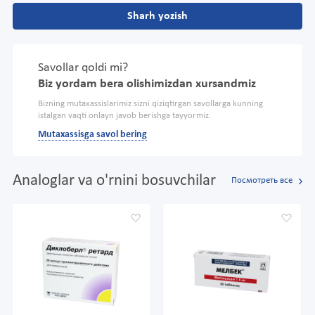
Sharh yozish
Savollar qoldi mi?
Biz yordam bera olishimizdan xursandmiz
Bizning mutaxassislarimiz sizni qiziqtirgan savollarga kunning
istalgan vaqti onlayn javob berishga tayyormiz.
Mutaxassisga savol bering
Analoglar va o'rnini bosuvchilar
Посмотреть все