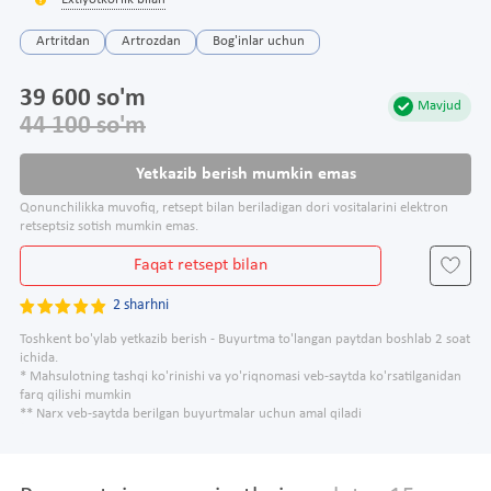
Extiyotkorlik bilan
Artritdan
Artrozdan
Bog'inlar uchun
39 600 so'm
Mavjud
44 100 so'm
Yetkazib berish mumkin emas
Qonunchilikka muvofiq, retsept bilan beriladigan dori vositalarini elektron
retseptsiz sotish mumkin emas.
Faqat retsept bilan
2 sharhni
Toshkent bo'ylab yetkazib berish - Buyurtma to'langan paytdan boshlab 2 soat
ichida.
* Mahsulotning tashqi ko'rinishi va yo'riqnomasi veb-saytda ko'rsatilganidan
farq qilishi mumkin
** Narx veb-saytda berilgan buyurtmalar uchun amal qiladi