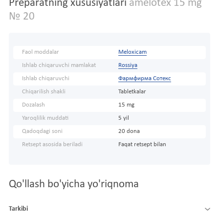
Preparatning xususiyatlari
amelotex 15 mg
№ 20
Faol moddalar
Meloxicam
Ishlab chiqaruvchi mamlakat
Rossiya
Ishlab chiqaruvchi
Фармфирма Сотекс
Chiqarilish shakli
Tabletkalar
Dozalash
15 mg
Yaroqlilik muddati
5 yil
Qadoqdagi soni
20 dona
Retsept asosida beriladi
Faqat retsept bilan
Qo'llash bo'yicha yo'riqnoma
Tarkibi