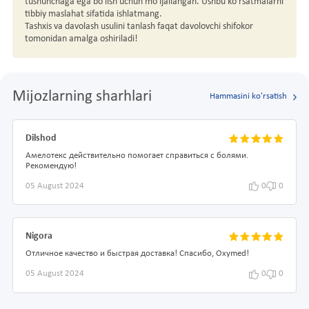
tushunchaga ega bo'lish uchun mo'ljallangan. Ushbu ko'rsatmalarni
tibbiy maslahat sifatida ishlatmang.
Tashxis va davolash usulini tanlash faqat davolovchi shifokor
tomonidan amalga oshiriladi!
Mijozlarning sharhlari
Hammasini ko'rsatish
Dilshod
Амелотекс действительно помогает справиться с болями.
Рекомендую!
05 August 2024
0
0
Nigora
Отличное качество и быстрая доставка! Спасибо, Oxymed!
05 August 2024
0
0