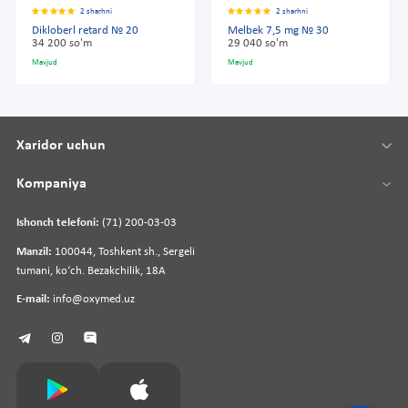
2 sharhni
2 sharhni
Dikloberl retard № 20
Melbek 7,5 mg № 30
34 200 so'm
29 040 so'm
Mavjud
Mavjud
Xaridor uchun
Kompaniya
Ishonch telefoni:
(71) 200-03-03
Manzil:
100044, Toshkent sh., Sergeli
tumani, koʻch. Bezakchilik, 18A
E-mail:
info@oxymed.uz