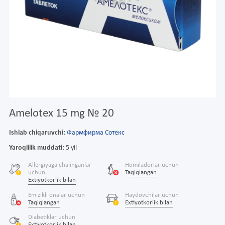
Amelotex 15 mg № 20
Ishlab chiqaruvchi:
Фармфирма Сотекс
Yaroqlilik muddati:
5 yil
Allergiyaga chalinganlar
Homiladorlar uchun
uchun
Taqiqlangan
Extiyotkorlik bilan
Emizikli onalar uchun
Haydovchilar uchun
Taqiqlangan
Extiyotkorlik bilan
Diabetiklar uchun