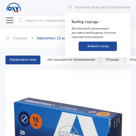
Укажите свое местоположение
Выбор города
Для быстрой организации
доставки необходимо уточнить
свое местоположение
Главная
Амелотекс 15 мг №20
Выбрать город
Характеристики
Инструкция по применению
Отзывы
Ана