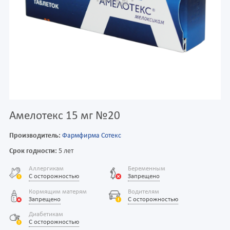
Амелотекс 15 мг №20
Производитель:
Фармфирма Сотекс
Срок годности:
5 лет
Аллергикам
Беременным
С осторожностью
Запрещено
Кормящим матерям
Водителям
Запрещено
С осторожностью
Диабетикам
С осторожностью