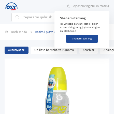
Joylashuvingizni ko'rsating
Shaharni tanlang
Tez yetkazib berishni tashkil qilish
uchun o'zingizning joylashuvingizni
aniqlashtiring
Bosh sahifa
Rasimli plastik idish, 12 oy+, 250 ml
Shaharni tanlang
Xususiyatlari
Qo'llash bo'yicha yo'riqnoma
Sharhlar
Analogl