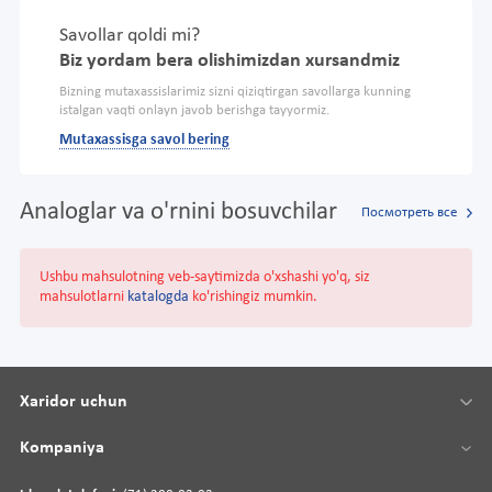
Savollar qoldi mi?
Biz yordam bera olishimizdan xursandmiz
Bizning mutaxassislarimiz sizni qiziqtirgan savollarga kunning
istalgan vaqti onlayn javob berishga tayyormiz.
Mutaxassisga savol bering
Analoglar va o'rnini bosuvchilar
Посмотреть все
Ushbu mahsulotning veb-saytimizda o'xshashi yo'q, siz
mahsulotlarni
katalogda
ko'rishingiz mumkin.
Xaridor uchun
Kompaniya