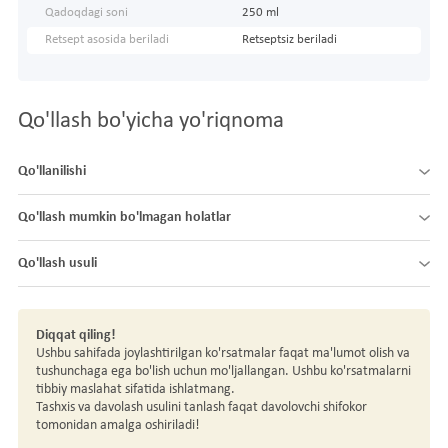
Qadoqdagi soni
250 ml
Retsept asosida beriladi
Retseptsiz beriladi
Qo'llash bo'yicha yo'riqnoma
Qo'llanilishi
Qo'llash mumkin bo'lmagan holatlar
Qo'llash usuli
Diqqat qiling!
Ushbu sahifada joylashtirilgan ko'rsatmalar faqat ma'lumot olish va
tushunchaga ega bo'lish uchun mo'ljallangan. Ushbu ko'rsatmalarni
tibbiy maslahat sifatida ishlatmang.
Tashxis va davolash usulini tanlash faqat davolovchi shifokor
tomonidan amalga oshiriladi!