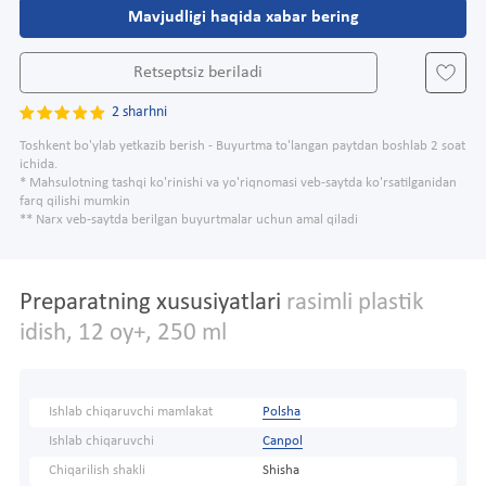
Mavjudligi haqida xabar bering
Retseptsiz beriladi
2 sharhni
Toshkent bo'ylab yetkazib berish - Buyurtma to'langan paytdan boshlab 2 soat
ichida.
* Mahsulotning tashqi ko'rinishi va yo'riqnomasi veb-saytda ko'rsatilganidan
farq qilishi mumkin
** Narx veb-saytda berilgan buyurtmalar uchun amal qiladi
Preparatning xususiyatlari
rasimli plastik
idish, 12 oy+, 250 ml
Ishlab chiqaruvchi mamlakat
Polsha
Ishlab chiqaruvchi
Canpol
Chiqarilish shakli
Shisha