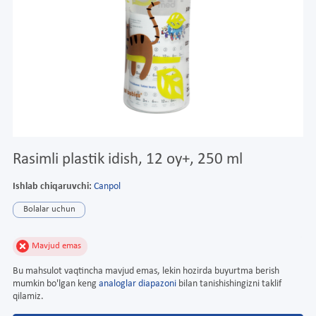
Rasimli plastik idish, 12 oy+, 250 ml
Ishlab chiqaruvchi:
Canpol
Bolalar uchun
Mavjud emas
Bu mahsulot vaqtincha mavjud emas, lekin hozirda buyurtma berish
mumkin bo'lgan keng
analoglar diapazoni
bilan tanishishingizni taklif
qilamiz.