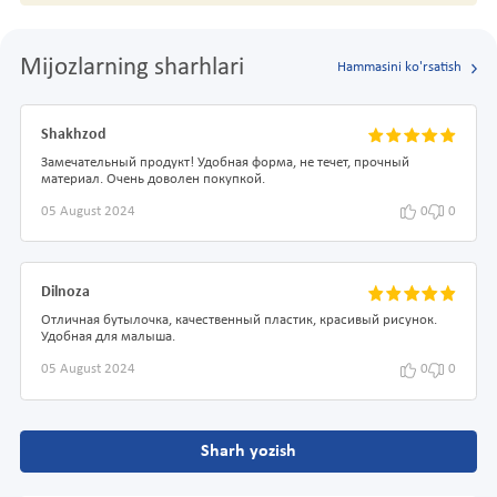
Mijozlarning sharhlari
Hammasini ko'rsatish
Shakhzod
Замечательный продукт! Удобная форма, не течет, прочный
материал. Очень доволен покупкой.
05 August 2024
0
0
Dilnoza
Отличная бутылочка, качественный пластик, красивый рисунок.
Удобная для малыша.
05 August 2024
0
0
Sharh yozish