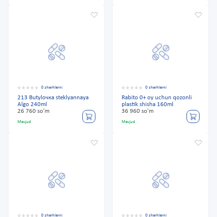
0 sharhlarni
0 sharhlarni
213 Butylочка steklyannaya
Rabito 0+ oy uchun qozonli
Algo 240ml
plastik shisha 160ml
26 760 so'm
36 960 so'm
Mavjud
Mavjud
0 sharhlarni
0 sharhlarni