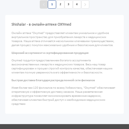
1
2
3
4
Shishalar - в онлайн-аптеке OXYmed
Онлайн аптека "Oxymed" предоставляет клиентам уникальное и удобное
виртуальное пространство для приобретения лекарств и медицинских
товаров. Наша аптека отличается несколькими ключевыми преимуществами,
делая процесс покупок максимально удобным и безопасным для клиентов.
Широкий ассортимент и сертифицированная продукция
Oxymed гордится предоставлением богатого ассортимента
высококачественных лекарств и медицинских товаров. Весь наш товар
сертифицирован и прошел строгий контроль качества, обеспечивая нашим
клиентам полную уверенность в его эффективности и безопасности.
Быстрая доставка благодаря распределенной сети филиалов
Имея более чем 120 филиалов по всему Узбекистану, "Oxymed" обеспечивает
оперативную и эффективную доставку заказов. Наша разветвленная
инфраструктура позволяет минимизировать временные задержки,
обеспечивая клиентам быстрый доступ к необходимым медицинским
средствам