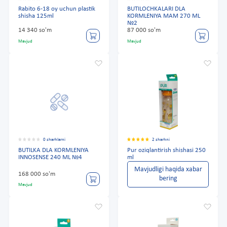
Rabito 6-18 oy uchun plastik
BUTILOCHKALARI DLA
shisha 125ml
KORMLENIYA MAM 270 ML
№2
14 340 so'm
87 000 so'm
Mavjud
Mavjud
0 sharhlarni
2 sharhni
BUTILKA DLA KORMLENIYA
Pur oziqlantirish shishasi 250
INNOSENSE 240 ML №4
ml
Mavjudligi haqida xabar
168 000 so'm
bering
Mavjud