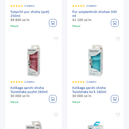
2 sharhni
2 sharhni
Tutqichli pur shisha (quti)
Pur oziqlantirish shishasi 330
250ml
ml
49 800 so'm
41 100 so'm
Mavjud
Mavjud
2 sharhni
2 sharhni
Kolikaga qarshi shisha
Kolikaga qarshi shisha
Twistshake pushti 260ml
Twistshake ko'k 180ml
30 000 so'm
30 000 so'm
Mavjud
Mavjud