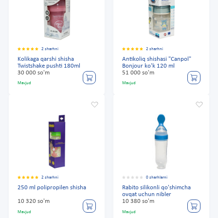
2 sharhni
2 sharhni
Kolikaga qarshi shisha
Antikoliq shishasi "Canpol"
Twistshake pushti 180ml
Bonjour ko'k 120 ml
30 000 so'm
51 000 so'm
Mavjud
Mavjud
2 sharhni
0 sharhlarni
250 ml polipropilen shisha
Rabito silikonli qo'shimcha
ovqat uchun nibler
10 320 so'm
10 380 so'm
Mavjud
Mavjud