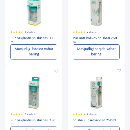
2 sharhni
2 sharhni
Pur oziqlantirish shishasi 125
Pur anti-kolikov shishasi 250
ml
ml
Mavjudligi haqida xabar
Mavjudligi haqida xabar
bering
bering
2 sharhni
2 sharhni
Pur oziqlantirish shishasi 250
Shisha Pur Advanced 250ml
ml