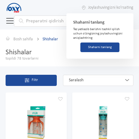
Joylashuvingizni ko'rsating
Shaharni tanlang
Tez yetkazib berishni tashkil qilish
uchun o'zingizning joylashuvingizni
aniqlashtiring
Bosh sahifa
Shishalar
Shaharni tanlang
Shishalar
topildi 78 tovarlarni
Saralash
Filtr