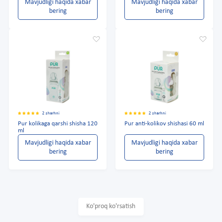
Mavjudligi haqida xabar
Mavjudligi haqida xabar
bering
bering
2 sharhni
2 sharhni
Pur kolikaga qarshi shisha 120
Pur anti-kolikov shishasi 60 ml
ml
Mavjudligi haqida xabar
Mavjudligi haqida xabar
bering
bering
Ko'proq ko'rsatish