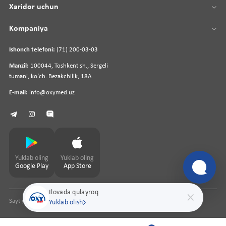
Xaridor uchun
Kompaniya
Ishonch telefoni:
(71) 200-03-03
Manzil:
100044, Toshkent sh., Sergeli
tumani, koʻch. Bezakchilik, 18A
E-mail:
info@oxymed.uz
Yuklab oling
Yuklab oling
Google Play
App Store
Ilovada qulayroq
Sayt yaratuvchi
pharmit.uz
Yuklab olish