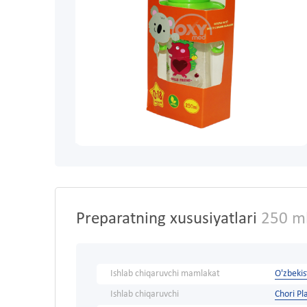
Preparatning xususiyatlari
250 ml 
Ishlab chiqaruvchi mamlakat
O'zbeki
Ishlab chiqaruvchi
Chori P