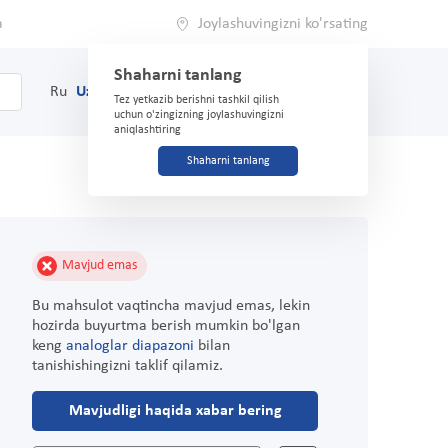
a
Joylashuvingizni ko'rsating
Shaharni tanlang
0
Savat
Ru
Uz
(71) 200-03-03
Tez yetkazib berishni tashkil qilish
uchun o'zingizning joylashuvingizni
aniqlashtiring
Shaharni tanlang
Mavjud emas
Bu mahsulot vaqtincha mavjud emas, lekin
hozirda buyurtma berish mumkin bo'lgan
keng
analoglar diapazoni
bilan
tanishishingizni taklif qilamiz.
Mavjudligi haqida xabar bering