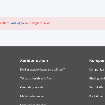
ulotlarni
katalogda
ko'rishingiz mumkin.
Xaridor uchun
Kompan
Dorilar qanday buyurtma qilinadi?
Kompaniya 
Yetkazib berish va to'lov
Bizning dor
Ommabop savollar
Sertifikatlar
Ma'lumotnomalar
Kontaktlar