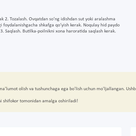
rak 2. Tozalash. Ovqatdan so‘ng idishdan sut yoki aralashma
ingi foydalanishgacha shkafga qo‘yish kerak. Noqulay hid paydo
 3. Saqlash. Butilka-poilnikni xona haroratida saqlash kerak.
 ma'lumot olish va tushunchaga ega bo'lish uchun mo'ljallangan. Ushb
hi shifokor tomonidan amalga oshiriladi!