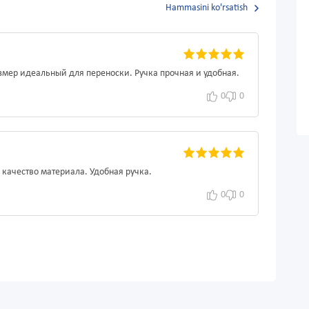
Hammasini ko'rsatish
мер идеальный для переноски. Ручка прочная и удобная.
0
0
 качество материала. Удобная ручка.
0
0