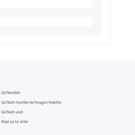
Qo'llanilishi
Qo'llash mumkin bo'lmagan holatlar
Qo'llash usuli
Nojo´ya ta´sirlar