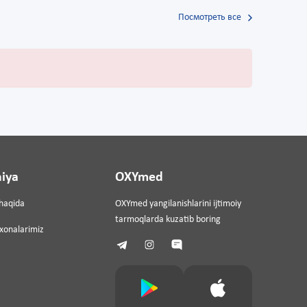
Посмотреть все
iya
OXYmed
haqida
OXYmed yangilanishlarini ijtimoiy
tarmoqlarda kuzatib boring
ixonalarimiz