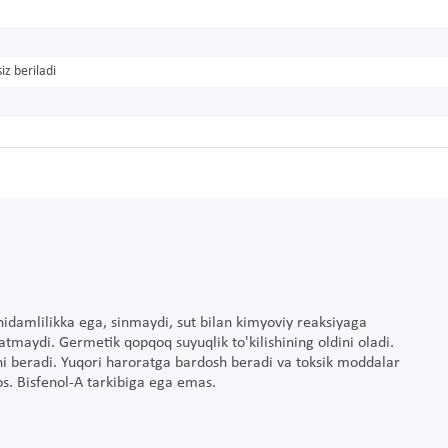
iz beriladi
chidamlilikka ega, sinmaydi, sut bilan kimyoviy reaksiyaga
ratmaydi. Germetik qopqoq suyuqlik to'kilishining oldini oladi.
ni beradi. Yuqori haroratga bardosh beradi va toksik moddalar
os. Bisfenol-A tarkibiga ega emas.