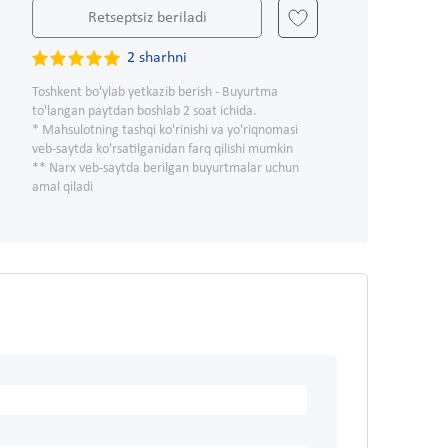
Retseptsiz beriladi
2 sharhni
Toshkent bo'ylab yetkazib berish - Buyurtma
to'langan paytdan boshlab 2 soat ichida.
* Mahsulotning tashqi ko'rinishi va yo'riqnomasi
veb-saytda ko'rsatilganidan farq qilishi mumkin
** Narx veb-saytda berilgan buyurtmalar uchun
amal qiladi