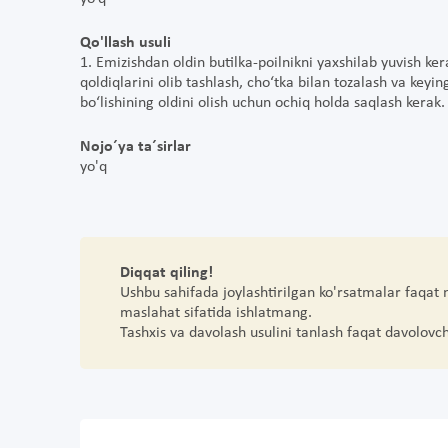
Qo'llash usuli
1. Emizishdan oldin butilka-poilnikni yaxshilab yuvish ke
qoldiqlarini olib tashlash, cho‘tka bilan tozalash va key
bo‘lishining oldini olish uchun ochiq holda saqlash kerak.
Nojo´ya ta´sirlar
yo'q
Diqqat qiling!
Ushbu sahifada joylashtirilgan ko'rsatmalar faqat
maslahat sifatida ishlatmang.
Tashxis va davolash usulini tanlash faqat davolovc