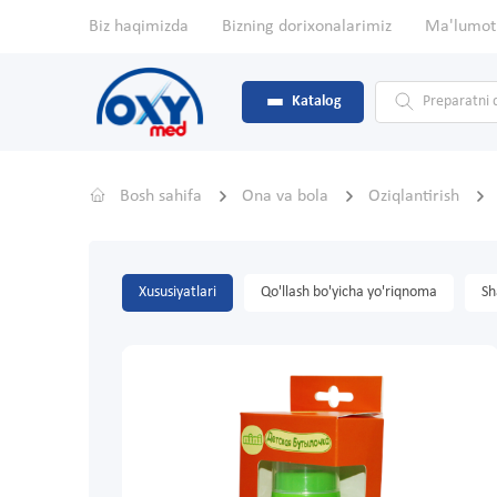
Biz haqimizda
Bizning dorixonalarimiz
Ma'lumot
Katalog
Bosh sahifa
Ona va bola
Oziqlantirish
Xususiyatlari
Qo'llash bo'yicha yo'riqnoma
Sh