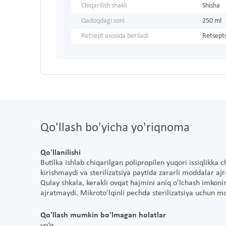
Chiqarilish shakli
Shisha
Qadoqdagi soni
250 ml
Retsept asosida beriladi
Retsepts
Qo'llash bo'yicha yo'riqnoma
Qo'llanilishi
Butilka ishlab chiqarilgan polipropilen yuqori issiqlikka 
kirishmaydi va sterilizatsiya paytida zararli moddalar aj
Qulay shkala, kerakli ovqat hajmini aniq o'lchash imkoni
ajratmaydi. Mikroto'lqinli pechda sterilizatsiya uchun m
Qo'llash mumkin bo'lmagan holatlar
yo‘q