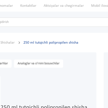
nomalar
Kontaktlar
Aktsiyalar va chegirmalar
Mobil ilov
Shishalar
250 ml tutqichli polipropilen shisha
arhlar
Analoglar va o'rnini bosuvchilar
250 ml tutqichli polipropilen shisha