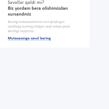
Savollar qoldi mi?
Biz yordam bera olishimizdan
xursandmiz
Bizning mutaxassislarimiz sizni qiziqtirgan
savollarga kunning istalgan vaqti onlayn javob
berishga tayyormiz.
Mutaxassisga savol bering