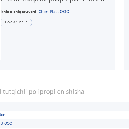
Ishlab chiqaruvchi:
Chori Plast OOO
Bolalar uchun
tutqichli polipropilen shisha
ston
last OOO