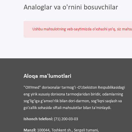
Analoglar va o'rnini bosuvchilar
Ushbu mahsulotning veb-saytimizda o'xshashi yo'q, siz mahs
Aloqa ma'lumotlari
"OXYmed" dorixonalar tarmog'i -O'zbekiston Respublikasidagi
eng yirik xususiy dorixona tarmoqlaridan biridir, odamlarning
sog'lig'iga g'amxo'rlik bilan dori-darmon, sog'liqni saqlash va
go'zallik sohasida siftali mahsulotlar bilan ta'minlaydi.
Ishonch telefoni:
(71) 200-03-03
Manzil:
100044, Toshkent sh., Sergeli tumani,