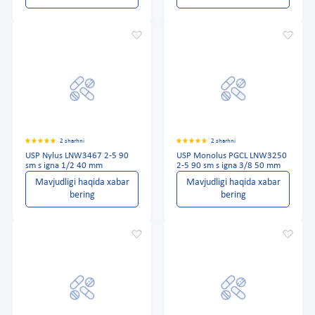
2 sharhni
2 sharhni
USP Nylus LNW3467 2-5 90
USP Monolus PGCL LNW3250
sm s igna 1/2 40 mm
2-5 90 sm s igna 3/8 50 mm
Mavjudligi haqida xabar
Mavjudligi haqida xabar
bering
bering