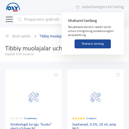
Joylashuvingizni ko'rsating
Shaharni tanlang
Tez yetkazib berishni tashkil qilish
uchun o'zingizning joylashuvingizni
aniqlashtiring
Bosh sahifa
Tibbiy muolajalar uchun
Shaharni tanlang
Tibbiy muolajalar uchun
topildi 554 tovarni
0 sharhlarni
2 sharhni
Ginekologik ko'zgu "Kusko"
Sophanest, 0,5%, 10 ml, amp.
steril o'lcham M
№ 5