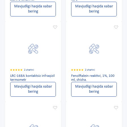
Mavjudligi haqida xabar
Mavjudligi haqida xabar
bering
bering
2 sharhni
2 sharhni
LRC-168A kontaktsiz infraqizil
Fenolftalein reaktivi, 1%, 100
termometr
ml, shisha.
Mavjudligi haqida xabar
Mavjudligi haqida xabar
bering
bering