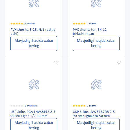
2 sharhni
2 sharhni
PVX shprits, B-25, №1 (qattiq
PVX shprits turi BK-12
uchi)
birlashtirilgan
Mavjudligi haqida xabar
Mavjudligi haqida xabar
bering
bering
0 sharhlarni
2 sharhni
USP Solus PGA LNW2352 2-5
USP Silkus LNW5187RB 2-5
90 sm s igna 1/2 40 mm
90 sm s igna 3/8 50 mm
Mavjudligi haqida xabar
Mavjudligi haqida xabar
bering
bering