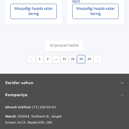
№10
Mavjudligi haqida xabar
Mavjudligi haqida xabar
bering
bering
Ko'proq ko'rsatish
1
2
...
21
22
23
24
Xaridor uchun
Kompaniya
Ishonch telefoni:
(71) 200-03-03
Manzil:
100044, Toshkent sh., Sergeli
tumani, koʻch. Bezakchilik, 18A