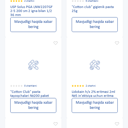
2 sharhni
0 sharhlarni
USP Solus PGA LNW2207GF
"Cotton club" gigienik paxta
2-5 200 sm 2 igna bilan 1/2
25g
36 mm
Mavjudligi haqida xabar
Mavjudligi haqida xabar
bering
bering
0 sharhlarni
2 sharhni
"Cotton Club" paxta
Lidokain h/x 2% eritmasi 2ml
tayoqchalari №200 paket
№5 in'ektsiya uchun eritma
Mavjudligi haqida xabar
Mavjudligi haqida xabar
bering
bering