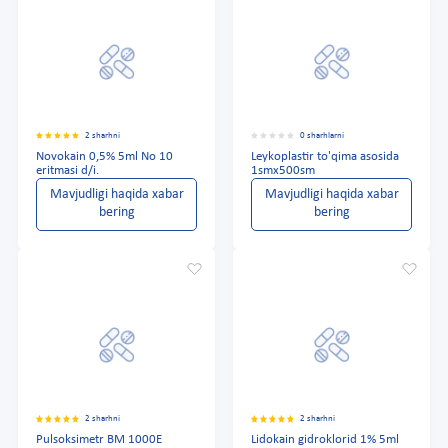
2 sharhni
0 sharhlarni
Novokain 0,5% 5ml No 10
Leykoplastir to'qima asosida
eritmasi d/i.
1smx500sm
Mavjudligi haqida xabar
Mavjudligi haqida xabar
bering
bering
2 sharhni
2 sharhni
Pulsoksimetr BM 1000E
Lidokain gidroklorid 1% 5ml