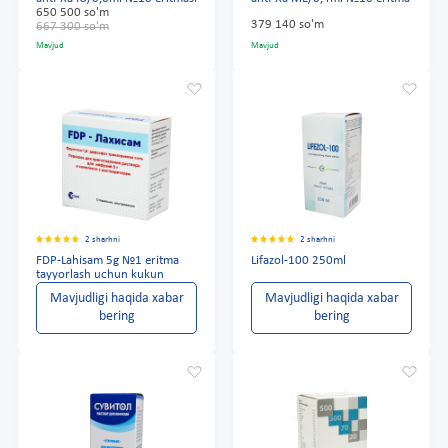
650 500 so'm
379 140 so'm
667 300 so'm
Mavjud
Mavjud
2 sharhni
2 sharhni
FDP-Lahisam 5g №1 eritma
Lifazol-100 250ml
tayyorlash uchun kukun
Mavjudligi haqida xabar
Mavjudligi haqida xabar
bering
bering