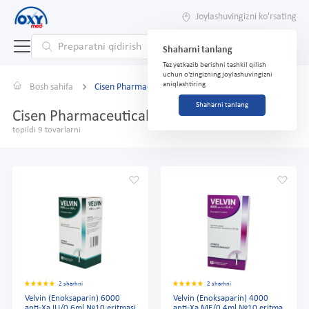
Joylashuvingizni ko'rsating
Shaharni tanlang
Tez yetkazib berishni tashkil qilish
uchun o'zingizning joylashuvingizni
aniqlashtiring
Bosh sahifa
Cisen Pharmaceutical
Shaharni tanlang
Cisen Pharmaceutical
topildi 9 tovarlarni
2 sharhni
2 sharhni
Velvin (Enoksaparin) 6000
Velvin (Enoksaparin) 4000
anti-Xa IU/0,6ml №10 eritmasi
anti-Xa ME/0,4ml №10 eritma