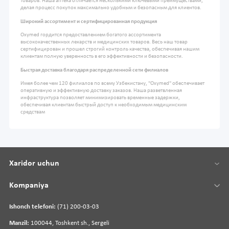
товаров. Наша аптека отличается несколькими ключевыми преимуществами,
делая процесс покупок максимально удобным и безопасным для клиентов.
Широкий ассортимент и сертифицированная продукция
Oxymed гордится предоставлением богатого ассортимента
высококачественных лекарств и медицинских товаров. Весь наш товар
сертифицирован и прошел строгий контроль качества, обеспечивая нашим
клиентам полную уверенность в его эффективности и безопасности.
Быстрая доставка благодаря распределенной сети филиалов
Имея более чем 120 филиалов по всему Узбекистану, "Oxymed" обеспечивает
оперативную и эффективную доставку заказов. Наша разветвленная
инфраструктура позволяет минимизировать временные задержки,
обеспечивая клиентам быстрый доступ к необходимым медицинским
средствам
Xaridor uchun
Kompaniya
Ishonch telefoni:
(71) 200-03-03
Manzil:
100044, Toshkent sh., Sergeli