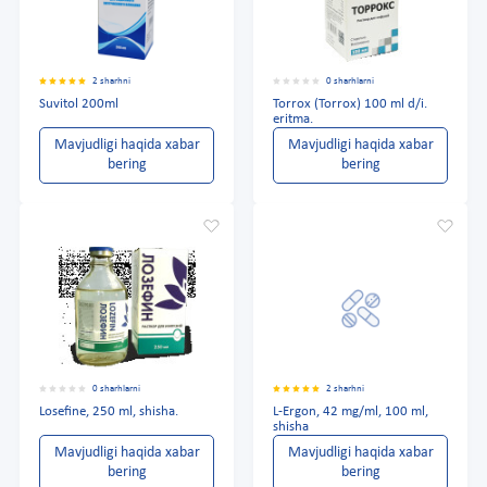
2 sharhni
0 sharhlarni
Suvitol 200ml
Torrox (Torrox) 100 ml d/i.
eritma.
Mavjudligi haqida xabar
Mavjudligi haqida xabar
bering
bering
0 sharhlarni
2 sharhni
Losefine, 250 ml, shisha.
L-Ergon, 42 mg/ml, 100 ml,
shisha
Mavjudligi haqida xabar
Mavjudligi haqida xabar
bering
bering