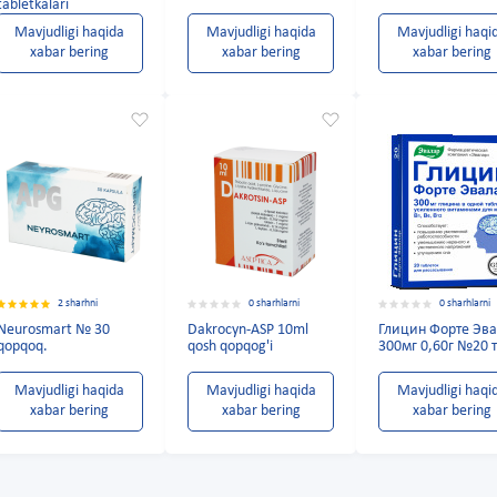
tabletkalari
Mavjudligi haqida
Mavjudligi haqida
Mavjudligi haqi
xabar bering
xabar bering
xabar bering
2 sharhni
0 sharhlarni
0 sharhlarni
Neurosmart № 30
Dakrocyn-ASP 10ml
Глицин Форте Эв
qopqoq.
qosh qopqog'i
300мг 0,60г №20 
Mavjudligi haqida
Mavjudligi haqida
Mavjudligi haqi
xabar bering
xabar bering
xabar bering