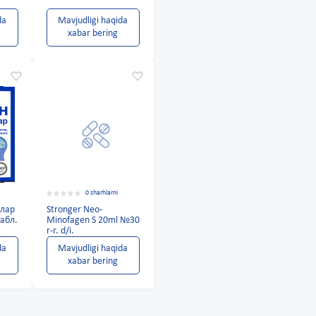
da
Mavjudligi haqida
xabar bering
0 sharhlarni
алар
Stronger Neo-
табл.
Minofagen S 20ml №30
r-r. d/i.
da
Mavjudligi haqida
xabar bering