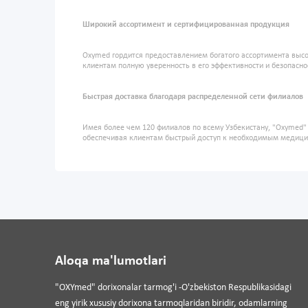
Широкий ассортимент и сертифицированная продукция
Oxymed гордится предоставлением богатого ассортимента высо
клиентам полную уверенность в его эффективности и безопасно
Быстрая доставка благодаря распределенной сети филиалов
Имея более чем 120 филиалов по всему Узбекистану, "Oxymed
обеспечивая клиентам быстрый доступ к необходимым медиц
Aloqa ma'lumotlari
"OXYmed" dorixonalar tarmog'i -O'zbekiston Respublikasidagi
eng yirik xususiy dorixona tarmoqlaridan biridir, odamlarning