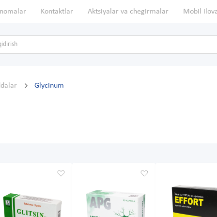
nomalar
Kontaktlar
Aktsiyalar va chegirmalar
Mobil ilov
ddalar
Glycinum