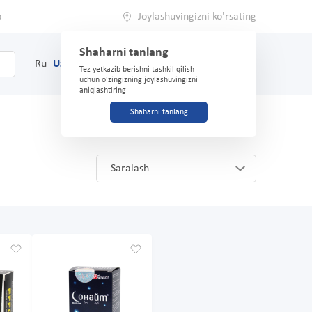
a
Joylashuvingizni ko'rsating
Shaharni tanlang
0
Savat
Ru
Uz
(71) 200-03-03
Tez yetkazib berishni tashkil qilish
uchun o'zingizning joylashuvingizni
aniqlashtiring
Shaharni tanlang
Saralash