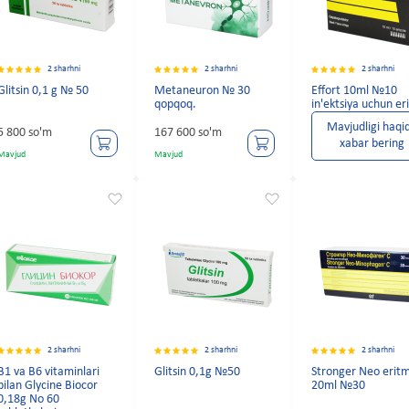
2 sharhni
2 sharhni
2 sharhni
Glitsin 0,1 g № 50
Metaneuron № 30
Effort 10ml №10
qopqoq.
in'ektsiya uchun e
Mavjudligi haqi
5 800 so'm
167 600 so'm
xabar bering
Mavjud
Mavjud
2 sharhni
2 sharhni
2 sharhni
B1 va B6 vitaminlari
Glitsin 0,1g №50
Stronger Neo erit
bilan Glycine Biocor
20ml №30
0,18g No 60