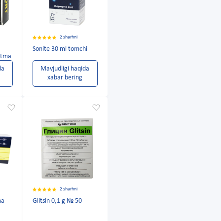
2 sharhni
Sonite 30 ml tomchi
ritma
da
Mavjudligi haqida
xabar bering
2 sharhni
ma
Glitsin 0,1 g № 50