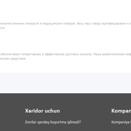
кокачественных лекарств и медицинских товаров. Весь наш товар сертифицирован и 
сти.
" обеспечивает оперативную и эффективную доставку заказов. Наша разветвленная ин
инским средствам
Xaridor uchun
Kompan
Dorilar qanday buyurtma qilinadi?
Kompaniya 