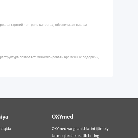
прошел строгий контроль качества, обеспечивая нашим
фраструктура позволяет минимизировать временные задержки,
iya
OXYmed
haqida
OXYmed yangilanishlarini ijtimoiy
tarmoqlarda kuzatib boring