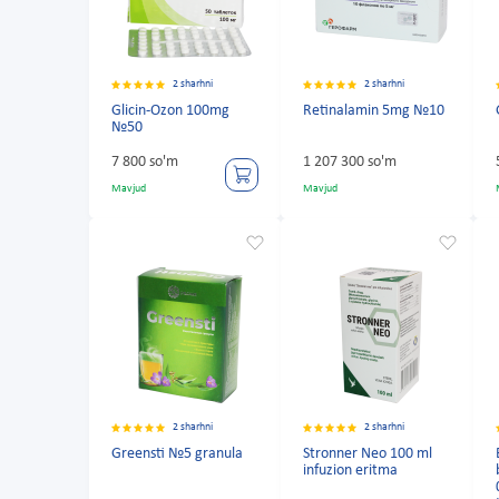
2 sharhni
2 sharhni
Glicin-Ozon 100mg
Retinalamin 5mg №10
№50
7 800 so'm
1 207 300 so'm
Mavjud
Mavjud
2 sharhni
2 sharhni
Greensti №5 granula
Stronner Neo 100 ml
infuzion eritma