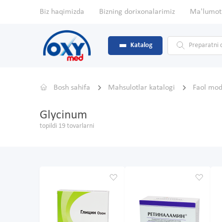
Biz haqimizda
Bizning dorixonalarimiz
Ma'lumot
Katalog
Bosh sahifa
Mahsulotlar katalogi
Faol mo
Glycinum
topildi 19 tovarlarni