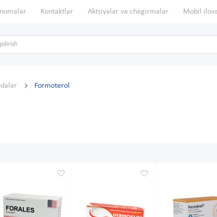
nomalar
Kontaktlar
Aktsiyalar va chegirmalar
Mobil ilov
ddalar
Formoterol