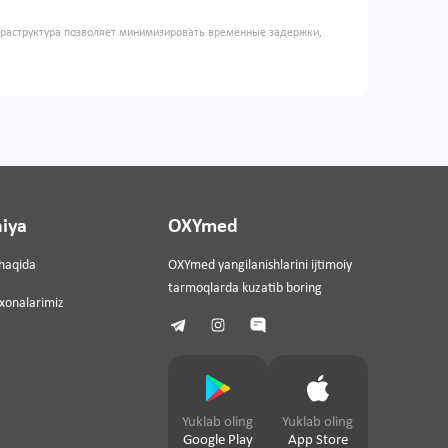
фраструктура позволяет минимизировать временные задержки,
iya
OXYmed
haqida
OXYmed yangilanishlarini ijtimoiy
tarmoqlarda kuzatib boring
ixonalarimiz
Yuklab oling
Yuklab oling
Google Play
App Store