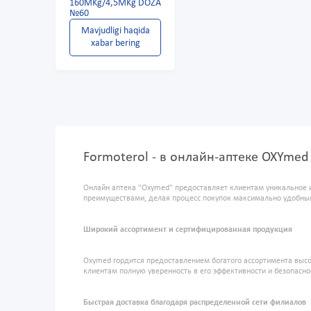
160MKg/4,5MKg DOZA
№60
Mavjudligi haqida
xabar bering
Formoterol - в онлайн-аптеке OXYmed
Онлайн аптека "Oxymed" предоставляет клиентам уникальное 
преимуществами, делая процесс покупок максимально удобны
Широкий ассортимент и сертифицированная продукция
Oxymed гордится предоставлением богатого ассортимента высо
клиентам полную уверенность в его эффективности и безопасно
Быстрая доставка благодаря распределенной сети филиалов