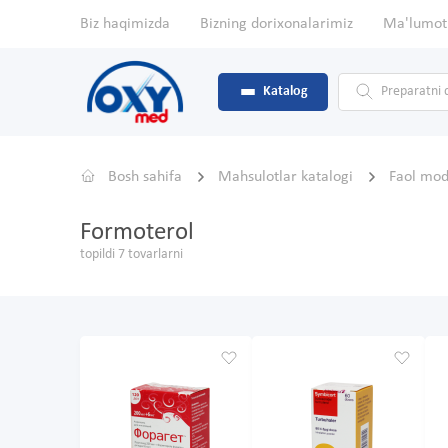
Biz haqimizda
Bizning dorixonalarimiz
Ma'lumot
Katalog
Bosh sahifa
Mahsulotlar katalogi
Faol mo
Formoterol
topildi 7 tovarlarni