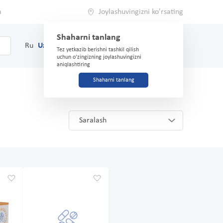
a
Joylashuvingizni ko'rsating
Shaharni tanlang
0
Savat
Ru
Uz
(71) 200-03-03
Tez yetkazib berishni tashkil qilish
uchun o'zingizning joylashuvingizni
aniqlashtiring
Shaharni tanlang
Saralash