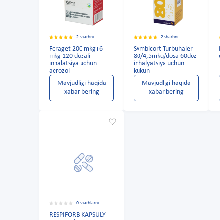
2 sharhni
2 sharhni
Foraget 200 mkg+6
Symbicort Turbuhaler
mkg 120 dozali
80/4,5mkq/dosa 60doz
inhalatsiya uchun
inhalyatsiya uchun
aerozol
kukun
Mavjudligi haqida
Mavjudligi haqida
xabar bering
xabar bering
0 sharhlarni
RESPIFORB KAPSULY