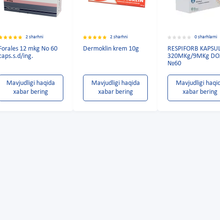
2 sharhni
2 sharhni
0 sharhlarni
Forales 12 mkg No 60
Dermoklin krem 10g
RESPIFORB KAPSU
caps.s.d/ing.
320MKg/9MKg DO
№60
Mavjudligi haqida
Mavjudligi haqida
Mavjudligi haqi
xabar bering
xabar bering
xabar bering