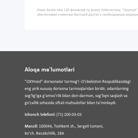
Имея более чем 120 филиалов по всему Узбекистану, "Oxymed
обеспечивая клиентам быстрый доступ к необходимым медиц
Aloqa ma'lumotlari
"OXYmed" dorixonalar tarmog'i -O'zbekiston Respublikasidagi
eng yirik xususiy dorixona tarmoqlaridan biridir, odamlarning
sog'lig'iga g'amxo'rlik bilan dori-darmon, sog'liqni saqlash va
go'zallik sohasida siftali mahsulotlar bilan ta'minlaydi.
Ishonch telefoni:
(71) 200-03-03
Manzil:
100044, Toshkent sh., Sergeli tumani,
koʻch. Bezakchilik, 18A