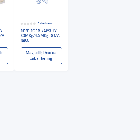
0 sharhlarni
LY
RESPIFORB KAPSULY
ZA
80MKg/4,5MKg DOZA
№60
da
Mavjudligi haqida
xabar bering