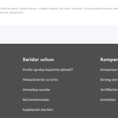
" обеспечивает оперативную и эффективную доставку заказов. Наша разветвленная ин
инским средствам
Xaridor uchun
Kompan
Dorilar qanday buyurtma qilinadi?
Kompaniya 
Yetkazib berish va to'lov
Bizning dor
Ommabop savollar
Sertifikatlar
Ma'lumotnomalar
Kontaktlar
Foydalanish shartlari